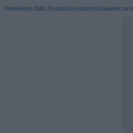
Πανελλήνιες 2026: Στο τραπέζι αύξηση αποζημίωσης για 