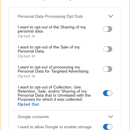
third parties.
Please note that this website/app uses one or more Google
Personal Data Processing Opt Outs
services and may gather and store information including but
not limited to your visit or usage behaviour. You may click to
I want to opt-out of the Sharing of my
personal data.
grant or deny consent to Google and its third-party tags to
Opted In
use your data for below specified purposes in below Google
consent section.
I want to opt-out of the Sale of my
Personal Data.
Opted In
I want to opt-out of processing my
Personal Data for Targeted Advertising.
Opted In
I want to opt-out of Collection, Use,
Retention, Sale, and/or Sharing of my
Personal Data that Is Unrelated with the
Purposes for which it was collected.
Opted Out
Google consents
I want to allow Google to enable storage