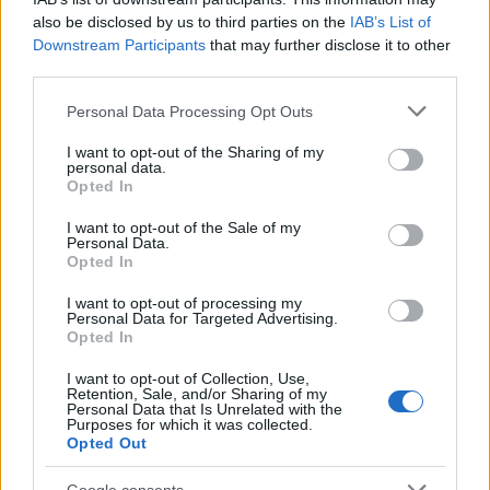
also be disclosed by us to third parties on the
IAB’s List of
Downstream Participants
that may further disclose it to other
third parties.
Please note that this website/app uses one or more Google
Personal Data Processing Opt Outs
services and may gather and store information including but
not limited to your visit or usage behaviour. You may click to
I want to opt-out of the Sharing of my
personal data.
grant or deny consent to Google and its third-party tags to
Opted In
Όταν οι αποχωρήσεις είναι περισσότερες από τους
use your data for below specified purposes in below Google
διορισμούς, τα κενά όχι μόνο δεν κλείνουν, αλλά
consent section.
I want to opt-out of the Sale of my
μεταφέρονται και διογκώνονται από χρονιά σε χρονιά.
Personal Data.
Opted In
Οι 112 οργανικές ανάγκες που παραμένουν
I want to opt-out of processing my
Personal Data for Targeted Advertising.
Ιδιαίτερη αναφορά γίνεται στις οργανικές ανάγκες του
Opted In
κλάδου ΠΕ07 στην Πρωτοβάθμια Εκπαίδευση.
I want to opt-out of Collection, Use,
Retention, Sale, and/or Sharing of my
Η ΠΕΚΑΓΕΠΕ αναφέρει ότι, με βάση εγκύκλιο του
Personal Data that Is Unrelated with the
Purposes for which it was collected.
Υπουργείου Παιδείας του 2023 για τη σύσταση νέων
Opted Out
οργανικών θέσεων, οι Διευθύνσεις Πρωτοβάθμιας
Εκπαίδευσης είχαν δηλώσει 112 οργανικές ανάγκες για
Google consents