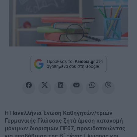
Πρόσθεσε το
iPaideia.gr
στα
αγαπημένα σου στη Google
Η Πανελλήνια Ένωση Καθηγητών/τριών
Γερμανικής Γλώσσας ζητά άμεση κατανομή
μόνιμων διορισμών ΠΕ07, προειδοποιώντας
για υποβάθμιση της Β΄ Ξένης Γλώσσας και