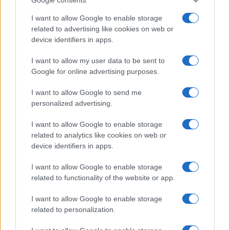
εκπαιδευτικούς ΠΕ07.
I want to allow Google to enable storage
related to advertising like cookies on web or
Τρία χρόνια μετά, όπως τονίζει η Ένωση, ο αριθμός
device identifiers in apps.
αυτός εξακολουθεί να μην έχει ληφθεί υπόψη στην
πράξη.
I want to allow my user data to be sent to
Google for online advertising purposes.
Για τον κλάδο, οι 112 δηλωμένες οργανικές ανάγκες
αποτελούν κρίσιμο στοιχείο, καθώς δείχνουν ότι
I want to allow Google to send me
υπάρχουν καταγεγραμμένες ανάγκες που δεν έχουν
personalized advertising.
ακόμη μετατραπεί σε πραγματική μόνιμη κάλυψη.
I want to allow Google to enable storage
Περιοχές χωρίς καθηγητές Γερμανικών
related to analytics like cookies on web or
device identifiers in apps.
Η κατάσταση επιδεινώνεται, σύμφωνα με την
I want to allow Google to enable storage
ανακοίνωση, από τις περιορισμένες προσλήψεις
related to functionality of the website or app.
αναπληρωτών.
I want to allow Google to enable storage
Η Ένωση αναφέρει ότι ολόκληρες περιοχές της χώρας
related to personalization.
έμειναν χωρίς εκπαιδευτικούς ΠΕ07, με αποτέλεσμα
μαθητές να στερηθούν τη διδασκαλία του μαθήματος για