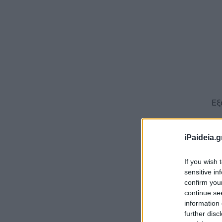
Εξ
Υ
iPaideia.g
Η 
ηλ
If you wish 
sensitive in
Πα
confirm you
απ
continue se
information 
further disc
Πρ