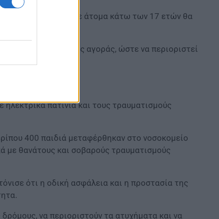
υν ηλεκτρικό πατίνι σε άτομα κάτω των 17 ετών θα
νη και στην πλευρά της αγοράς, ώστε να περιοριστεί
ε ηλεκτρικά πατίνια και τους τραυματισμούς
περίπου 400 παιδιά μεταφέρθηκαν στο νοσοκομείο
κά με θανάτους και σοβαρούς τραυματισμούς
ισε ότι η οδική ασφάλεια και η προστασία της
ητα.
 δρόμους, να περιοριστούν τα ατυχήματα και να