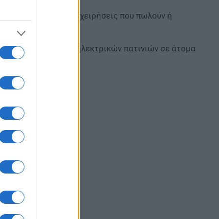
τείνεται και στις επιχειρήσεις που πωλούν ή
άθε μορφή διάθεσης ηλεκτρικών πατινιών σε άτομα