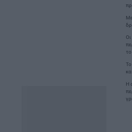
ΠΑΙΔΕΙΑ
πρ
Τεχνητή Νοημοσύνη στα
σχολεία: Οι νέοι κανόνες για
Με
μαθητές και εκπαιδευτικούς –
Τι απαγορεύεται
δρ
07.08.2026 - 15:45
Οι
πε
ΕΙΔΗΣΕΙΣ
το
Δεκαπενταύγουστος 2026:
Πώς αμείβονται όσοι
Το
εργαστούν – Τι ισχύει για
πενθήμερο, εξαήμερο και
κα
άδεια
07.08.2026 - 14:30
Η 
πε
ΠΑΙΔΕΙΑ
γρ
Παιδικοί σταθμοί ΕΣΠΑ 2026 –
2027: Δείτε πότε αναμένονται
τα προσωρινά αποτελέσματα
για τα voucher
07.08.2026 - 13:52