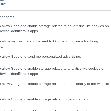
Out
ρύθμιση δεν περιορίζεται μόνο στους οδηγούς, αλλά επεκ
μισθώνουν ηλεκτρικά πατίνια.
consents
γκεκριμένα, απαγορεύεται η πώληση, η εκμίσθωση και κ
o allow Google to enable storage related to advertising like cookies on
τω των 17 ετών.
evice identifiers in apps.
o allow my user data to be sent to Google for online advertising
όστιμο 1.000 ευρώ στις εταιρείες
s.
to allow Google to send me personalized advertising.
o allow Google to enable storage related to analytics like cookies on
evice identifiers in apps.
o allow Google to enable storage related to functionality of the website
o allow Google to enable storage related to personalization.
o allow Google to enable storage related to security, including