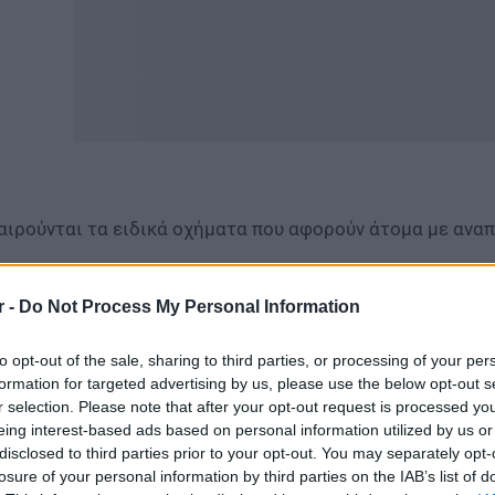
αιρούνται τα ειδικά οχήματα που αφορούν άτομα με αναπ
ποχρεωτική ασφάλιση
r -
Do Not Process My Personal Information
ρύθμιση προβλέπει επίσης υποχρεωτική ασφάλιση γενικής
εκτρικών πατινιών.
to opt-out of the sale, sharing to third parties, or processing of your per
formation for targeted advertising by us, please use the below opt-out s
ράλληλα, οι οδηγοί θα πρέπει, όταν κυκλοφορούν, να έχο
r selection. Please note that after your opt-out request is processed y
οδεικτικό ασφάλισης.
eing interest-based ads based on personal information utilized by us or
disclosed to third parties prior to your opt-out. You may separately opt-
losure of your personal information by third parties on the IAB’s list of
όστιμο 350 ευρώ για κυκλοφορία σε δρόμους υ