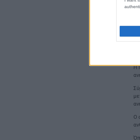
επίδομα 600 ευρώ
authenti
Οι
07.08.2026 - 18:19
τι
ΕΙΔΗΣΕΙΣ
Με
Επίδομα έως 500 ευρώ τον
η 
μήνα: Οι δικαιούχοι
07.08.2026 - 17:08
Το
ΕΙΔΗΣΕΙΣ
Η 
Γονικές παροχές και δωρεές:
αν
Οι «παγίδες» και τα λάθη
Σύ
07.08.2026 - 16:19
με
αν
ΠΑΙΔΕΙΑ
ΝΕΟ φοιτητικό επίδομα: Για
Ο 
ποιούς φοιτητές
αν
07.08.2026 - 15:54
Όπ