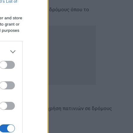
B’s List of
ηλεκτρικά πατίνια σε δρόμους όπου το
ν την ώρα.
er and store
to grant or
ed purposes
τόχο να αποτραπεί η χρήση πατινιών σε δρόμους