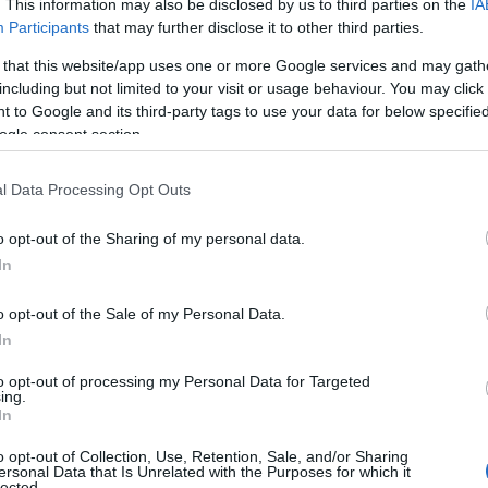
. This information may also be disclosed by us to third parties on the
IA
Participants
that may further disclose it to other third parties.
στηροποιούνται οι κυρώσεις για όσους κυκλοφορούν με 
ιτρεπόμενο όριο ταχύτητας είναι άνω των 50 χιλιομέτρω
 that this website/app uses one or more Google services and may gath
including but not limited to your visit or usage behaviour. You may click 
 to Google and its third-party tags to use your data for below specifi
ogle consent section.
l Data Processing Opt Outs
o opt-out of the Sharing of my personal data.
In
o opt-out of the Sale of my Personal Data.
In
to opt-out of processing my Personal Data for Targeted
 πρόστιμο αυξάνεται από τα 30 ευρώ στα 350 ευρώ, με σ
ing.
In
ου ο κίνδυνος σοβαρού ατυχήματος είναι αυξημένος.
o opt-out of Collection, Use, Retention, Sale, and/or Sharing
αγόρευση πώλησης και ενοικίασης σε ανηλίκους
ersonal Data that Is Unrelated with the Purposes for which it
lected.