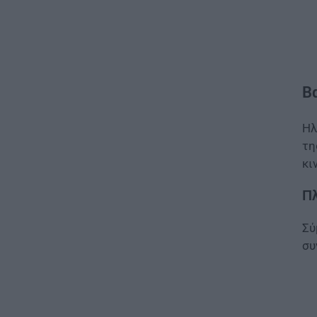
Β
Ηλ
τη
κι
Πλ
Σύ
συ