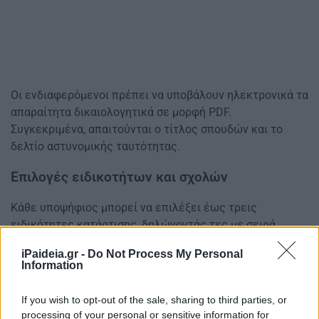
Οι ενδιαφερόμενοι πρέπει να υποβάλουν ηλεκτρονικά τα
απαραίτητα δικαιολογητικά σε μορφή PDF.
Συγκεκριμένα, απαιτούνται ο τίτλος σπουδών και το
δελτίο αστυνομικής ταυτότητας.
Επιλογές ειδικοτήτων και σχολών
Κάθε υποψήφιος μπορεί να επιλέξει έως τρεις
ειδικότητες κατάρτισης, δηλώνοντάς τες με σειρά
προτίμησης. Οι επιλογές γίνονται μέσα από το σύνολο
iPaideia.gr -
Do Not Process My Personal
των 46 προσφερόμενων ειδικοτήτων των ΣΑΕΚ της
Information
ΔΥΠΑ.
If you wish to opt-out of the sale, sharing to third parties, or
Παράλληλα, η αίτηση μπορεί να αφορά έως δύο Σχολές
processing of your personal or sensitive information for