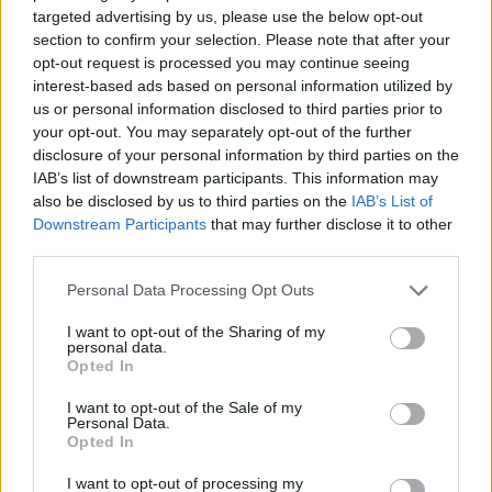
Ανώτερης Επαγγελματικής Κατάρτισης, δίνοντας στους
targeted advertising by us, please use the below opt-out
ενδιαφερόμενους τη δυνατότητα να οργανώσουν τις
section to confirm your selection. Please note that after your
επιλογές τους ανάλογα με τις προτιμήσεις τους.
opt-out request is processed you may continue seeing
interest-based ads based on personal information utilized by
us or personal information disclosed to third parties prior to
your opt-out. You may separately opt-out of the further
disclosure of your personal information by third parties on the
IAB’s list of downstream participants. This information may
also be disclosed by us to third parties on the
IAB’s List of
Downstream Participants
that may further disclose it to other
third parties.
Please note that this website/app uses one or more Google
Personal Data Processing Opt Outs
services and may gather and store information including but
not limited to your visit or usage behaviour. You may click to
I want to opt-out of the Sharing of my
personal data.
grant or deny consent to Google and its third-party tags to
Opted In
use your data for below specified purposes in below Google
consent section.
I want to opt-out of the Sale of my
Personal Data.
Opted In
I want to opt-out of processing my