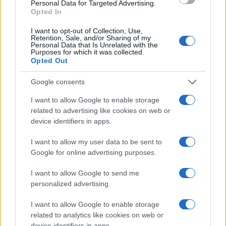
Personal Data for Targeted Advertising.
Opted In
I want to opt-out of Collection, Use,
Retention, Sale, and/or Sharing of my
Personal Data that Is Unrelated with the
Purposes for which it was collected.
Opted Out
Google consents
I want to allow Google to enable storage
related to advertising like cookies on web or
device identifiers in apps.
Ανοίγουν οι αιτήσεις για προσλήψεις στους
I want to allow my user data to be sent to
βρεφονηπιακούς σταθμούς της ΔΥΠΑ
Google for online advertising purposes.
Σύμφωνα με τη σχετική ανακοίνωση, οι 30 ΣΑΕΚ της
I want to allow Google to send me
ΔΥΠΑ παρέχουν σύγχρονη και ποιοτική αρχική
personalized advertising.
επαγγελματική κατάρτιση. Η κατάρτιση είναι
προσαρμοσμένη στις ανάγκες της αγοράς εργασίας και
I want to allow Google to enable storage
της οικονομίας.
related to analytics like cookies on web or
device identifiers in apps.