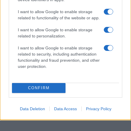
Η εκπαιδευτική διαδικασία συνδυάζει θεωρητική,
εργαστηριακή και πρακτική εκπαίδευση. Μέσα από αυτή
I want to allow Google to enable storage
τη δομή, οι καταρτιζόμενοι αποκτούν εξειδικευμένες
related to functionality of the website or app.
γνώσεις, επαγγελματικές δεξιότητες και πιστοποιημένα
I want to allow Google to enable storage
προσόντα.
related to personalization.
Η διάρκεια της φοίτησης και η πρακτική
I want to allow Google to enable storage
άσκηση
related to security, including authentication
functionality and fraud prevention, and other
Η φοίτηση στις ΣΑΕΚ της ΔΥΠΑ διαρκεί συνολικά πέντε
user protection.
εξάμηνα. Τα τέσσερα εξάμηνα αφορούν θεωρητική και
εργαστηριακή κατάρτιση, με συνολική διάρκεια έως
1.200 διδακτικές ώρες ειδικότητας.
CONFIRM
Το πέμπτο εξάμηνο περιλαμβάνει αμειβόμενη πρακτική
άσκηση, διάρκειας 960 ωρών. Με αυτόν τον τρόπο, η
Data Deletion
Data Access
Privacy Policy
κατάρτιση συνδέεται με την πρακτική εμπειρία και την
επαγγελματική προοπτική των σπουδαστών.