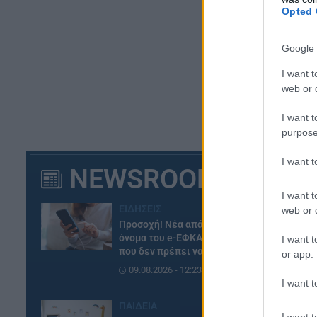
Opted 
Google 
I want t
web or d
I want t
purpose
I want 
NEWSROOM
I want t
ΕΙΔΗΣΕΙΣ
web or d
Προσοχή! Νέα απάτη με το
όνομα του e-ΕΦΚΑ – Το email
I want t
που δεν πρέπει να ανοίξετε
or app.
09.08.2026 - 12:23
I want t
ΠΑΙΔΕΙΑ
I want t