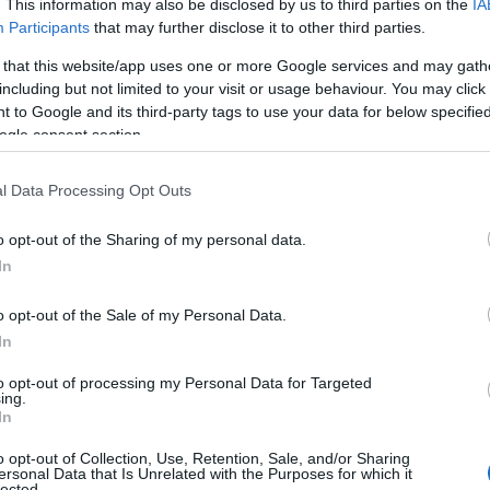
. This information may also be disclosed by us to third parties on the
IA
πίνακες των μη κ
Participants
that may further disclose it to other third parties.
χειμερινής περιόδ
 that this website/app uses one or more Google services and may gath
including but not limited to your visit or usage behaviour. You may click 
29/06/2026 - 10:
 to Google and its third-party tags to use your data for below specifi
ogle consent section.
l Data Processing Opt Outs
o opt-out of the Sharing of my personal data.
ΠΑΙΔΕΙΑ
In
Σχολεία – Εγγ
καθυστέρηση τ
o opt-out of the Sale of my Personal Data.
τμημάτων
In
Η καθυστέρηση στ
to opt-out of processing my Personal Data for Targeted
ing.
εγγραφές και μετ
In
έτος 2026-2027 π
o opt-out of Collection, Use, Retention, Sale, and/or Sharing
στους εκπαιδευτικ
ersonal Data that Is Unrelated with the Purposes for which it
lected.