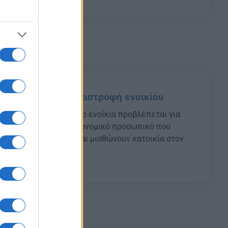
47
: Ποιοί παίρνουν επιστροφή ενοικίου
που αντιστοιχεί σε δύο ενοίκια προβλέπεται για
μέλη ΕΕΠ-ΕΒΠ και υγειονομικό προσωπικό που
λληνική περιφέρεια και μισθώνουν κατοικία στον
ους.
23