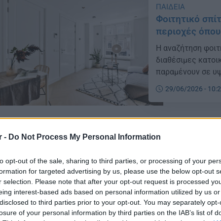
ΠΑΙΔΕΙΑ
Φοιτητικό σπίτ
περιοχές όπου
Η αναζήτηση φοιτη
διαθέσιμες κατοικ
παραμένουν σε υψ
29/06/2026 - 10:
r -
Do Not Process My Personal Information
to opt-out of the sale, sharing to third parties, or processing of your per
ΕΙΔΗΣΕΙΣ
formation for targeted advertising by us, please use the below opt-out s
Voucher διακο
r selection. Please note that after your opt-out request is processed y
και ποιοι ωφε
eing interest-based ads based on personal information utilized by us or
disclosed to third parties prior to your opt-out. You may separately opt-
Χωρίς ενδιάμεση 
losure of your personal information by third parties on the IAB’s list of
Όλους», καθώς οι