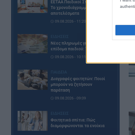
ΕΕΤΑΑ Παιδικοί Σταθμοί ΕΣΠΑ:
authenti
Το χρονοδιάγραμμα μέχρι τα
αποτελέσματα
09.08.2026 - 11:20
ΕΙΔΗΣΕΙΣ
Νέες πληρωμές για το έκτακτο
επίδομα παιδιού: Τι ισχύει
09.08.2026 - 10:11
ΠΑΙΔΕΙΑ
Διαγραφές φοιτητών: Ποιοί
μπορούν να ζητήσουν
παράταση
09.08.2026 - 09:09
ΕΙΔΗΣΕΙΣ
Φοιτητικά σπίτια: Πώς
διαμορφώνονται τα ενοίκια
08.08.2026 - 20:07