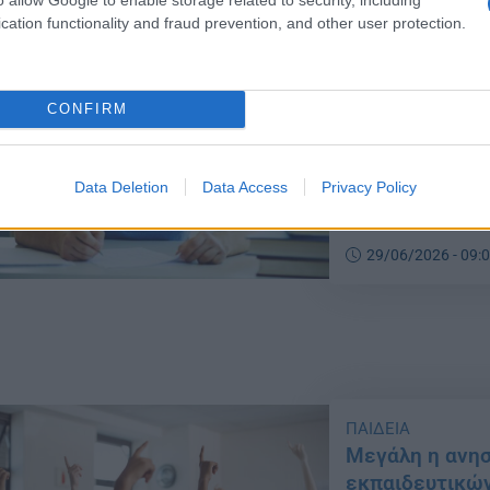
cation functionality and fraud prevention, and other user protection.
ΠΑΙΔΕΙΑ
Βάσεις 2026: 
προβληματισμό
CONFIRM
περσινές ΕΒΕ
Οι μεγάλες διακυ
Data Deletion
Data Access
Privacy Policy
επηρεάζουν τις β
υποψηφίων.
29/06/2026 - 09:
ΠΑΙΔΕΙΑ
Μεγάλη η ανησ
εκπαιδευτικών