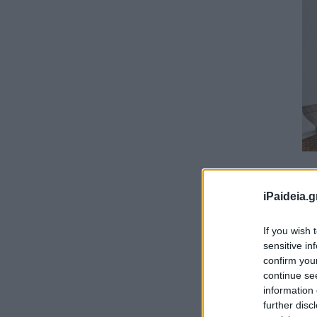
iPaideia.g
If you wish 
sensitive in
confirm you
continue se
information 
further disc