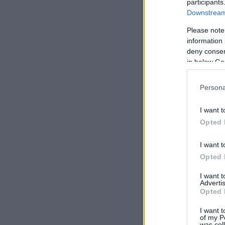
participants
Downstream 
Please note
information 
deny consent
in below Go
Persona
I want t
Opted 
I want t
Opted 
I want 
Advertis
Opted 
I want t
of my P
was col