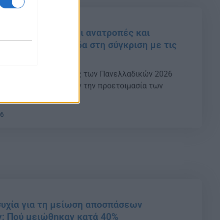
Ποιό μάθημα φέρνει ανατροπές και
 – Η μεγάλη παγίδα στη σύγκριση με τις
μάνσεις στις επιδόσεις των Πανελλαδικών 2026
άσεις και δυσκολεύουν την προετοιμασία των
06
υχία για τη μείωση αποσπάσεων
: Πού μειώθηκαν κατά 40%