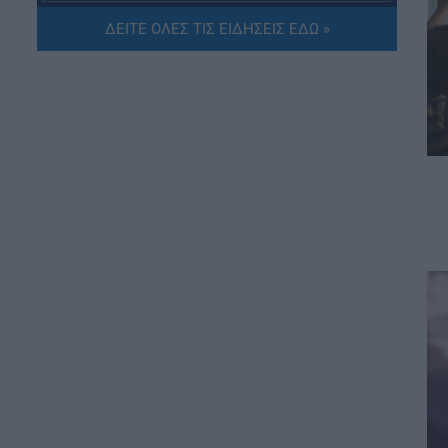
ΔΕΙΤΕ ΟΛΕΣ ΤΙΣ ΕΙΔΗΣΕΙΣ ΕΔΩ »
ΕΙΔΗΣΕΙΣ
Συντάξεις Σεπτεμβρίου 2026:
Πότε θα γίνουν οι πληρωμές
08.08.2026 - 19:04
ΕΙΔΗΣΕΙΣ
Τι αλλάζει στις προσλήψεις: Η
νέα διαδικασία
08.08.2026 - 18:01
ΕΙΔΗΣΕΙΣ
Ποιό είναι το «άγνωστο»
επίδομα που μπορούν να
λάβουν συνταξιούχοι
08.08.2026 - 12:09
ΠΑΙΔΕΙΑ
Ποιά είναι η νέα σχολική αργία