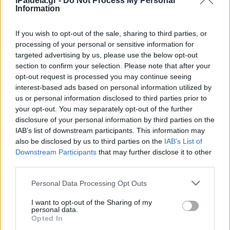
iPaideia.gr -
Do Not Process My Personal
Σχολεία: Τι ισχύει για όσους
Information
μαθητές συνοικούν με ευπαθείς
ομάδες
If you wish to opt-out of the sale, sharing to third parties, or
processing of your personal or sensitive information for
15/04/2021 - 10:29
targeted advertising by us, please use the below opt-out
section to confirm your selection. Please note that after your
opt-out request is processed you may continue seeing
Έρευνα: Ποιές είναι οι
interest-based ads based on personal information utilized by
επιπτώσεις της τηλεκπαίδευσης
us or personal information disclosed to third parties prior to
στα σχολεία
your opt-out. You may separately opt-out of the further
disclosure of your personal information by third parties on the
14/04/2021 - 16:10
IAB’s list of downstream participants. This information may
also be disclosed by us to third parties on the
IAB’s List of
Downstream Participants
that may further disclose it to other
Τηλεκπαίδευση: Τμήματα με
third parties.
ευπαθείς μαθητές και
Please note that this website/app uses one or more Google
εκπαιδευτικούς
Personal Data Processing Opt Outs
services and may gather and store information including but
14/04/2021 - 14:15
not limited to your visit or usage behaviour. You may click to
I want to opt-out of the Sharing of my
personal data.
grant or deny consent to Google and its third-party tags to
Opted In
use your data for below specified purposes in below Google