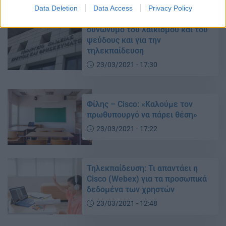
Data Deletion
Data Access
Privacy Policy
Υπουργείο Παιδείας: ΣΥΡΙΖΑ
συνώνυμο του λαϊκισμού και του
ψεύδους και για την
τηλεκπαίδευση
23/03/2021 - 17:30
Φίλης – Cisco: «Καλούμε τον
πρωθυπουργό να πάρει θέση»
23/03/2021 - 17:22
Τηλεκπαίδευση: Τι απαντάει η
Cisco (Webex) για τα προσωπικά
δεδομένα των χρηστών
23/03/2021 - 12:48