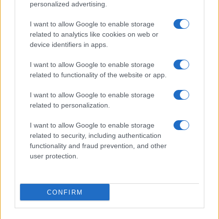
personalized advertising.
Κεραμέως: Τι είπε για παράταση
I want to allow Google to enable storage
σχολικού έτους, Πανελλήνιες
related to analytics like cookies on web or
2021, άνοιγμα σχολείων
device identifiers in apps.
24/03/2021 - 10:54
I want to allow Google to enable storage
related to functionality of the website or app.
Νέα Δημοκρατία: Έξι fake news
I want to allow Google to enable storage
για την τηλεκπαίδευση
related to personalization.
24/03/2021 - 10:10
I want to allow Google to enable storage
related to security, including authentication
functionality and fraud prevention, and other
Ποιά είναι η αλήθεια για
user protection.
τηλεκπαίδευση και συμβάσεις με
την Cisco – Πότε ανοίγουν τα
σχολεία
CONFIRM
24/03/2021 - 09:15