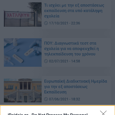
Τι ισχύει με την εξ αποστάσεως
εκπαίδευση στα υπό κατάληψη
σχολεία
17/10/2021 - 22:36
ΠΟΥ: Διαγνωστικά τεστ στα
σχολεία για να αποφευχθεί η
τηλεκπαίδευση του χρόνου
02/07/2021 - 14:58
Ευρωπαϊκή Διαδικτυακή Ημερίδα
για την εξ αποστάσεως
Εκπαίδευση
07/06/2021 - 18:32