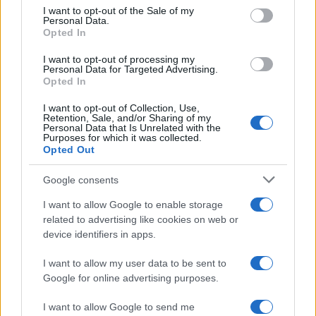
consent section.
Ευτράπελες ιστορίες από το
I want to opt-out of the Sale of my
Personal Data.
μάθημα με webex
Opted In
11/04/2021 - 13:11
I want to opt-out of processing my
Personal Data for Targeted Advertising.
Opted In
Μακρή για τηλεκπαίδευση:
I want to opt-out of Collection, Use,
Παρακολουθούμε στενά τα
Retention, Sale, and/or Sharing of my
Personal Data that Is Unrelated with the
μαθησιακά και
Purposes for which it was collected.
ψυχοσυναισθηματικά
Opted Out
αποτελέσματά της
Google consents
29/03/2021 - 17:32
I want to allow Google to enable storage
related to advertising like cookies on web or
device identifiers in apps.
Συρίγος: Τι είπε για άνοιγμα
σχολείων, Πανεπιστήμια και
I want to allow my user data to be sent to
επαναφορά ΤΕΙ
Google for online advertising purposes.
26/03/2021 - 10:34
I want to allow Google to send me