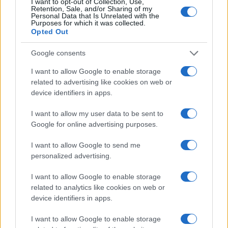
I want to opt-out of Collection, Use,
Retention, Sale, and/or Sharing of my
Personal Data that Is Unrelated with the
Purposes for which it was collected.
Πότε ανοίγουν τα σχολεία το
Opted Out
2026: Όλες οι αργίες της χρονιάς
Google consents
30/12/2025 - 11:46
I want to allow Google to enable storage
related to advertising like cookies on web or
device identifiers in apps.
Πότε επιστρέφουν οι μαθητές
στα σχολεία μετά τις διακοπές
I want to allow my user data to be sent to
των Χριστουγέννων
Google for online advertising purposes.
27/12/2025 - 13:25
I want to allow Google to send me
personalized advertising.
Πότε κλείνουν τα σχολεία για
I want to allow Google to enable storage
Χριστούγεννα και Πρωτοχρονιά
related to analytics like cookies on web or
και πότε ανοίγουν με το νέο έτος
device identifiers in apps.
13/11/2025 - 13:33
I want to allow Google to enable storage