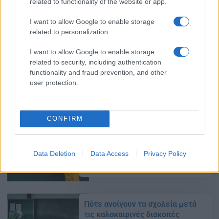
related to functionality of the website or app.
Πότε ανοίγουν τα σχολεία – Οι
I want to allow Google to enable storage
αργίες της νέας χρονιάς
related to personalization.
20/08/2025 - 09:26
I want to allow Google to enable storage
related to security, including authentication
functionality and fraud prevention, and other
Πότε ανοίγουν τα σχολεία για τη
user protection.
νέα σχολική χρονιά 2025 2026
29/07/2025 - 17:02
CONFIRM
Σχολεία: Πότε ανοίγουν τον
Σεπτέμβριο
Data Deletion
Data Access
Privacy Policy
10/07/2025 - 12:58
Πότε ανοίγουν τα σχολεία μετά
τις καλοκαιρινές διακοπές