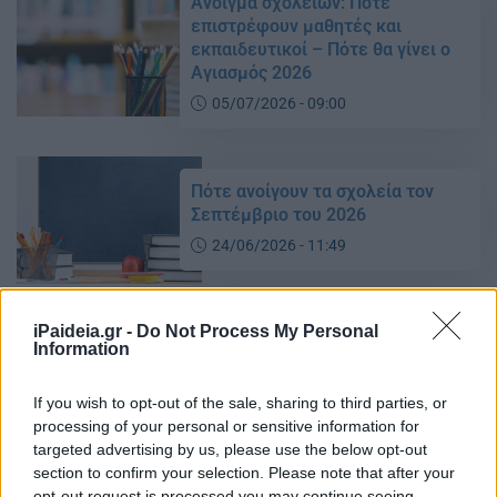
Άνοιγμα σχολείων: Πότε
επιστρέφουν μαθητές και
εκπαιδευτικοί – Πότε θα γίνει ο
Αγιασμός 2026
05/07/2026 - 09:00
Πότε ανοίγουν τα σχολεία τον
Σεπτέμβριο του 2026
24/06/2026 - 11:49
iPaideia.gr -
Do Not Process My Personal
Σχολεία: Πότε επιστρέφουν οι
Information
μαθητές μετά το Πάσχα
08/04/2026 - 11:09
If you wish to opt-out of the sale, sharing to third parties, or
processing of your personal or sensitive information for
targeted advertising by us, please use the below opt-out
section to confirm your selection. Please note that after your
Διακοπές Πάσχα: Πότε
opt-out request is processed you may continue seeing