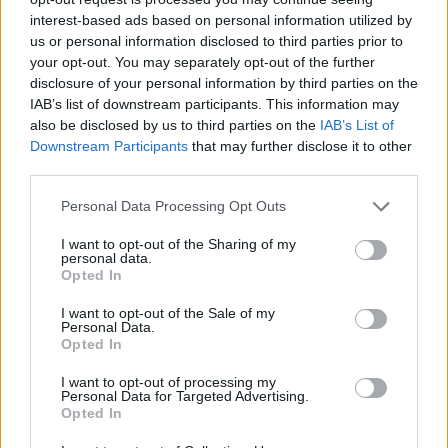
επιστρέφουν οι μαθητές στα
interest-based ads based on personal information utilized by
σχολεία
us or personal information disclosed to third parties prior to
03/04/2026 - 10:13
your opt-out. You may separately opt-out of the further
disclosure of your personal information by third parties on the
IAB’s list of downstream participants. This information may
also be disclosed by us to third parties on the
IAB’s List of
Πότε ανοίγουν τα σχολεία μετά
Downstream Participants
that may further disclose it to other
το Πάσχα 2026
third parties.
18/03/2026 - 10:03
Please note that this website/app uses one or more Google
Personal Data Processing Opt Outs
services and may gather and store information including but
not limited to your visit or usage behaviour. You may click to
I want to opt-out of the Sharing of my
Πότε ανοίγουν τα σχολεία και
personal data.
grant or deny consent to Google and its third-party tags to
Opted In
πάλι: Όλες οι αργίες
use your data for below specified purposes in below Google
03/01/2026 - 19:20
consent section.
I want to opt-out of the Sale of my
Personal Data.
Opted In
Πότε ανοίγουν τα σχολεία το
I want to opt-out of processing my
Personal Data for Targeted Advertising.
2026: Όλες οι αργίες
Opted In
31/12/2025 - 20:07