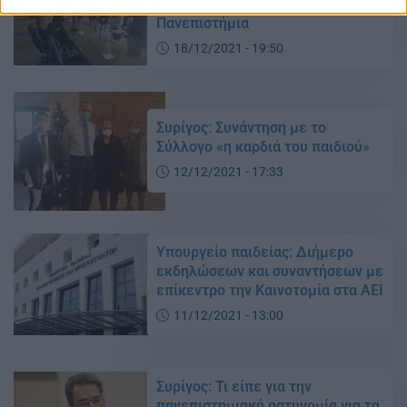
δομών παιδείας σε συνεργασία με
Πανεπιστήμια
18/12/2021 - 19:50
Συρίγος: Συνάντηση με το
Σύλλογο «η καρδιά του παιδιού»
12/12/2021 - 17:33
Υπουργείο παιδείας: Διήμερο
εκδηλώσεων και συναντήσεων με
επίκεντρο την Καινοτομία στα ΑΕΙ
11/12/2021 - 13:00
Συρίγος: Τι είπε για την
πανεπιστημιακή αστυνομία για τα