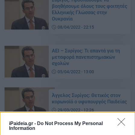
βοηθήσουμε όλους τους φοιτητές
Ελληνικής Γλώσσας στην
Ουκρανία
08/04/2022 - 22:15
ΑΕΙ – Συρίγος: Τι απαντά για τη
μεταφορά πανεπιστημιακών
σχολών
05/04/2022 - 13:00
Άγγελος Συρίγος: Θετικός στον
κορωνοϊό ο υφυπουργός Παιδείας
29/03/2022 - 12:26
iPaideia.gr -
Do Not Process My Personal
Information
ΑΕΙ: Παράταση προθεσμίας για