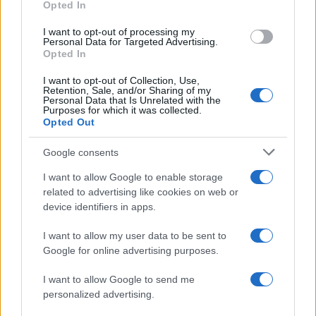
Opted In
22/02/2022 - 20:03
I want to opt-out of processing my
Personal Data for Targeted Advertising.
Opted In
Άγγελος Συρίγος: Επίσκεψη στο
I want to opt-out of Collection, Use,
χώρο κατασκευής φοιτητικής
Retention, Sale, and/or Sharing of my
εστίας του Πανεπιστήμιου
Personal Data that Is Unrelated with the
Purposes for which it was collected.
Δυτικής Αττικής
Opted Out
11/02/2022 - 21:10
Google consents
I want to allow Google to enable storage
Συρίγος – ΑΕΙ: Για ποιό διεξάγεται
related to advertising like cookies on web or
διά ζώσης η εξεταστική
device identifiers in apps.
31/01/2022 - 20:21
I want to allow my user data to be sent to
Google for online advertising purposes.
Συρίγος: Τα παιδιά των
I want to allow Google to send me
καταλήψεων απειλούν
personalized advertising.
ανθρώπινες ζωές όπως του