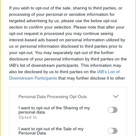
την πιστοποίηση των
If you wish to opt-out of the sale, sharing to third parties, or
προγραμμάτων σπουδών
processing of your personal or sensitive information for
24/03/2022 - 20:35
targeted advertising by us, please use the below opt-out
section to confirm your selection. Please note that after your
opt-out request is processed you may continue seeing
interest-based ads based on personal information utilized by
Συρίγος: Θερμή υποστήριξη στο
us or personal information disclosed to third parties prior to
Δημοκρίτειο Πανεπιστήμιο από
your opt-out. You may separately opt-out of the further
το Ελληνικό κράτος
disclosure of your personal information by third parties on the
05/03/2022 - 19:50
IAB’s list of downstream participants. This information may
also be disclosed by us to third parties on the
IAB’s List of
Downstream Participants
that may further disclose it to other
third parties.
Μορφωτικές ανταλλαγές: 47
θέσεις για Πανεπιστημιακούς
Please note that this website/app uses one or more Google
Personal Data Processing Opt Outs
services and may gather and store information including but
26/02/2022 - 17:33
not limited to your visit or usage behaviour. You may click to
I want to opt-out of the Sharing of my
personal data.
grant or deny consent to Google and its third-party tags to
Opted In
use your data for below specified purposes in below Google
Μεταπτυχιακά: Τι ισχύει για την
consent section.
I want to opt-out of the Sale of my
Personal Data.
απαλλαγή από τα τέλη φοίτησης