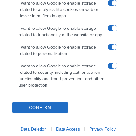
πρύτανη
I want to allow Google to enable storage
related to analytics like cookies on web or
16/01/2022 - 13:05
device identifiers in apps.
I want to allow Google to enable storage
Συρίγος για ΑΣΟΕΕ: Θα
related to functionality of the website or app.
ακολουθήσει έρευνα για να
I want to allow Google to enable storage
εντοπιστούν οι δράστες
related to personalization.
11/01/2022 - 20:02
I want to allow Google to enable storage
related to security, including authentication
functionality and fraud prevention, and other
Συρίγος: Tι θα γίνει με την
user protection.
εξεταστική – Έρχονται
ανακοινώσεις
09/01/2022 - 11:53
CONFIRM
Άγγελος Συρίγος: Δυνατότητες
Data Deletion
Data Access
Privacy Policy
ανάπτυξης στην Αρχαία Ολυμπία