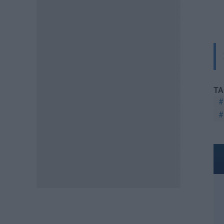
06.08.2026 - 08:10
ΕΙΔΗΣΕΙΣ
Έκτακτο επίδομα παιδιού 150
ευρώ: Πότε έρχεται ο
δεύτερος κύκλος πληρωμών
05.08.2026 - 20:13
TA
ΕΙΔΗΣΕΙΣ
Ελαιόλαδο: Έρχονται νέες
αυξήσεις στις τιμές
05.08.2026 - 19:06
ΕΙΔΗΣΕΙΣ
«Ανακαίνιση Κατοικίας»: Η
ΠΟΜΙΔΑ ζητά παράταση και
αλλαγές για τα «κλειστά»
σπίτια
05.08.2026 - 18:07