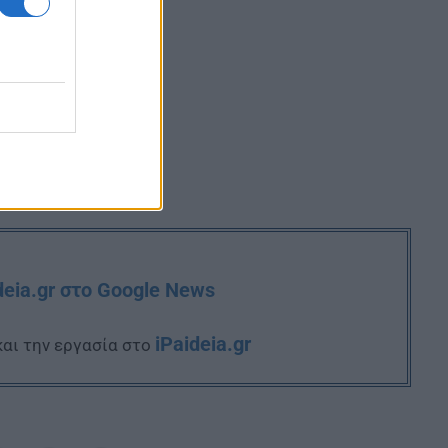
deia.gr στο Google News
iPaideia.gr
και την εργασία στο