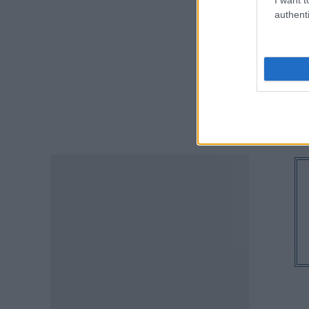
Voucher για νέο smartphone –
authenti
Ποιοί είναι οι δικαιούχοι
06.08.2026 - 10:22
ΠΑΙΔΕΙΑ
Φοιτητικά σπίτια: Οι περιοχές
της Αθήνας με προσιτά ενοίκια
– Οι λύσεις που βρίσκουν οι
φοιτητές
06.08.2026 - 09:44
ΠΑΙΔΕΙΑ
Σχολεία: Νέα σχολική αργία –
Πότε καθιερώνεται
06.08.2026 - 09:02
ΕΙΔΗΣΕΙΣ
Συντάξεις Σεπτεμβρίου 2026:
Οι οριστικές ημερομηνίες
πληρωμής για όλα τα Ταμεία