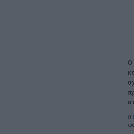
Ο
κα
σ
π
σ
Ο
ώσ