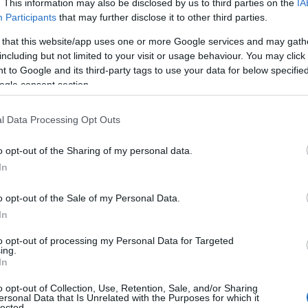
. This information may also be disclosed by us to third parties on the
IA
χρι τώρα μπορούσε να γίνει σύσταση για πραγματοποίησ
Participants
that may further disclose it to other third parties.
ρίπτωση συρροής
κρουσμάτων
σ’ ένα ίδρυμα, όμως ο ΠΟ
 that this website/app uses one or more Google services and may gath
αγματοποίησή τους ακόμη και χωρίς να υπάρχουν συμπτώ
including but not limited to your visit or usage behaviour. You may click 
οικητικό προσωπικό.
 to Google and its third-party tags to use your data for below specifi
ogle consent section.
εν μπορούμε να επιτρέψουμε στην πανδημία να στερήσει 
ς», υπογράμμισε ο Κλούγκε, ο οποίος έχει επανειλημμένα
l Data Processing Opt Outs
ριφέρεια του ΠΟΥ να δώσουν μάχη κατά της απομάκρυνση
λεκπαίδευσης.
o opt-out of the Sharing of my personal data.
In
α τους θεσμούς του ΟΗΕ, το κλείσιμο των σχολείων δεν π
άρχει «έκρηξη κρουσμάτων ή η μετάδοση στην κοινότητα 
o opt-out of the Sale of my Personal Data.
In
to opt-out of processing my Personal Data for Targeted
ing.
In
o opt-out of Collection, Use, Retention, Sale, and/or Sharing
ersonal Data that Is Unrelated with the Purposes for which it
lected.