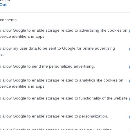
Out
consents
o allow Google to enable storage related to advertising like cookies on
evice identifiers in apps.
ι θερινοί μήνες προσφέρουν στις κυβερνήσεις μια χρυσή
τρων τα οποία θα συμβάλουν στη μείωση των ποσοστών μ
o allow my user data to be sent to Google for online advertising
ολείων
», δήλωσε ο αρμόδιος για την Ευρώπη διευθυντής
s.
ευρωπαϊκός κλάδος του ΠΟΥ είχε προειδοοποιήσει χθες, 
to allow Google to send me personalized advertising.
χίσει να αυξάνονται και πάλι στην Ευρώπη έπειτα από δ
ν αύξηση των κρουσμάτων της πιο μεταδοτικής
παραλλα
o allow Google to enable storage related to analytics like cookies on
evice identifiers in apps.
α υπάρξει ένα νέο κύμα στην ευρωπαϊκή περιφέρεια, εκτ
o allow Google to enable storage related to functionality of the website
νς Κλούγκε, σύμφωνα με τον οποίο η αρμόδια για την Ε
λτα θα έχει γίνει «κυρίαρχη» μέχρι τον Αύγουστο.
o allow Google to enable storage related to personalization.
o allow Google to enable storage related to security, including