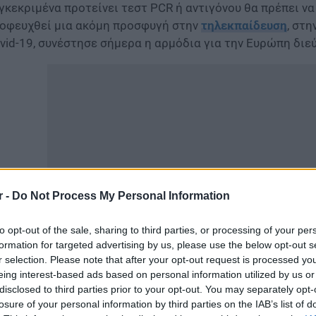
γκεκριμένα προτείνει τεστ PCR ή αντιγόνου θα πρέπει ν
οφευχθεί μια ακόμη προσφυγή στην
τηλεκπαίδευση
, στ
vid-19, συνέστησε σήμερα η αρμόδια για την Ευρώπη διε
r -
Do Not Process My Personal Information
to opt-out of the sale, sharing to third parties, or processing of your per
formation for targeted advertising by us, please use the below opt-out s
r selection. Please note that after your opt-out request is processed y
 κοινή ανακοίνωση με την UNESCO και την UNICEF, ο Κλού
eing interest-based ads based on personal information utilized by us or
λαβερή επίδραση στην εκπαίδευση και την κοινωνική και
disclosed to third parties prior to your opt-out. You may separately opt-
ς».
losure of your personal information by third parties on the IAB’s list of