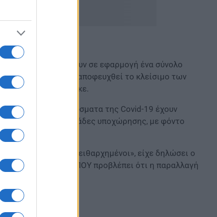
 ευκαιρία για να θέσουν σε εφαρμογή ένα σύνολο
όλυνσης και στο να αποφευχθεί το κλείσιμο των
 του ΠΟΥ Χανς Κλούγκε.
Πέμπτη, πως τα κρούσματα της Covid-19 έχουν
έκα διαδοχικές εβδομάδες υποχώρησης, με φόντο
γής
Δέλτα.
ός αν παραμείνουμε πειθαρχημένοι», είχε δηλώσει ο
υρώπη διεύθυνση του ΠΟΥ προβλέπει ότι η παραλλαγή