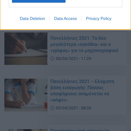
ΑΕΙ – Τι θα γίνει με εισακτέους,
εξάμηνα
22/04/2021 - 12:49
Data Deletion
Data Access
Privacy Policy
Πανελλήνιες 2021: Τα δύο
μεγαλύτερα «αγκάθια» και ο
«γρίφος» για το μηχανογραφικό
06/04/2021 - 11:29
Πανελλήνιες 2021 – Ελάχιστη
βάση εισαγωγής: Πόσους
υποψήφιους αναμένεται να
«κόψει»
05/04/2021 - 08:26
Πανεπιστημιακή αστυνομία: