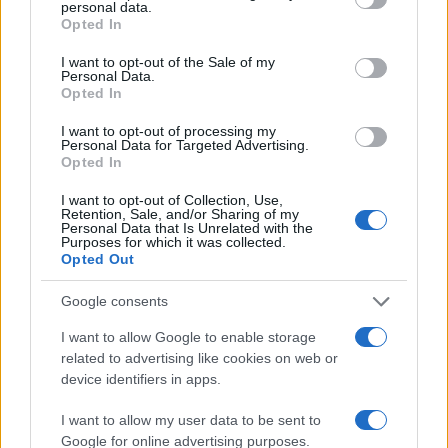
personal data.
grant or deny consent to Google and its third-party tags to
Opted In
use your data for below specified purposes in below Google
Αλλαγές στα ΑΕΙ: Έρχονται
consent section.
I want to opt-out of the Sale of my
βασικά και δευτερεύοντα πτυχία
Personal Data.
Opted In
– Το σχέδιο του Υπουργείου
Παιδείας
I want to opt-out of processing my
Personal Data for Targeted Advertising.
21/03/2022 - 09:55
Opted In
I want to opt-out of Collection, Use,
Retention, Sale, and/or Sharing of my
Θεσσαλονίκη: Ποινή κάθειρξης σε
Personal Data that Is Unrelated with the
Purposes for which it was collected.
πρώην πρόεδρο του
Opted Out
«Αλεξάνδρειου» ΤΕΙ για
αυθαιρεσίες
Google consents
11/02/2022 - 18:50
I want to allow Google to enable storage
related to advertising like cookies on web or
device identifiers in apps.
Eregister.it.minedu.gov.gr: Πώς
γίνεται η εγγραφή στις σχολές –
I want to allow my user data to be sent to
Βήματα, προθεσμίες
Google for online advertising purposes.