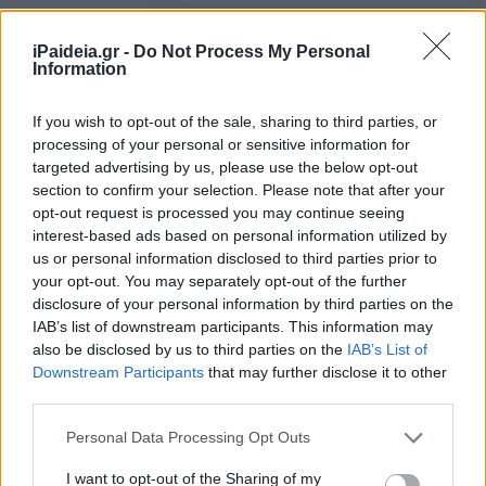
iPaideia.gr -
Do Not Process My Personal
Η ΝΕΑ μορφή των ΤΕΙ – Τι
Information
αλλάζει
08/08/2022 - 09:29
If you wish to opt-out of the sale, sharing to third parties, or
processing of your personal or sensitive information for
targeted advertising by us, please use the below opt-out
section to confirm your selection. Please note that after your
Απόφοιτοι ΤΕΙ: Αδιαφορία
opt-out request is processed you may continue seeing
απέναντι στην εξομοίωση των
interest-based ads based on personal information utilized by
πτυχίων μας με τις νέες
us or personal information disclosed to third parties prior to
ακαδημαϊκες δομές
your opt-out. You may separately opt-out of the further
17/07/2022 - 12:01
disclosure of your personal information by third parties on the
IAB’s list of downstream participants. This information may
also be disclosed by us to third parties on the
IAB’s List of
Downstream Participants
that may further disclose it to other
Απόφοιτοι πρώην ΤΕΙ: Άμεση
third parties.
λύση στα προβλήματα που
ταλανίζουν χιλιάδες αποφοίτους
Please note that this website/app uses one or more Google
Personal Data Processing Opt Outs
services and may gather and store information including but
01/04/2022 - 11:15
not limited to your visit or usage behaviour. You may click to
I want to opt-out of the Sharing of my