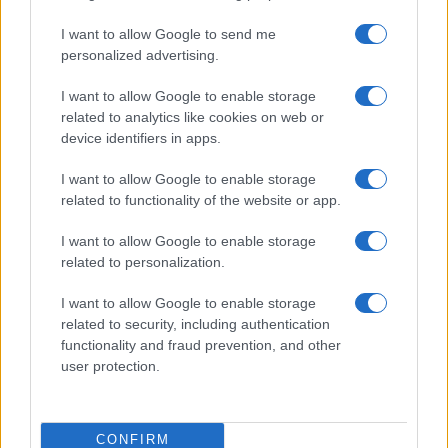
16/09/2021 - 13:35
I want to allow Google to send me
personalized advertising.
Πανεπιστήμια: Ελλιπής η
I want to allow Google to enable storage
πρακτική άσκηση στους φοιτητές
related to analytics like cookies on web or
device identifiers in apps.
28/04/2021 - 08:18
I want to allow Google to enable storage
related to functionality of the website or app.
Τα προβλήματα από την
αντιστοίχιση των πτυχίων πρώην
I want to allow Google to enable storage
Α.Ε.Ι. Τεχνολογικού Τομέα με τα
related to personalization.
πτυχία των νέων ακαδημαϊκών
δομών
I want to allow Google to enable storage
related to security, including authentication
25/04/2021 - 08:22
functionality and fraud prevention, and other
user protection.
Πανεπιστήμια: Τι αλλάζει στο
σχέδιο ασφαλείας και προστασίας
CONFIRM