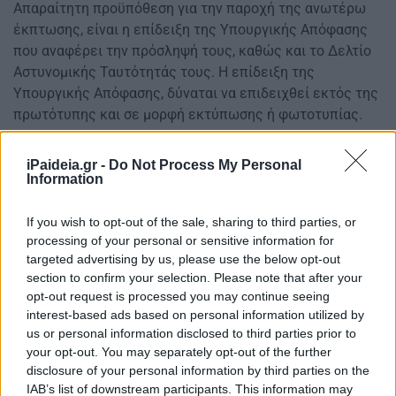
Απαραίτητη προϋπόθεση για την παροχή της ανωτέρω
έκπτωσης, είναι η επίδειξη της Υπουργικής Απόφασης
που αναφέρει την πρόσληψή τους, καθώς και το Δελτίο
Αστυνομικής Ταυτότητάς τους. Η επίδειξη της
Υπουργικής Απόφασης, δύναται να επιδειχθεί εκτός της
πρωτότυπης και σε μορφή εκτύπωσης ή φωτοτυπίας.
Για την παροχή έκπτωσης, απαιτείται Αριθμός Εντολής,
iPaideia.gr -
Do Not Process My Personal
επιλέγοντας την έκπτωση
«Η.Ο. ΑΝΑΠΛ.ΚΑΘΗΓΗΤΕΣ
Information
50%».
If you wish to opt-out of the sale, sharing to third parties, or
Dodekanisos Seaways
processing of your personal or sensitive information for
targeted advertising by us, please use the below opt-out
Έκπτωση 50% στους αναπληρωτές εκπαιδευτικούς (στα
section to confirm your selection. Please note that after your
ατομικά τους εισιτήρια
μόνο
) για το διδακτικό έτος
opt-out request is processed you may continue seeing
2025-2026 με τα πλοία της εταιρίας. Τα συνεργαζόμενα
interest-based ads based on personal information utilized by
ταξιδιωτικά γραφεία έχουν ήδη ενημερωθεί για την
us or personal information disclosed to third parties prior to
παροχή της εν λόγω έκπτωσης για το διάστημα αυτό.
your opt-out. You may separately opt-out of the further
disclosure of your personal information by third parties on the
Fast Ferries
IAB’s list of downstream participants. This information may