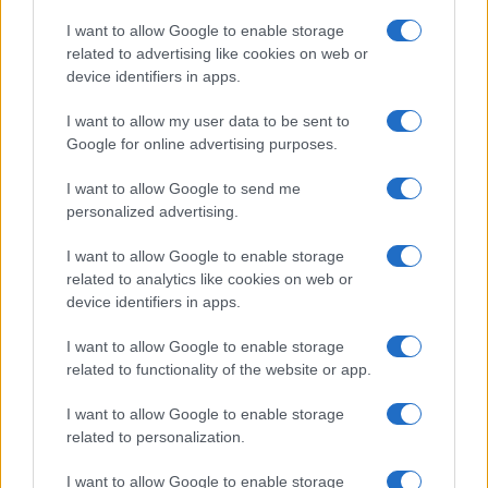
Λήξη διδακτικού έτους:
19 Ιουνίου – 3 Ιουλίου 2026.
I want to allow Google to enable storage
related to advertising like cookies on web or
Η παραπάνω έκπτωση αφορά την έκδοση εισιτηρίων των
device identifiers in apps.
ιδίων και των οχημάτων αυτών (ΙΧ, δίκυκλα)
προσκομίζοντας όλα τα απαραίτητα έγγραφα, έτσι ώστε
I want to allow my user data to be sent to
να μπορούν να λαμβάνουν από τα πρακτορεία της
Google for online advertising purposes.
Κοινοπραξίας της Levante Ferries Group τα εισιτήρια με
I want to allow Google to send me
την έκπτωση.
personalized advertising.
Μινωικές Γραμμές
(Minoan Lines)
I want to allow Google to enable storage
related to analytics like cookies on web or
Έκπτωση 50% στα εισιτήρια των αναπληρωτών
device identifiers in apps.
πρωτοβάθμιας & δευτεροβάθμιας εκπαίδευσης για τις
γραμμές εσωτερικού.
I want to allow Google to enable storage
related to functionality of the website or app.
SEAJETS
I want to allow Google to enable storage
Η έκπτωση ορίζεται σε ποσοστό 50% επί του αντίτιμου
related to personalization.
εισιτηρίου, τόσο στα ατομικά όσο και στα εισιτήρια
οχήματος (Ι.Χ. & δίκυκλα).
I want to allow Google to enable storage