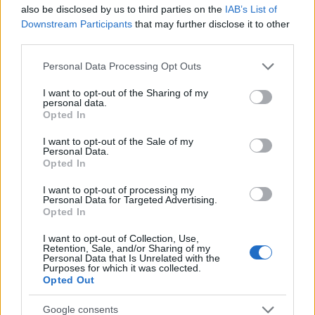
also be disclosed by us to third parties on the
IAB’s List of
Έκπτωση 30% στα ατομικά εισιτήρια και 20% στα
Downstream Participants
that may further disclose it to other
εισιτήρια των οχημάτων τους (IX και δίκυκλα) κατά τις
third parties.
εξής προγραμματισμένες περιόδους του διδακτικού
Please note that this website/app uses one or more Google
Personal Data Processing Opt Outs
έτους 2025-2026:
services and may gather and store information including but
not limited to your visit or usage behaviour. You may click to
I want to opt-out of the Sharing of my
Λήξη διδακτικού έτους:
19 Ιουνίου -3 Ιουλίου 2026
personal data.
grant or deny consent to Google and its third-party tags to
Opted In
use your data for below specified purposes in below Google
Η έκπτωση θα χορηγείται από τα αρμόδια κεντρικά
consent section.
λιμενικά γραφεία της εταιρείας. Απαραίτητα
I want to opt-out of the Sale of my
Personal Data.
δικαιολογητικά για την παροχή της έκπτωσης είναι η
Opted In
σχετική απόφαση του Υπουργείου παιδείας που
I want to opt-out of processing my
αναφέρει την πρόσληψή τους, καθώς και η αστυνομική
Personal Data for Targeted Advertising.
ταυτότητα.
Opted In
Levante
Ferries
Group
I want to opt-out of Collection, Use,
Retention, Sale, and/or Sharing of my
Personal Data that Is Unrelated with the
Έκπτωση 50% στα εισιτήρια επιβατών και οχημάτων για
Purposes for which it was collected.
Opted Out
τους αναπληρωτές εκπαιδευτικούς που θα
μετακινηθούν αποκλειστικά κατά την εξής περίοδο:
Google consents