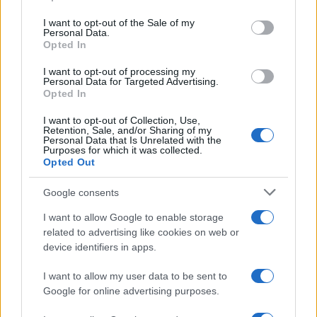
μέσω τελετών λήξης και βαθμολογιών, να αξιολογήσουν
use your data for below specified purposes in below Google
consent section.
εκατοντάδες τίτλους. Στο Δημοτικό συγκεκριμένα 257
I want to opt-out of the Sale of my
Personal Data.
διδακτικά βιβλία ( 30 έως 41 ανά τάξη και 12 ανά
Opted In
ειδικότητα).
I want to opt-out of processing my
Personal Data for Targeted Advertising.
Ποιες, όμως, είναι οι αληθινές στοχεύσεις του ΥΠΑΙΘΑ
Opted In
με το “πολλαπλό βιβλίο”;
I want to opt-out of Collection, Use,
Πρώτα και κύρια, το σχολικό βιβλίο παύει να
Retention, Sale, and/or Sharing of my
Personal Data that Is Unrelated with the
αντιμετωπίζεται ως δωρεάν κοινωνικό αγαθό.
Purposes for which it was collected.
Μεταμορφώνεται σε εμπόρευμα, με τους μεγάλους
Opted Out
εκδοτικούς οίκους να ανταγωνίζονται για το ποιο βιβλίο
Google consents
θα «πουλήσει» περισσότερο, μετατρέποντας τα σχολεία
σε πεδία διαφημιστικής καμπάνιας. Επίσης, διασπάται ο
I want to allow Google to enable storage
ενιαίος χαρακτήρας της εκπαίδευσης. Δημιουργούνται
related to advertising like cookies on web or
σχολεία πολλών ταχυτήτων, ανάλογα με το ποιο βιβλίο
device identifiers in apps.
επιλέγεται, προωθώντας την ταξική διαφοροποίηση των
I want to allow my user data to be sent to
μαθητών, ενώ τέλος μεταφέρεται η κρατική ευθύνη
Google for online advertising purposes.
στους εκπαιδευτικούς, καθώς έτσι το υπουργείο
αποποιείται την υποχρέωσή του να παρέχει ενιαία,