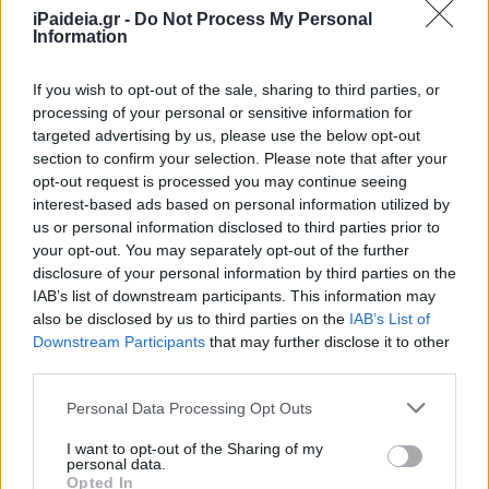
iPaideia.gr -
Do Not Process My Personal
Information
If you wish to opt-out of the sale, sharing to third parties, or
processing of your personal or sensitive information for
targeted advertising by us, please use the below opt-out
section to confirm your selection. Please note that after your
opt-out request is processed you may continue seeing
interest-based ads based on personal information utilized by
us or personal information disclosed to third parties prior to
your opt-out. You may separately opt-out of the further
Με αυτόν τον τρόπο, αφενός άνθρωποι που δίδαξαν το
disclosure of your personal information by third parties on the
τρέχον έτος – ακόμα και όσοι συνταξιοδοτούνται άμεσα
IAB’s list of downstream participants. This information may
– υποχρεούνται να επιλέξουν βιβλία για συναδέλφους
also be disclosed by us to third parties on the
IAB’s List of
τους που θα διδάξουν δύο χρόνια μετά κι αφετέρου η
Downstream Participants
that may further disclose it to other
επιλογή γίνεται χωρίς να είναι γνωστές οι ιδιαίτερες
third parties.
εκπαιδευτικές ανάγκες, οι ελλείψεις ή το επίπεδο των
Please note that this website/app uses one or more Google
Personal Data Processing Opt Outs
μαθητών που θα καθίσουν στα θρανία το 2027. Επιπλέον,
services and may gather and store information including but
με τα μαθήματα να ολοκληρώνονται στις 15 Ιουνίου, οι
not limited to your visit or usage behaviour. You may click to
I want to opt-out of the Sharing of my
personal data.
Σύλλογοι καλούνται ουσιαστικά μέσα σε ένα διήμερο, εν
grant or deny consent to Google and its third-party tags to
Opted In