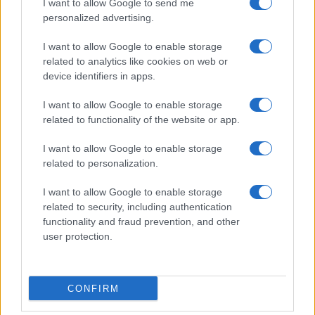
I want to allow Google to send me
επιστημονικά αναβαθμισμένα συγγράμματα.
personalized advertising.
Πολλαπλό βιβλίο: Ενστάσεις για τον χρόνο, τις επιλογές
I want to allow Google to enable storage
και τον ρόλο των εκπαιδευτικών
related to analytics like cookies on web or
device identifiers in apps.
Όμως, και στην ουσία των προβλημάτων που τάχα θα
έλυνε το “πολλαπλό βιβλίο”, δεν αποτελεί παρά ένα
I want to allow Google to enable storage
related to functionality of the website or app.
επικοινωνιακό προπέτασμα καπνού που δεν αγγίζει τον
πυρήνα των προβλημάτων του δημόσιου σχολείου. Το
I want to allow Google to enable storage
ΥΠΑΙΘΑ προβάλλει την αλλαγή αυτή ως δήθεν όπλο κατά
related to personalization.
της παπαγαλίας, όμως η πραγματικότητα το διαψεύδει.
Όσο διατηρούνται στο ακέραιο η εξοντωτική παραγωγή
I want to allow Google to enable storage
ύλης, το κυνήγι του χρόνου και ο εξετασιοκεντρικός
related to security, including authentication
functionality and fraud prevention, and other
χαρακτήρας, η καθημερινότητα στην τάξη δεν πρόκειται
user protection.
να αλλάξει. Στην πράξη, αλλάζει απλώς το περιτύλιγμα
και όχι η φιλοσοφία. Μάλιστα, πολλά από τα νέα
συγγράμματα εμφανίζονται ακόμη πιο ογκώδη και
CONFIRM
φορτωμένα με πληροφορίες, χωρίς να έχει προηγηθεί
καμία ουσιαστική ελάφρυνση ή αναδιάρθρωση. Είναι