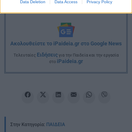
Data Deletion
Data Access
Privacy Policy
Ακολουθείστε το iPaideia.gr στο Google News
Ειδήσεις
Tελευταίες
για την Παιδεία και την εργασία
iPaideia.gr
στο
Στην Κατηγορία:
ΠΑΙΔΕΙΑ