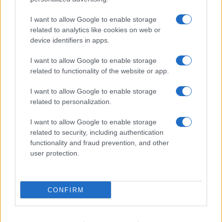
Να παρθεί τώρα πίσω η απαράδεκτη απόφαση. Να μην
ακυρωθεί καμία διδακτική ώρα.
I want to allow Google to enable storage
Να παρθούν όλα τα αναγκαία μέτρα προστασίας για τη
related to analytics like cookies on web or
device identifiers in apps.
δια ζώσης διδασκαλία.
Εξασφάλιση μαγνητοσκόπησης των διαλέξεων για όσους
I want to allow Google to enable storage
φοιτητές νοσούν.
related to functionality of the website or app.
Αναπλήρωση εργαστηρίων για τους φοιτητές που
νοσούν.
I want to allow Google to enable storage
related to personalization.
I want to allow Google to enable storage
related to security, including authentication
functionality and fraud prevention, and other
user protection.
CONFIRM