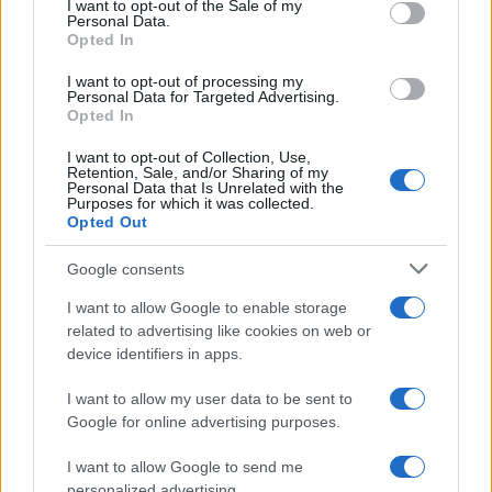
I want to opt-out of the Sale of my
Personal Data.
Opted In
I want to opt-out of processing my
Personal Data for Targeted Advertising.
Opted In
I want to opt-out of Collection, Use,
Retention, Sale, and/or Sharing of my
Personal Data that Is Unrelated with the
Purposes for which it was collected.
Opted Out
Google consents
I want to allow Google to enable storage
Σαν να μην έφταναν τα παραπάνω, για άλλη μία φορά οι
related to advertising like cookies on web or
device identifiers in apps.
παλινωδίες και οι αντιφάσεις της κυβέρνησης αφήνουν
ξεκρέμαστους χιλιάδες φοιτητές που για διάφορους
I want to allow my user data to be sent to
λόγους (πχ αν νοσούν) αδυνατούν να παρακολουθήσουν
Google for online advertising purposes.
τα δια ζώσης μαθήματα.
I want to allow Google to send me
Διεκδικούμε:
personalized advertising.