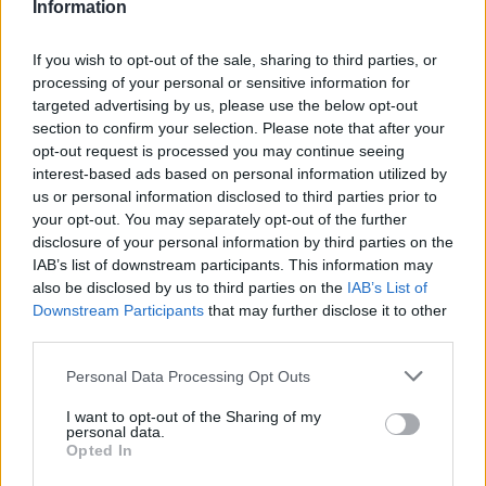
Information
φοιτητές, ενώ συνεχίζει να μην παίρνει κανένα μέτρο
για την ασφαλή λειτουργία των
σχολών
, για να
If you wish to opt-out of the sale, sharing to third parties, or
καλυφθούν τα τεράστια κενά σε καθηγητικό προσωπικό
processing of your personal or sensitive information for
και υποδομές.
targeted advertising by us, please use the below opt-out
section to confirm your selection. Please note that after your
opt-out request is processed you may continue seeing
interest-based ads based on personal information utilized by
us or personal information disclosed to third parties prior to
your opt-out. You may separately opt-out of the further
disclosure of your personal information by third parties on the
IAB’s list of downstream participants. This information may
also be disclosed by us to third parties on the
IAB’s List of
Downstream Participants
that may further disclose it to other
third parties.
Please note that this website/app uses one or more Google
Personal Data Processing Opt Outs
services and may gather and store information including but
not limited to your visit or usage behaviour. You may click to
I want to opt-out of the Sharing of my
personal data.
grant or deny consent to Google and its third-party tags to
Opted In
use your data for below specified purposes in below Google
consent section.