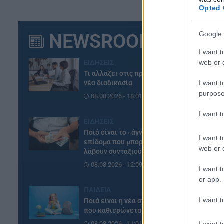
Opted 
NEWSROOM
Google 
I want t
web or d
ΕΙΔΗΣΕΙΣ
Τι αλλάζει στις προσλήψεις: Η
I want t
νέα διαδικασία
purpose
08.08.2026 - 18:01
I want 
ΕΙΔΗΣΕΙΣ
Ποιό είναι το «άγνωστο»
I want t
επίδομα που μπορούν να
web or d
λάβουν συνταξιούχοι
08.08.2026 - 12:09
I want t
or app.
ΠΑΙΔΕΙΑ
I want t
Ποιά είναι η νέα σχολική αργία
που καθιερώνεται
I want t
08.08.2026 - 11:01