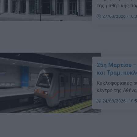
της μαθητικής πα
σχολείου στον Βό
27/03/2026 - 10:
Αυγής, σύμφωνα μ
έφθασε μέχρι […]
25η Μαρτίου –
και Τραμ, κυκ
Κυκλοφοριακές ρυ
κέντρο της Αθήνα
24/03/2026 - 10: