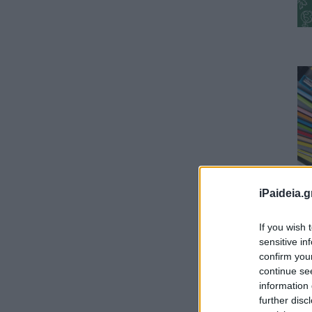
iPaideia.g
If you wish 
sensitive in
confirm you
continue se
information 
further disc