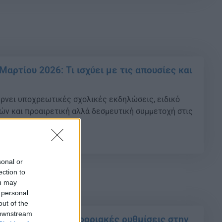
Μαρτίου 2026: Τι ισχύει με τις απουσίες και
ρνει υποχρεωτικές σχολικές εκδηλώσεις, ειδικό
ν και προαιρετική αλλά δεσμευτική συμμετοχή στις
ους μαθητές.
32
sonal or
ection to
ou may
 personal
out of the
 downstream
: Δείτε τις κυκλοφοριακές ρυθμίσεις στην