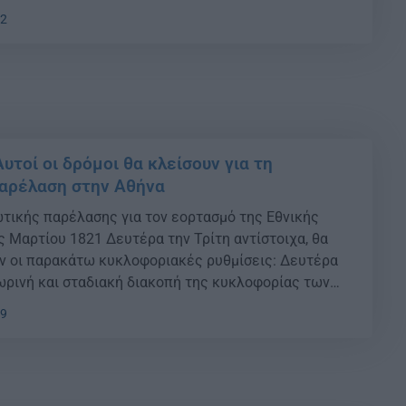
22
υτοί οι δρόμοι θα κλείσουν για τη
αρέλαση στην Αθήνα
τικής παρέλασης για τον εορτασμό της Εθνικής
ς Μαρτίου 1821 Δευτέρα την Τρίτη αντίστοιχα, θα
ν οι παρακάτω κυκλοφοριακές ρυθμίσεις: Δευτέρα
σωρινή και σταδιακή διακοπή της κυκλοφορίας των
και απαγόρευση στάσης και στάθμευσης από 06:00′
59
5 μέχρι το πέρας της Στρατιωτικής παρέλασης της