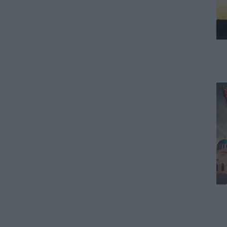
ΠΑΙΔΕΙΑ
Διορισμοί εκπαιδευτικών:
Πότε βγαίνουν τα ονόματα
07.08.2026 - 19:21
ΕΙΔΗΣΕΙΣ
Ποιοί σπουδαστές θα λάβουν
επίδομα 600 ευρώ
07.08.2026 - 18:19
ΕΙΔΗΣΕΙΣ
Επίδομα έως 500 ευρώ τον
μήνα: Οι δικαιούχοι
07.08.2026 - 17:08
ΕΙΔΗΣΕΙΣ
Γονικές παροχές και δωρεές:
Οι «παγίδες» και τα λάθη
07.08.2026 - 16:19