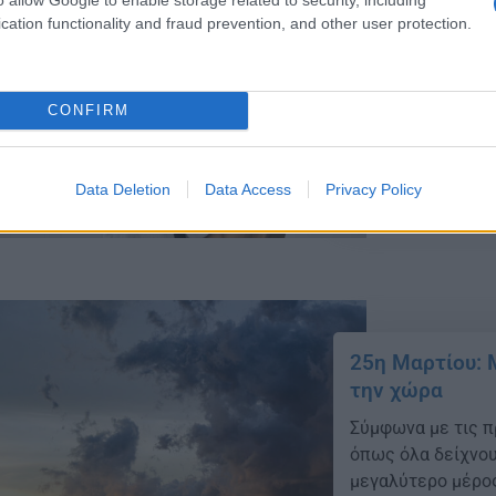
cation functionality and fraud prevention, and other user protection.
28η Οκτωβρίου
Ποιές μέρες δ
Τη Δευτέρα (27/1
CONFIRM
Οκτωβρίου στα Δη
εκτός του Δήμου 
23/10/2025 - 10:
Data Deletion
Data Access
Privacy Policy
25η Μαρτίου: 
την χώρα
Σύμφωνα με τις π
όπως όλα δείχνου
μεγαλύτερο μέρο