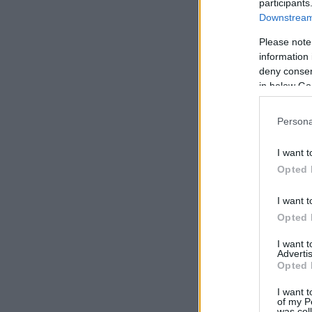
participants
Downstream 
Please note
information 
deny consent
in below Go
Persona
I want t
Opted 
I want t
Opted 
I want 
Advertis
Opted 
I want t
of my P
was col