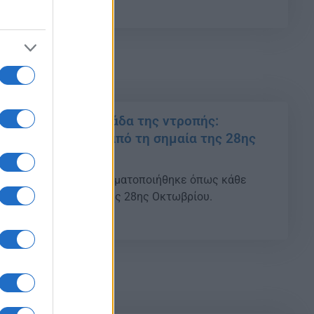
55
ΑΓΓΕΛΙΑ – Η Ελλάδα της ντροπής:
θητή με αυτισμό από τη σημαία της 28ης
είο της Αττικής , πραγματοποιήθηκε όπως κάθε
για τον σημαιοφόρο της 28ης Οκτωβρίου.
24