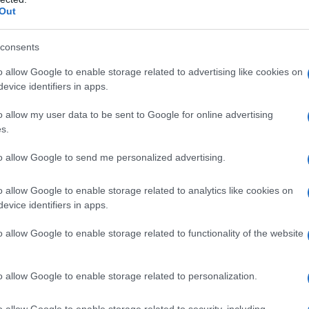
25/10/2025 - 11:
Out
consents
o allow Google to enable storage related to advertising like cookies on
evice identifiers in apps.
o allow my user data to be sent to Google for online advertising
ΑΠΙΣΤΕΥΤΗ ΚΑΤ
s.
Απέκλεισαν μα
Οκτωβρίου
to allow Google to send me personalized advertising.
Σε δημοτικό σχολ
o allow Google to enable storage related to analytics like cookies on
χρόνο η κλήρωση 
evice identifiers in apps.
24/10/2025 - 13:
o allow Google to enable storage related to functionality of the website
o allow Google to enable storage related to personalization.
o allow Google to enable storage related to security, including