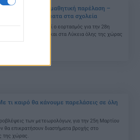
: Τι ισχύει με την μαθητική παρέλαση –
εν θα γίνουν μαθήματα στα σχολεία
0), θα πραγματοποιηθεί ο εορτασμός για την 28η
μοτικά, στα Γυμνάσια και στα Λύκεια όλης της χώρας
Θεσσαλονίκης.
07
Με τι καιρό θα κάνουμε παρελάσεις σε όλη
ροβλέψεις των μετεωρολόγων, για την 25η Μαρτίου
ν θα επικρατήσουν διαστήματα βροχής στο
ς της χώρας.