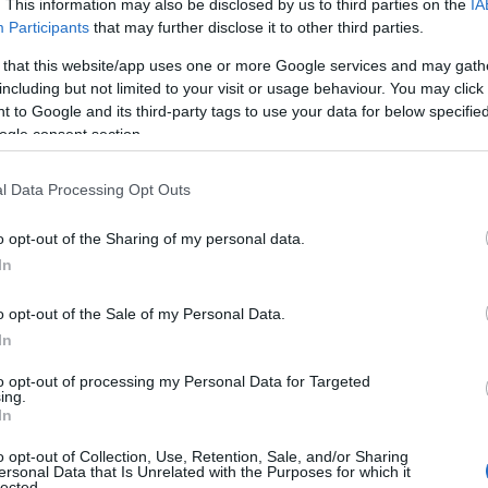
. This information may also be disclosed by us to third parties on the
IA
Αττική λόγω 
Participants
that may further disclose it to other third parties.
Έκτακτες κυκλοφο
 that this website/app uses one or more Google services and may gath
Οκτωβρίου 2025 σ
including but not limited to your visit or usage behaviour. You may click 
μαθητικών παρελά
 to Google and its third-party tags to use your data for below specifi
ogle consent section.
26/10/2025 - 20:
l Data Processing Opt Outs
o opt-out of the Sharing of my personal data.
In
o opt-out of the Sale of my Personal Data.
28η Οκτωβρίου
In
«Δεν υπήρξε ρ
to opt-out of processing my Personal Data for Targeted
Ο εκπαιδευτικός
ing.
για περιστατικό 
In
Οκτωβρίου, τονίζ
o opt-out of Collection, Use, Retention, Sale, and/or Sharing
κανονισμών.
ersonal Data that Is Unrelated with the Purposes for which it
lected.