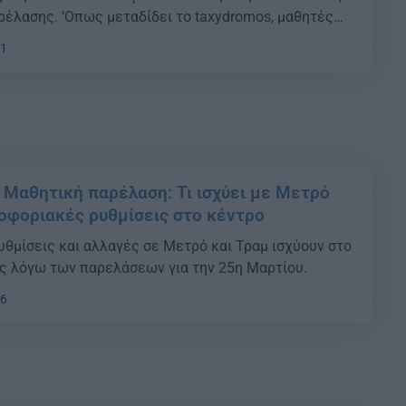
ρέλασης. ‘Οπως μεταδίδει το taxydromos, μαθητές
λο φέρονται να φώναξαν σύνθημα υπέρ της Χρυσής
31
ε ανάρτηση που έγινε από… χρήστη του Facebook και
 Μαθητική παρέλαση: Τι ισχύει με Μετρό
λοφοριακές ρυθμίσεις στο κέντρο
θμίσεις και αλλαγές σε Μετρό και Τραμ ισχύουν στο
ς λόγω των παρελάσεων για την 25η Μαρτίου.
56