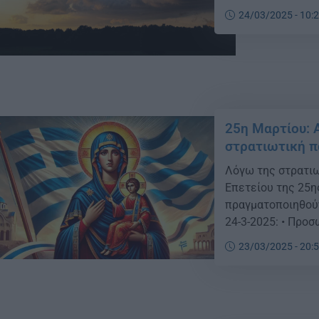
24/03/2025 - 10:
25η Μαρτίου: Α
στρατιωτική π
Λόγω της στρατιω
Επετείου της 25η
πραγματοποιηθού
24-3-2025: • Προ
οχημάτων, καθώς 
23/03/2025 - 20:
ώρα της 24-3-202
25-3-2025 στις […]