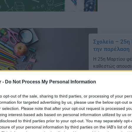
Σχολεία – 25η 
την παρέλαση
Η 25η Μαρτίου φέ
καθεστώς απουσιώ
παρελάσεις για τ
r -
Do Not Process My Personal Information
17/03/2026 - 10:
to opt-out of the sale, sharing to third parties, or processing of your per
formation for targeted advertising by us, please use the below opt-out s
r selection. Please note that after your opt-out request is processed y
eing interest-based ads based on personal information utilized by us or
disclosed to third parties prior to your opt-out. You may separately opt-
losure of your personal information by third parties on the IAB’s list of
28η Οκτωβρίου