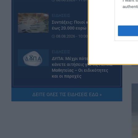
authenti
ΕΙΔΗΣΕΙΣ
Συντάξεις: Ποιοί κερδίζουν
έως 20.000 ευρώ
08.08.2026 - 10:00
ΕΙΔΗΣΕΙΣ
ΔΥΠΑ: Μέχρι πότε μπορείτε να
κάνετε αιτήσεις για τις ΠΕΠΑΣ
Μαθητείας – Οι ειδικότητες
και οι παροχές
08.08.2026 - 09:03
ΔΕΙΤΕ ΟΛΕΣ ΤΙΣ ΕΙΔΗΣΕΙΣ ΕΔΩ »
ΠΑΙΔΕΙΑ
Προσλήψεις αναπληρωτών:
Ποιό εκτιμάται ότι θα είναι το
χρονοδιάγραμμα για φέτος
07.08.2026 - 20:00