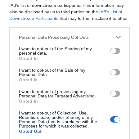
IAB’s list of downstream participants. This information may
Κίνηση ΤΩΡΑ: Δείτε που έχει
also be disclosed by us to third parties on the
IAB’s List of
μποτιλιάρισμα live
Downstream Participants
that may further disclose it to other
third parties.
09/12/2025 - 09:35
Please note that this website/app uses one or more Google
Personal Data Processing Opt Outs
services and may gather and store information including but
not limited to your visit or usage behaviour. You may click to
I want to opt-out of the Sharing of my
Κάμερες στην Αττική: Σε αυτά τα
personal data.
grant or deny consent to Google and its third-party tags to
σημεία θα μπουν
Opted In
use your data for below specified purposes in below Google
08/12/2025 - 12:59
consent section.
I want to opt-out of the Sale of my
Personal Data.
Opted In
Δείτε σε ποιά σημεία της Αττικής
I want to opt-out of processing my
Personal Data for Targeted Advertising.
θα μπουν κάμερες μέχρι το τέλος
Opted In
του έτους
07/12/2025 - 13:25
I want to opt-out of Collection, Use,
Retention, Sale, and/or Sharing of my
Personal Data that Is Unrelated with the
Purposes for which it was collected.
Opted Out
Κακοκαιρία Byron – ΠΡΟΣΟΧΗ: Οι