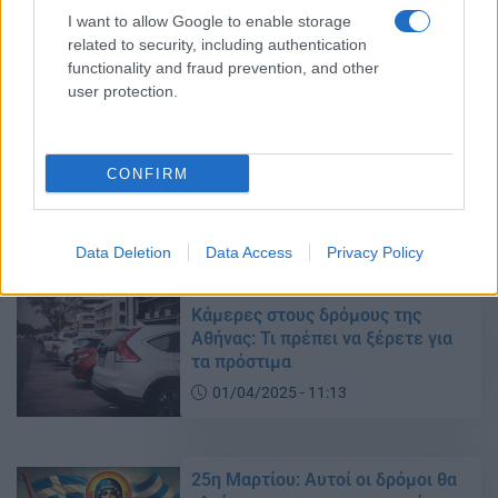
I want to allow Google to enable storage
Κυκλοφοριακές ρυθμίσεις την
related to security, including authentication
Κυριακή στο κέντρο της Αθήνας
functionality and fraud prevention, and other
23/05/2025 - 20:45
user protection.
Δακτύλιος: Πότε λήγει το μέτρο
CONFIRM
λόγω καλοκαιριού
15/05/2025 - 17:16
Data Deletion
Data Access
Privacy Policy
Κάμερες στους δρόμους της
Αθήνας: Τι πρέπει να ξέρετε για
τα πρόστιμα
01/04/2025 - 11:13
25η Μαρτίου: Αυτοί οι δρόμοι θα