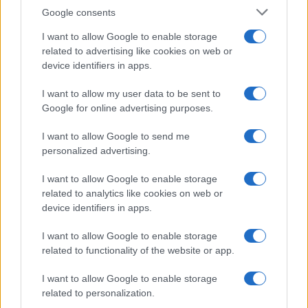
Κλειστοί δρόμοι αυτή την ώρα
Google consents
στην Αττική
I want to allow Google to enable storage
05/12/2025 - 11:09
related to advertising like cookies on web or
device identifiers in apps.
I want to allow my user data to be sent to
Τον Ιούνιο η εγκατάσταση των
Google for online advertising purposes.
1.000 καμερών στους δρόμους –
Έρχεται το νομοσχέδιο για τις
I want to allow Google to send me
body κάμερες στους
personalized advertising.
αστυνομικούς
10/11/2025 - 11:43
I want to allow Google to enable storage
related to analytics like cookies on web or
device identifiers in apps.
Πού θα τοποθετηθούν κάμερες –
I want to allow Google to enable storage
Τι αλλάζει για οδηγούς και
related to functionality of the website or app.
παραβάσεις
21/06/2025 - 21:42
I want to allow Google to enable storage
related to personalization.