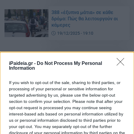
388 «έξυπνα μάτια» σε κάθε
δρόμο: Πώς θα λειτουργούν οι
κάμερες
19/12/2025 - 19:10
ΑΛΛΑΓΕΣ στα διόδια: Δείτε πού
και πόσα θα πληρώνετε ανά
iPaideia.gr -
Do Not Process My Personal
Information
κατηγορία οχήματος
12/12/2025 - 14:55
If you wish to opt-out of the sale, sharing to third parties, or
processing of your personal or sensitive information for
targeted advertising by us, please use the below opt-out
Δείτε LIVE τον χάρτη με τα
section to confirm your selection. Please note that after your
μπλόκα αγροτών: Ποιοί δρόμοι
opt-out request is processed you may continue seeing
είναι κλειστοί
interest-based ads based on personal information utilized by
us or personal information disclosed to third parties prior to
11/12/2025 - 11:49
your opt-out. You may separately opt-out of the further
disclosure of your personal information by third parties on the