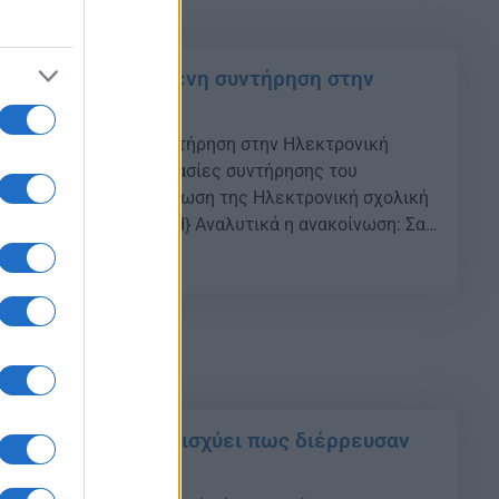
η: Προγραμματισμένη συντήρηση στην
χολική τάξη
Προγραμματισμένη συντήρηση στην Ηλεκτρονική
ντομη διακοπή για εργασίες συντήρησης του
, αναφέρει σε ανακοίνωση της Ηλεκτρονική σχολική
ρίτη 17 Νοεμβρίου. {ad} Αναλυτικά η ανακοίνωση: Σας
 την Τρίτη 17 Νοεμβρίου 2020 θα πραγματοποιηθεί
18
 συντήρηση της κεντρικής υποδομής eclass.sch.gr. Οι
νήσουν στις 8:45πμ και αναμένεται να ολοκληρωθούν
[…]
ολικό Δίκτυο: Δεν ισχύει πως διέρρευσαν
δομένα