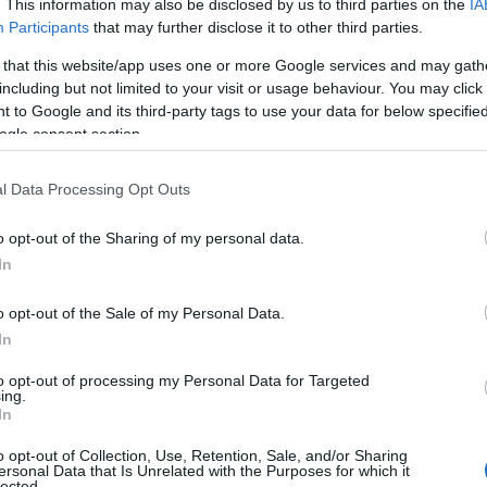
. This information may also be disclosed by us to third parties on the
IA
13/12/2020 - 15:
στους κλινικάρχε
Participants
that may further disclose it to other third parties.
προσφέρει Η/Υ, […
 that this website/app uses one or more Google services and may gath
including but not limited to your visit or usage behaviour. You may click 
 to Google and its third-party tags to use your data for below specifi
ogle consent section.
Εκπαιδευτικός
l Data Processing Opt Outs
Webex και e-cl
μας;
o opt-out of the Sharing of my personal data.
In
Πολλά γράφονται κ
εκπαίδευσης που 
o opt-out of the Sale of my Personal Data.
έγιναν viral. {ad
In
Δευτεροβάθμια Εκ
ιστοσελίδες της 
to opt-out of processing my Personal Data for Targeted
13/12/2020 - 13:
ing.
άρθρα, κυρίως επι
In
«παρατράγουδα» α
o opt-out of Collection, Use, Retention, Sale, and/or Sharing
ersonal Data that Is Unrelated with the Purposes for which it
lected.