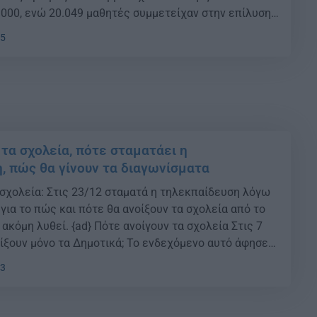
.000, ενώ 20.049 μαθητές συμμετείχαν στην επίλυση
ε παρακάτω την αποφώνηση του 1ου Διαδικτυακού
05
τικού Φεστιβάλ Aγαπητοί/ες μαθητές/τριες,
φοι εκπαιδευτικοί, φίλοι και φίλες, […]
 τα σχολεία, πότε σταματάει η
, πώς θα γίνουν τα διαγωνίσματα
 σχολεία: Στις 23/12 σταματά η τηλεκπαίδευση λόγω
για το πώς και πότε θα ανοίξουν τα σχολεία από το
 ακόμη λυθεί. {ad} Πότε ανοίγουν τα σχολεία Στις 7
οίξουν μόνο τα Δημοτικά; Το ενδεχόμενο αυτό άφησε
τής Λοιμωξιολόγος και μέλος της Επιτροπής, […]
13