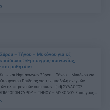
φέρει ο ΠΑΣΑΔ σε ανακοίνωσή του και συνεχίζει: {ad}
55
α ήταν στην αρχή τους, αμέσως […]
 Σύρου – Τήνου – Μυκόνου για εξ
παίδευση: «Εμπαιγμός κοινωνίας,
 και μαθητών»
άλων και Νηπιαγωγών Σύρου – Τήνου – Μυκόνου για
 Υπουργείου Παιδείας για την υποβολή αναγκών
τών ηλεκτρονικών συσκευών . {ad} ΣΥΛΛΟΓΟΣ
ΗΠΙΑΓΩΓΩΝ ΣΥΡΟΥ – ΤΗΝΟΥ – ΜΥΚΟΝΟΥ Εμπαιγμός
κπαιδευτικών και μαθητών, της λαϊκής οικογένειας
05
Παιδείας, την Κα Κεραμέως και την κυβέρνηση! Το […]