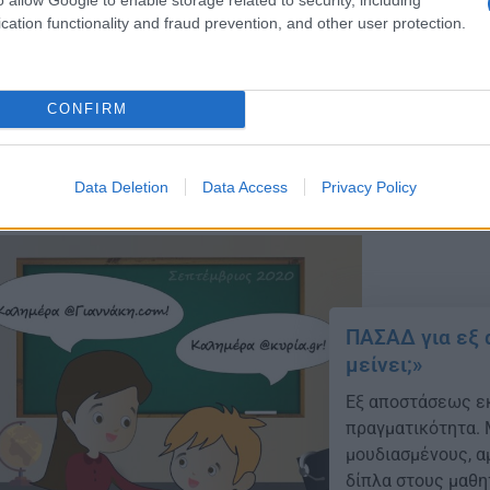
Σε ανακοίνωσή το
cation functionality and fraud prevention, and other user protection.
Πανελλήνιο Σχολι
του Γενικού Κανο
ακολουθεί όλα τα
CONFIRM
δεδομένα που τηρε
17/04/2020 - 13:
κυρίες, Αξιότιμοι
διακινούνται […]
Data Deletion
Data Access
Privacy Policy
ΠΑΣΑΔ για εξ 
μείνει;»
Εξ αποστάσεως εκ
πραγματικότητα. 
μουδιασμένους, α
δίπλα στους μαθη