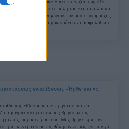
υ, το Πανελλήνιο Σχολικό Δίκτυο τονίζει πως «Το
κό Δίκτυο διαβεβαιώνει τα μέλη του ότι στο πλαίσιο
νισμού Προστασίας Δεδομένων, τον οποίο εφαρμόζει,
 ενδεικνυόμενα μέτρα, προκειμένου να διαφυλάξει τα
ί». {ad} Αναλυτικά η ανακοίνωση: {ad} Αξιότιμες
38
 κύριοι, φίλοι εκπαιδευτικοί, Τις τελευταίες ημέρες
αποστάσεως εκπαίδευση: «Ήρθε για να
παίδευση: «Κλείσαμε έναν μήνα σε μια νέα
Μια πραγματικότητα που μας βρήκε όλους
μήχανους, απροετοίμαστους. Μας βρήκε όμως και
τές μας κόντρα σε όσους θέλησαν να μας ψέξουν για