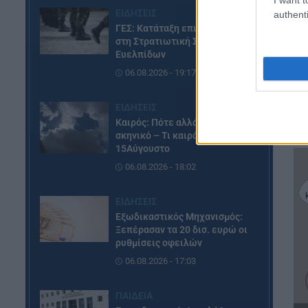
ΕΙΔΗΣΕΙΣ
authenti
ΓΕΣ: Κατάταξη επιτυχόντων
στη Στρατιωτική Σχολή
Ευελπίδων
06.08.2026 - 19:17
ΕΙΔΗΣΕΙΣ
Καιρός: Πότε αλλάζει το
σκηνικό – Τι καιρό θα κάνει τον
15Αύγουστο
06.08.2026 - 18:02
ΕΙΔΗΣΕΙΣ
Εξωδικαστικός Μηχανισμός:
Ξεπέρασαν τα 20 δισ. ευρώ οι
ρυθμίσεις οφειλών
06.08.2026 - 17:03
ΠΑΙΔΕΙΑ