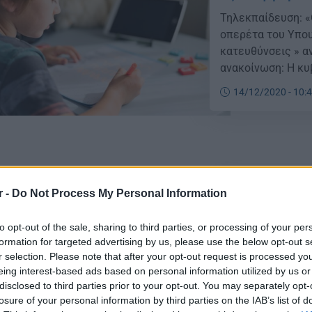
Τηλεκπαίδευση: «
οπερέτα του Υπου
κατευθύνσεις » α
ανακοίνωση: Η κυ
αναλγησίας. Από τ
14/12/2020 - 10:
κλινικάρχες και σ
r -
Do Not Process My Personal Information
Τηλεκπαίδευση
τη σχολική πρ
to opt-out of the sale, sharing to third parties, or processing of your per
formation for targeted advertising by us, please use the below opt-out s
Τηλεκπαίδευση: Ο
r selection. Please note that after your opt-out request is processed y
αγανάκτηση, γιατί
eing interest-based ads based on personal information utilized by us or
εκπαιδευτικούς, 
disclosed to third parties prior to your opt-out. You may separately opt-
του Π.Α.ΜΕ σε αν
losure of your personal information by third parties on the IAB’s list of
της πολιτικής ανα