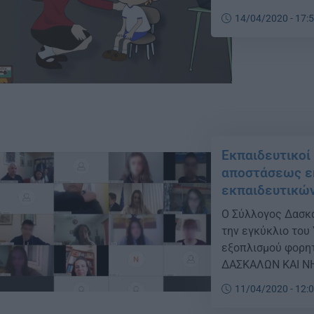
το αντίθετο», ανα
14/04/2020 - 17:
«Ακόμα κι όταν όλ
Εκπαιδευτικοί
αποστάσεως εκ
εκπαιδευτικών
Ο Σύλλογος Δασκ
την εγκύκλιο του
εξοπλισμού φορη
ΔΑΣΚΑΛΩΝ ΚΑΙ Ν
της κοινωνίας, ε
11/04/2020 - 12:
από το υπουργείο 