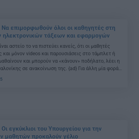
: Να επιμορφωθούν όλοι οι καθηγητές στη
ν ηλεκτρονικών τάξεων και εφαρμογών
ναι αστείο το να πιστεύει κανείς, ότι οι μαθητές
και μόνον videos και παρουσιάσεις στο τάμπλετ ή
μαθαίνουν και μπορούν να «κάνουν» ποδήλατο, λέει η
αλονίκης σε ανακοίνωση της. {ad} Για άλλη μία φορά
θετεί για το θεαθήναι και όχι για να προσφέρει
45
τα […]
 Οι εγκύκλιοι του Υπουργείου για την
ν μαθητών προκαλούν γέλιο