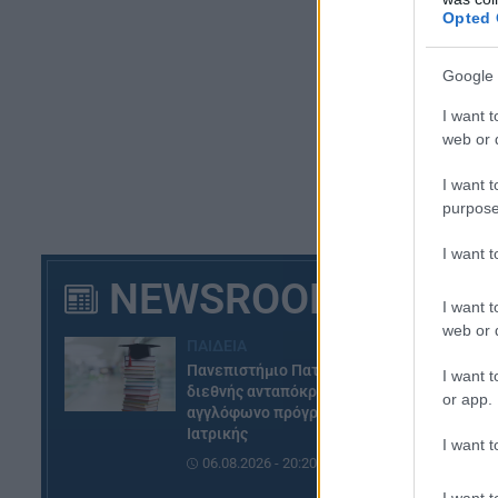
Opted 
Google 
I want t
web or d
I want t
purpose
I want 
NEWSROOM
I want t
web or d
ΠΑΙΔΕΙΑ
Πανεπιστήμιο Πατρών: Ισχυρή
I want t
διεθνής ανταπόκριση στο νέο
or app.
αγγλόφωνο πρόγραμμα
Ιατρικής
I want t
06.08.2026 - 20:20
I want t