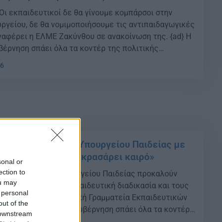
Οι εκπαιδευτικοί δε θα γίνουμε κομπάρσοι στην
ργείου, δε θα νομιμοποιήσουμε τις αντιπαιδαγωγικές
ναφέρει η ΕΛΜΕ Ζακύνθου σε ανακοίνωση της. {ad} H
βέρνηση σπάει όλα τα κοντέρ της πολιτικής
η μια, σπεύδει να χαρίσει εκατομμύρια στους
46
τα ΜΜE. Από την άλλη, «αδυνατεί» να προσφέρει […]
: «Η σύνδεση του Υπουργείου Παιδείας με
αγματικότητα έχει κρασάρει καιρό»
sonal or
ection to
ι εγκύκλιοι του Υπουργείου Παιδείας προκαλούν
ou may
 γελοιοποιούν την εκπαιδευτική διαδικασία και τους
 personal
αναφέρει η Πανελλαδική Γραμματεία Εκπαιδευτικών
out of the
ακοίνωση της. {ad} Η κυβέρνηση σπάει όλα τα κοντέρ
 downstream
λγησίας. Από τη μια, σπεύδει να χαρίσει εκατομμύρια