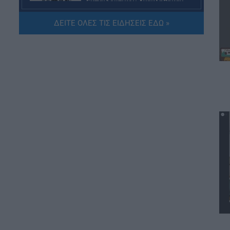
Εκπαιδευτικοί: Ανακλήθηκαν
αποσπάσεις για τα σχολικά έτη
2026-2029
ΔΕΙΤΕ ΟΛΕΣ ΤΙΣ ΕΙΔΗΣΕΙΣ ΕΔΩ »
06.08.2026 - 16:03
ΕΙΔΗΣΕΙΣ
Ιός Δυτικού Νείλου:
Αυξάνονται τα κρούσματα, σε
ποιες περιοχές της Αττικής
έχουν εντοπιστεί
06.08.2026 - 15:31
ΠΑΙΔΕΙΑ
Διορισμοί εκπαιδευτικών
2026: Δείτε μέχρι ποια σειρά
ΑΣΕΠ έγιναν οι περσινοί
διορισμοί ΠΕ70
06.08.2026 - 14:46
ΠΑΙΔΕΙΑ