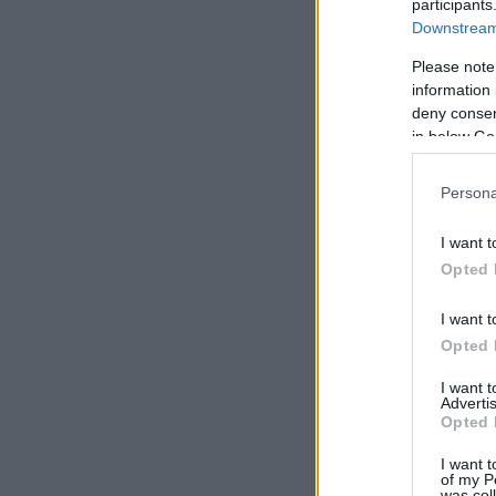
participants
Downstream 
Please note
information 
deny consent
in below Go
Persona
I want t
Opted 
I want t
Opted 
I want 
Advertis
Opted 
I want t
of my P
was col