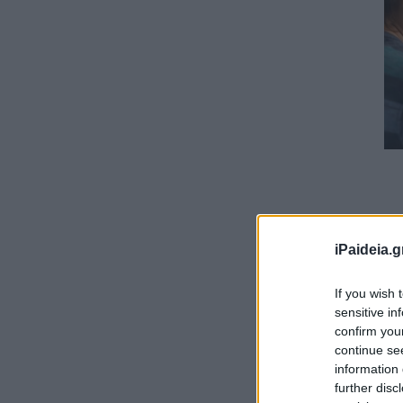
iPaideia.g
If you wish 
sensitive in
confirm you
continue se
information 
further disc