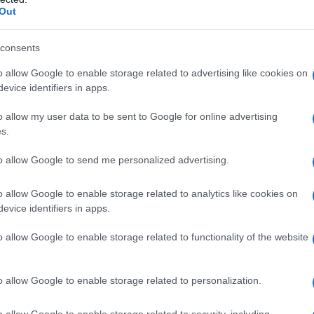
Out
Τηλεκπαίδευσ
consents
Ηλεκτρονική σ
o allow Google to enable storage related to advertising like cookies on
evice identifiers in apps.
Τηλεκπαίδευση: 
σχολική τάξη. Σύ
o allow my user data to be sent to Google for online advertising
Κεντρικού Κόμβου
s.
τάξη για σήμερα Τ
ενημερώνουμε ότι
to allow Google to send me personalized advertising.
17/11/2020 - 09:
προγραμματισμένη
εργασίες θα ξεκι
o allow Google to enable storage related to analytics like cookies on
μέχρι τις 9:15πμ. 
evice identifiers in apps.
o allow Google to enable storage related to functionality of the website
Πανελλήνιο Σχ
o allow Google to enable storage related to personalization.
προσωπικά δε
o allow Google to enable storage related to security, including