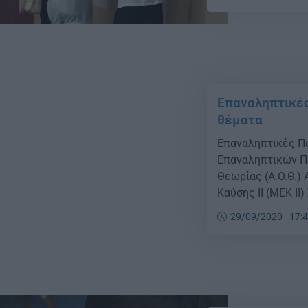
Ελλήνων υπαλλήλ
αποφοίτων ξένων
αποτελέσματα […]
Επαναληπτικές
θέματα
Επαναληπτικές Πα
Επαναληπτικών Π
Θεωρίας (Α.Ο.Θ.)
Καύσης ΙΙ (ΜΕΚ ΙΙ
29/09/2020 - 17: