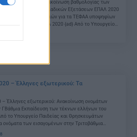
ανελλαδικές 2020: Ανακοίνωση βαθμολογίας των
παναληπτικών Πανελλαδικών Εξετάσεων ΕΠΑΛ 2020
ων πρακτικών δοκιμασιών για τα ΤΕΦΑΑ υποψηφίων
τάσεων ΓΕΛ και ΕΠΑΛ 2020 {ad} Από το Υπουργείο
σκευμάτων γνωστοποιείται ότι οι βαθμολογίες των
16
ανελλαδικών Εξετάσεων ΕΠΑΛ 2020 και τα
ν πρακτικών δοκιμασιών για τα ΤΕΦΑΑ υποψηφίων
020 – Έλληνες εξωτερικού: Τα
0 – Έλληνες εξωτερικού: Ανακοίνωση ονομάτων
ν ΓΒάθμια Εκπαίδευση των τέκνων ελλήνων του
Από το Υπουργείο Παιδείας και Θρησκευμάτων
α ονόματα των εισαγομένων στην Τριτοβάθμια
τέκνων Ελλήνων του Εξωτερικού, των τέκνων
48