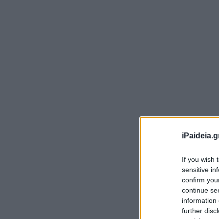
iPaideia.g
If you wish 
sensitive in
confirm you
continue se
information 
further disc