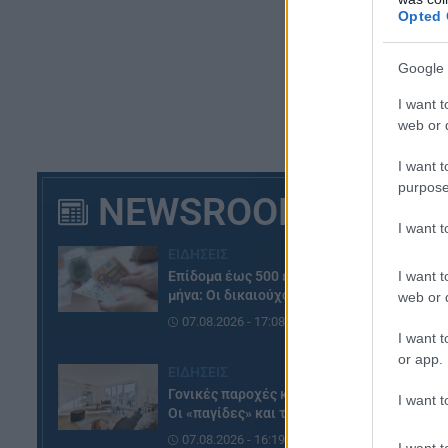
Opted 
Google 
I want t
web or d
I want t
purpose
NEWSROOM
I want 
ΕΙΔΗΣΕΙΣ
I want t
Επίδομα έως 500 ευρώ τον
μήνα: Οι δικαιούχοι
web or d
07.08.2026 - 17:08
I want t
or app.
ΕΙΔΗΣΕΙΣ
Γονικές παροχές και δωρεές:
I want t
Οι «παγίδες» και τα λάθη
07.08.2026 - 16:19
I want t