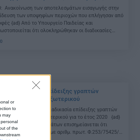
0: Ανακοίνωση των αποτελεσμάτων εισαγωγής στην
αίδευση των υποψηφίων περιοχών που επλήγησαν από
φές {ad} Από το Υπουργείο Παιδείας και
στοποιείται ότι ολοκληρώθηκαν οι διαδικασίες
ογής για εισαγωγή στην Τριτοβάθμια Εκπαίδευση των
40
χών που επλήγησαν από φυσικές καταστροφές κατά
019-2020. Οι υποψήφιοι αυτοί από ΓΕΛ […]
020: Διαδικασία επίδειξης γραπτών
ψηφίων Ελλήνων εξωτερικού
sonal or
ection to
: Δείτε ποιά είναι η διαδικασία επίδειξης γραπτών
ou may
ψηφίων Ελλήνων εξωτερικού για το έτος 2020 {ad}
 personal
 Παιδείας & Θρησκευμάτων επισημείανεται ότι
out of the
σχύουσα νομοθεσία (η με αριθμ. πρωτ. Φ.253/75425/
 downstream
ή Απόφαση – ΦΕΚ 1367 Β’ ), οι υποψήφιοι, που