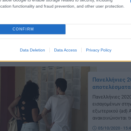
Επαναληπτικές Π
cation functionality and fraud prevention, and other user protection.
υποψηφίων των Ε
και αποτελεσμάτ
Πανελλαδικών Εξε
CONFIRM
Παιδείας και Θρη
06/10/2020 - 16:
Επαναληπτικών Π
αποτελέσματα τω
Data Deletion
Data Access
Privacy Policy
Πανελλαδικών […]
Πανελλήνιες 2
αποτελέσματα
Πανελλήνιες 202
εισαγομένων στη
εξωτερικού {ad} 
ανακοινώνονται τ
Εκπαίδευση των 
05/10/2020 - 15: