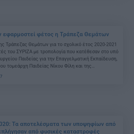
ν εφαρμοστεί φέτος η Τράπεζα Θεμάτων
ης Τράπεζας Θεμάτων για το σχολικό έτος 2020-2021
τές του ΣΥΡΙΖΑ με τροπολογία που κατέθεσαν στο υπό
υργείου Παιδείας για την Επαγγελματική Εκπαίδευση,
ου τομεάρχη Παιδείας Νίκου Φίλη και της
ρόπης Τζούφη. {ad} Οι βουλευτές της αξιωματικής
07
αρακτηρίζουν «αναγκαία τη νέα ρύθμιση ενόψει των
2020: Τα αποτελέσματα των υποψηφίων από
επλήγησαν από φυσικές καταστροφές