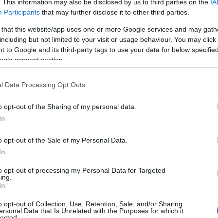
. This information may also be disclosed by us to third parties on the
IA
27/10/2020 - 16:
λαμβάνουν μέρος 
Participants
that may further disclose it to other third parties.
 that this website/app uses one or more Google services and may gath
including but not limited to your visit or usage behaviour. You may click 
 to Google and its third-party tags to use your data for below specifi
ogle consent section.
Πρωτοτυπία Υπ
l Data Processing Opt Outs
επιτυχόντων σ
έγιναν δεκτοί
o opt-out of the Sharing of my personal data.
In
Το αφήγημα της Ν
εκπαίδευσης έχει
o opt-out of the Sale of my Personal Data.
μετά την εκλογή τ
In
εκπλήσσει δυσάρε
παιδαγωγός, μέλο
to opt-out of processing my Personal Data for Targeted
15/10/2020 - 16:
ing.
Roseband Socialis
In
o opt-out of Collection, Use, Retention, Sale, and/or Sharing
ersonal Data that Is Unrelated with the Purposes for which it
lected.