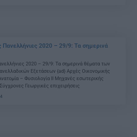
ων που υπηρετούν στο εξωτερικό και των Ελλήνων
 λυκείων του εξωτερικού. Τα ανωτέρω
 Πανελλήνιες 2020 – 29/9: Τα σημερινά
νελλήνιες 2020 – 29/9: Τα σημερινά θέματα των
ανελλαδικών Εξετάσεων {ad} Αρχές Οικονομικής
 Ανατομία – Φυσιολογία ΙΙ Μηχανές εσωτερικής
) Σύγχρονες Γεωργικές επιχειρήσεις
44