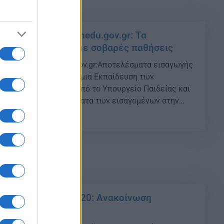
20 – Results.it.minedu.gov.gr: Τα
 των υποψηφίων με σοβαρές παθήσεις
 – Results.it.minedu.gov.gr:Αποτελέσματα εισαγωγής
γγραφών στην Τριτοβάθμια Εκπαίδευση των
αρές παθήσεις {ad} Από το Υπουργείο Παιδείας και
ακοινώνονται τα ονόματα των εισαγομένων στην
ίδευση υποψηφίων με σοβαρές παθήσεις για το
26
2020-2021. Τα ανωτέρω αποτελέσματα είναι
ενδιαφερόμενους από το διαδίκτυο (στην ιστοσελίδα
//results.it.minedu.gov.gr). […]
 Πανελλαδικές 2020: Ανακοίνωση
των υποψηφίων