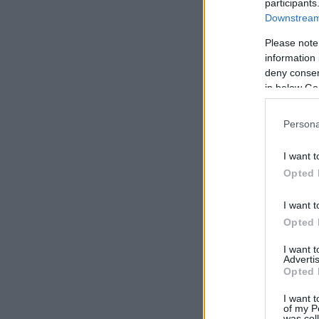
participants
Downstream 
Please note
information 
deny consent
in below Go
Persona
I want t
Opted 
I want t
Opted 
I want 
Advertis
Opted 
I want t
of my P
was col