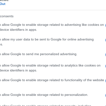
Out
Πανελλήνιες 20
consents
αποτελέσματα
o allow Google to enable storage related to advertising like cookies on
evice identifiers in apps.
Πανελλήνιες 2020
και διαδικασία ε
o allow my user data to be sent to Google for online advertising
υποψηφίων με σοβ
s.
Θρησκευμάτων αν
Τριτοβάθμια Εκπα
to allow Google to send me personalized advertising.
13/10/2020 - 17:
ακαδημαϊκό έτος 
διαθέσιμα στους 
o allow Google to enable storage related to analytics like cookies on
του Υ.ΠΑΙ.Θ., https:
evice identifiers in apps.
o allow Google to enable storage related to functionality of the website
Επαναληπτικές
o allow Google to enable storage related to personalization.
βαθμολογίας 
o allow Google to enable storage related to security, including