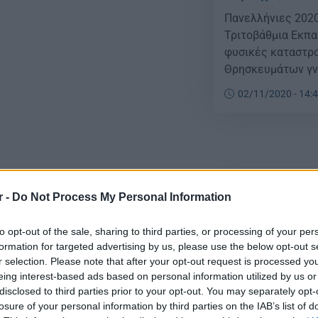
Πανελλήνιες 202
Τριτοβάθμια Εκπ
φυσικές καταστρο
Θρησκευμάτων γνω
ελέγχου και επιλ
02/11/2020 - 14:
υποψηφίων περιο
το σχολικό έτος 2
r -
Do Not Process My Personal Information
Πανελλήνιες 2
δοκιμίων υπο
to opt-out of the sale, sharing to third parties, or processing of your per
formation for targeted advertising by us, please use the below opt-out s
Πανελλήνιες 2020
r selection. Please note that after your opt-out request is processed y
δοκιμίων των υπο
eing interest-based ads based on personal information utilized by us or
Από το Υπουργείο
disclosed to third parties prior to your opt-out. You may separately opt-
σύμφωνα με την ι
losure of your personal information by third parties on the IAB’s list of
Β6/2009 Υπουργικ