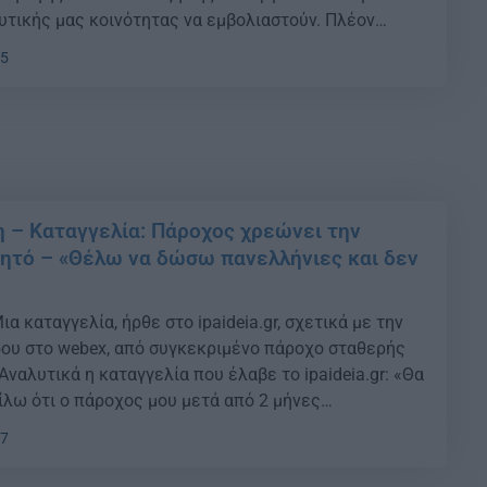
υτικής μας κοινότητας να εμβολιαστούν. Πλέον
 μαθητές μας άνω των 15 ετών, καθώς δόθηκε η
05
ιασμού και σε αυτούς», δηλώνει σε συνέντευξή […]
 – Καταγγελία: Πάροχος χρεώνει την
νητό – «Θέλω να δώσω πανελλήνιες και δεν
α καταγγελία, ήρθε στο ipaideia.gr, σχετικά με την
ου στο webex, από συγκεκριμένο πάροχο σταθερής
Αναλυτικά η καταγγελία που έλαβε το ipaideia.gr: «Θα
ίλω ότι o πάροχος μου μετά από 2 μήνες
ε την έναρξη των μαθημάτων 8 Ιανουαρίου,χρεώνει
37
ebex με την είσοδο από […]