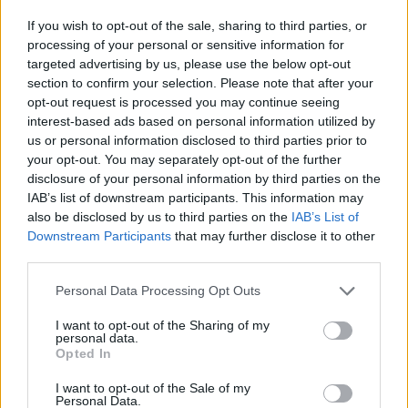
Τι απαντά ο κ. Καραμανλής
If you wish to opt-out of the sale, sharing to third parties, or
22/12/2021 - 09:36
processing of your personal or sensitive information for
targeted advertising by us, please use the below opt-out
section to confirm your selection. Please note that after your
opt-out request is processed you may continue seeing
Κορονοϊός – Αυστρία: Ο
interest-based ads based on personal information utilized by
υποχρεωτικός εμβολιασμός θα
us or personal information disclosed to third parties prior to
ισχύει από τα 14 έτη
your opt-out. You may separately opt-out of the further
11/12/2021 - 21:30
disclosure of your personal information by third parties on the
IAB’s list of downstream participants. This information may
also be disclosed by us to third parties on the
IAB’s List of
Downstream Participants
that may further disclose it to other
Πότε θα πληρώνουν πρόστιμο
third parties.
100 ευρώ οι ανεμβολίαστοι –
Κατασχέσεις και προσαυξήσεις
Please note that this website/app uses one or more Google
Personal Data Processing Opt Outs
services and may gather and store information including but
09/12/2021 - 11:15
not limited to your visit or usage behaviour. You may click to
I want to opt-out of the Sharing of my
personal data.
grant or deny consent to Google and its third-party tags to
Opted In
use your data for below specified purposes in below Google
Οικονόμου: Το πρόστιμο δεν είναι
consent section.
I want to opt-out of the Sale of my
αυτοσκοπός – Τι είπε για τα
Personal Data.