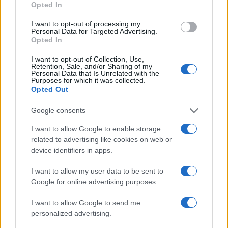
Opted In
καταστήματα
07/12/2021 - 18:20
I want to opt-out of processing my
Personal Data for Targeted Advertising.
Opted In
I want to opt-out of Collection, Use,
Κορονοϊός – Βατόπουλος: Για
Retention, Sale, and/or Sharing of my
ποιούς να γίνει υποχρεωτικός ο
Personal Data that Is Unrelated with the
Purposes for which it was collected.
εμβολιασμός
Opted Out
05/12/2021 - 12:03
Google consents
I want to allow Google to enable storage
Συνταγματικός ο υποχρεωτικός
related to advertising like cookies on web or
εμβολιασμός σύμφωνα με το ΣτΕ
device identifiers in apps.
03/12/2021 - 12:44
I want to allow my user data to be sent to
Google for online advertising purposes.
Κορονοϊός: «Να γίνει
I want to allow Google to send me
υποχρεωτικός ο εμβολιασμός για
personalized advertising.
όλους»