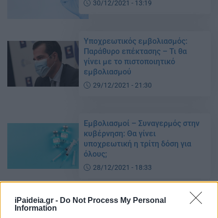
30/12/2021 - 13:19
Υποχρεωτικός εμβολιασμός:
Παράθυρο επέκτασης – Τι θα
γίνει με το πιστοποιητικό
εμβολιασμού
29/12/2021 - 21:30
Εμβολιασμοί – Συναγερμός στην
κυβέρνηση: Θα γίνει
υποχρεωτική η τρίτη δόση για
όλους;
28/12/2021 - 18:33
iPaideia.gr -
Do Not Process My Personal
Σχεδιάζεται υποχρεωτικός
Information
εμβολιασμός στους άνω των 50;