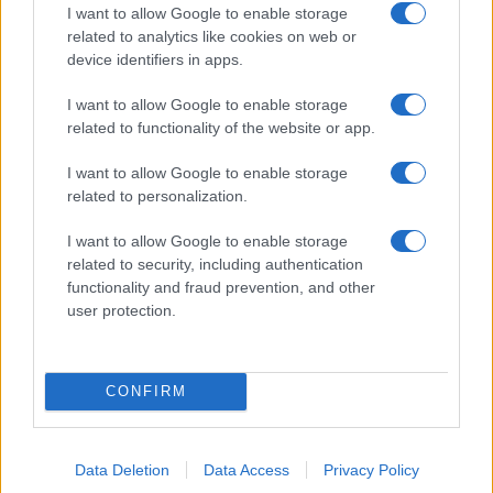
I want to allow Google to enable storage
03/12/2021 - 12:30
related to analytics like cookies on web or
device identifiers in apps.
Κορονοϊός: Συνεδριάζει σήμερα η
I want to allow Google to enable storage
επιτροπή – Τι θα γίνει με τρίτη
related to functionality of the website or app.
δόση και υποχρεωτικότητα
I want to allow Google to enable storage
03/12/2021 - 10:29
related to personalization.
I want to allow Google to enable storage
related to security, including authentication
Κλείσιμο σχολείων – Πλεύρης: Τι
functionality and fraud prevention, and other
απαντά στο ενδεχόμενο νέου
user protection.
λουκέτου
03/12/2021 - 09:31
CONFIRM
Κορονοϊός – Εμβολιασμοί
παιδιών: Πήρε πράσινο φως από
Data Deletion
Data Access
Privacy Policy
την επιτροπή ο εμβολισμός 5-11