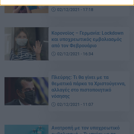
ετών
02/12/2021 - 17:18
Κορονοϊος – Γερμανία: Lockdown
και υποχρεωτικός εμβολιασμός
από τον Φεβρουάριο
02/12/2021 - 16:34
Πλεύρης: Τι θα γίνει με τα
θεματικά πάρκα τα Χριστούγεννα,
αλλαγές στο πιστοποιητικό
νόσησης
02/12/2021 - 11:07
Ανατροπή με τον υποχρεωτικό