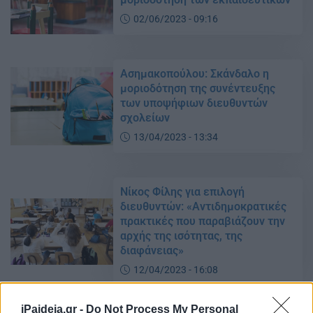
02/06/2023 - 09:16
Ασημακοπούλου: Σκάνδαλο η
μοριοδότηση της συνέντευξης
των υποψήφιων διευθυντών
σχολείων
13/04/2023 - 13:34
Νίκος Φίλης για επιλογή
διευθυντών: «Αντιδημοκρατικές
πρακτικές που παραβιάζουν την
αρχής της ισότητας, της
διαφάνειας»
12/04/2023 - 16:08
iPaideia.gr -
Do Not Process My Personal