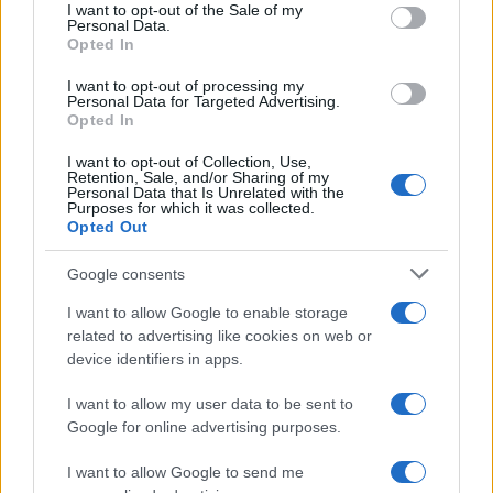
consent section.
I want to opt-out of the Sale of my
ειπώθηκε για ενστάσεις και
Personal Data.
οριστικούς πίνακες
Opted In
29/08/2022 - 11:31
I want to opt-out of processing my
Personal Data for Targeted Advertising.
Opted In
Κεφαλίδου για διευθυντές
I want to opt-out of Collection, Use,
εκπαίδευσης: Παραλήφθηκαν
Retention, Sale, and/or Sharing of my
Personal Data that Is Unrelated with the
εμφανώς μετρήσιμες μονάδες
Purposes for which it was collected.
Opted Out
14/03/2022 - 21:01
Google consents
I want to allow Google to enable storage
Σχολεία: Μπέρδεμα με τα διπλά
related to advertising like cookies on web or
μόρια για εκπαιδευτικούς – Η
device identifiers in apps.
ανακοίνωση της ΟΛΜΕ
11/03/2022 - 19:50
I want to allow my user data to be sent to
Google for online advertising purposes.
I want to allow Google to send me
Ειδική αγωγή – ΟΛΜΕ: Να αρθεί η