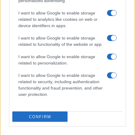
personalized advertising.
αδικία και η ανισοτιμία στα
σεμινάρια 400 ωρών
I want to allow Google to enable storage
08/03/2022 - 16:15
related to analytics like cookies on web or
device identifiers in apps.
I want to allow Google to enable storage
Έρχονται ΝΕΟΙ μόνιμοι διορισμοί
related to functionality of the website or app.
εκπαιδευτικών και αλλαγές στα
κριτήρια μοριοδότησης
I want to allow Google to enable storage
08/03/2022 - 08:49
related to personalization.
I want to allow Google to enable storage
related to security, including authentication
ΑΣΕΠ: Απάντηση σε εκπαιδευτικό
functionality and fraud prevention, and other
για τη μοριοδότηση
user protection.
μεταδιδακτορικού τίτλου
σπουδών
23/02/2022 - 14:41
CONFIRM