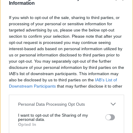
Information
Κεφαλίδου: «Αδικία σε βάρος
αποφοίτων Μουσικών Σπουδών»
If you wish to opt-out of the sale, sharing to third parties, or
11/04/2023 - 10:55
processing of your personal or sensitive information for
targeted advertising by us, please use the below opt-out
section to confirm your selection. Please note that after your
Φασφάλης: Αλαλούμ στις
opt-out request is processed you may continue seeing
μοριοδοτήσεις των υποψηφίων
interest-based ads based on personal information utilized by
Διευθυντών Σχολικών μονάδων!
us or personal information disclosed to third parties prior to
your opt-out. You may separately opt-out of the further
24/02/2023 - 20:36
disclosure of your personal information by third parties on the
IAB’s list of downstream participants. This information may
also be disclosed by us to third parties on the
IAB’s List of
Downstream Participants
Επιλογές Διευθυντών: Πότε
that may further disclose it to other
third parties.
ανακοινώνονται οι πίνακες με την
μοριοδότηση
Please note that this website/app uses one or more Google
Personal Data Processing Opt Outs
31/01/2023 - 13:04
services and may gather and store information including but
not limited to your visit or usage behaviour. You may click to
I want to opt-out of the Sharing of my
personal data.
grant or deny consent to Google and its third-party tags to
Opted In
use your data for below specified purposes in below Google
Συνάντηση ΣΑΚΕΑ-ΑΣΕΠ: Τι