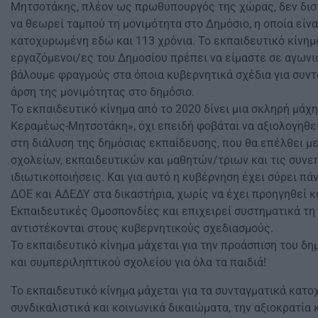
Μητσοτάκης, πλέον ως πρωθυπουργός της χώρας, δεν διστ
να θεωρεί ταμπού τη μονιμότητα στο Δημόσιο, η οποία είν
κατοχυρωμένη εδώ και 113 χρόνια. Το εκπαιδευτικό κίνημα
εργαζόμενοι/ες του Δημοσίου πρέπει να είμαστε σε αγωνι
βάλουμε φραγμούς στα όποια κυβερνητικά σχέδια για συν
άρση της μονιμότητας στο δημόσιο.
Το εκπαιδευτικό κίνημα από το 2020 δίνει μια σκληρή μάχ
Κεραμέως-Μητσοτάκη», όχι επειδή φοβάται να αξιολογηθεί,
στη διάλυση της δημόσιας εκπαίδευσης, που θα επέλθει μ
σχολείων, εκπαιδευτικών και μαθητών/τριων και τις συν
ιδιωτικοποιήσεις. Και για αυτό η κυβέρνηση έχει σύρει π
ΔΟΕ και ΑΔΕΔΥ στα δικαστήρια, χωρίς να έχει προηγηθεί κ
Εκπαιδευτικές Ομοσπονδίες και επιχειρεί συστηματικά τη
αντιστέκονται στους κυβερνητικούς σχεδιασμούς.
Το εκπαιδευτικό κίνημα μάχεται για την προάσπιση του δη
και συμπεριληπτικού σχολείου για όλα τα παιδιά!
Το εκπαιδευτικό κίνημα μάχεται για τα συνταγματικά κατ
συνδικαλιστικά και κοινωνικά δικαιώματα, την αξιοκρατία κ