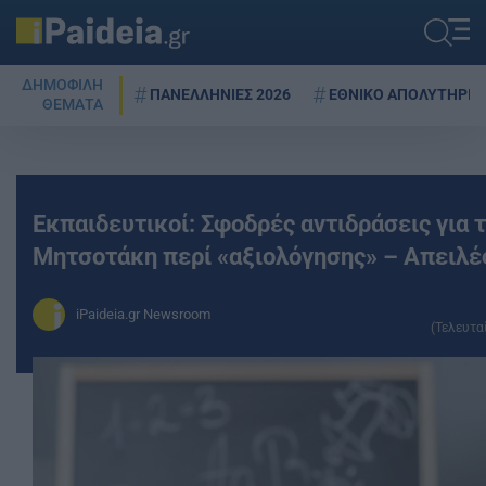
ΔΗΜΟΦΙΛΗ
ΠΑΝΕΛΛΗΝΙΕΣ 2026
ΕΘΝΙΚΟ ΑΠΟΛΥΤΗΡΙΟ
ΘΕΜΑΤΑ
Εκπαιδευτικοί: Σφοδρές αντιδράσεις για 
Μητσοτάκη περί «αξιολόγησης» – Απειλές
iPaideia.gr Newsroom
(Τελευτα