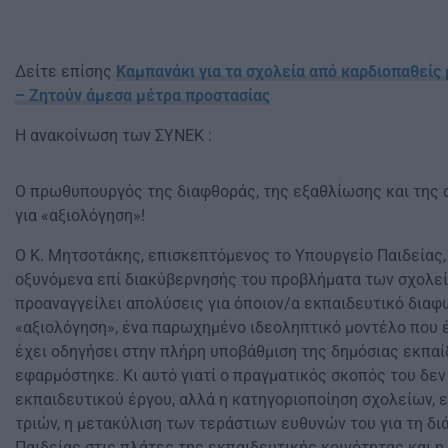
Δείτε επίσης
Καμπανάκι για τα σχολεία από καρδιοπαθείς
– Ζητούν άμεσα μέτρα προστασίας
H ανακοίνωση των ΣΥΝΕΚ :
Ο πρωθυπουργός της διαφθοράς, της εξαθλίωσης και της α
για «αξιολόγηση»!
Ο Κ. Μητσοτάκης, επισκεπτόμενος το Υπουργείο Παιδείας, 
οξυνόμενα επί διακύβερνησής του προβλήματα των σχολείω
προαναγγείλει απολύσεις για όποιον/α εκπαιδευτικό διαφω
«αξιολόγηση», ένα παρωχημένο ιδεοληπτικό μοντέλο που έ
έχει οδηγήσει στην πλήρη υποβάθμιση της δημόσιας εκπα
εφαρμόστηκε. Κι αυτό γιατί ο πραγματικός σκοπός του δεν 
εκπαιδευτικού έργου, αλλά η κατηγοριοποίηση σχολείων, 
τριών, η μετακύλιση των τεράστιων ευθυνών του για τη δι
Παιδείας στις πλάτες της εκπαιδευτικής κοινότητας και 