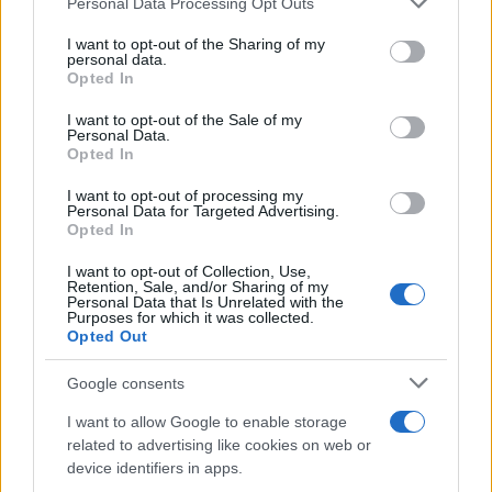
Personal Data Processing Opt Outs
services and may gather and store information including but
not limited to your visit or usage behaviour. You may click to
I want to opt-out of the Sharing of my
personal data.
grant or deny consent to Google and its third-party tags to
Opted In
use your data for below specified purposes in below Google
consent section.
I want to opt-out of the Sale of my
Personal Data.
Opted In
I want to opt-out of processing my
Personal Data for Targeted Advertising.
Opted In
I want to opt-out of Collection, Use,
Retention, Sale, and/or Sharing of my
Personal Data that Is Unrelated with the
Purposes for which it was collected.
Opted Out
Google consents
Ακολουθείστε το iPaideia.gr στο Go
I want to allow Google to enable storage
Ειδήσεις
Tελευταίες
για την Παιδεία και την εργασ
related to advertising like cookies on web or
device identifiers in apps.