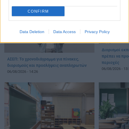
CONFIRM
Data Deletion
Data Access
Privacy Policy
Διορισμοί εκπ
πρέπει να προ
ΑΣΕΠ: Το χρονοδιάγραμμα για πίνακες,
περιοχές
διορισμούς και προσλήψεις αναπληρωτών
06/08/2026 - 13:
06/08/2026 - 14:26