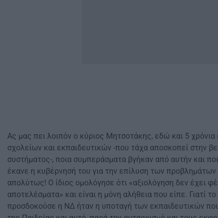
Ας μας πει λοιπόν ο κύριος Μητσοτάκης, εδώ και 5 χρόνια
σχολείων και εκπαιδευτικών -που τάχα αποσκοπεί στην β
συστήματος-, ποια συμπεράσματα βγήκαν από αυτήν και ποι
έκανε η κυβέρνησή του για την επίλυση των προβλημάτων
απολύτως! Ο ίδιος ομολόγησε ότι «αξιολόγηση δεν έχει φ
αποτελέσματα» και είναι η μόνη αλήθεια που είπε. Γιατί τ
προσδοκούσε η ΝΔ ήταν η υποταγή των εκπαιδευτικών που
της Παιδείας και αυτό, παρά τον αυταρχισμό και τους εκφο