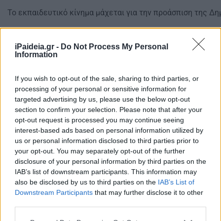
Το εκπαιδευτικό κίνημα μάχεται για την προάσπιση της Δη
Θα συνεχίσουμε τον αγώνα μας για την ανατροπή των νόμω
ανατροπή κάθε νεοφιλελεύθερης και αυταρχικής πολιτική
iPaideia.gr -
Do Not Process My Personal
Information
την εφαρμόζει!
Απέναντι στην ακραία επίθεση από την Κυβέρνηση Μητσοτ
If you wish to opt-out of the sale, sharing to third parties, or
όλων των αγωνιστικών δυνάμεων του κλάδου και αξιοποί
processing of your personal or sensitive information for
διαθέτουμε, κινηματικών, νομικών και πολιτικών, για να σ
targeted advertising by us, please use the below opt-out
section to confirm your selection. Please note that after your
αντίστασή μας και να αναδείξουμε ότι ο αγώνας μας είναι
opt-out request is processed you may continue seeing
μαθητών/τριών και του δημόσιου σχολείου.
interest-based ads based on personal information utilized by
Απέναντι στην ολομέτωπη επίθεση στη Δημόσια Δωρεάν Πα
us or personal information disclosed to third parties prior to
αγαθό και κάθε κεκτημένο δικαίωμα οι ΣΥΝΕΚ θα είμαστε 
your opt-out. You may separately opt-out of the further
βασικό άξονα την ενότητα του Κλάδου και τους αγώνες τη
disclosure of your personal information by third parties on the
για την Παιδεία των αναγκών και των οραμάτων μας!
IAB’s list of downstream participants. This information may
also be disclosed by us to third parties on the
IAB’s List of
Δείτε επίσης
Έρχεται αξιολόγηση στο Δημόσιο από πολίτε
Downstream Participants
that may further disclose it to other
third parties.
Please note that this website/app uses one or more Google