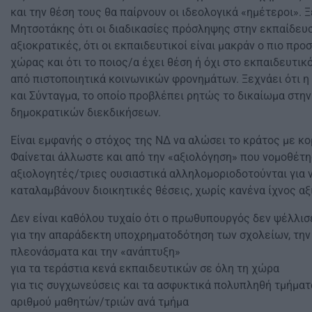
και την θέση τους θα παίρνουν οι ιδεολογικά «ημέτεροι». 
Μητσοτάκης ότι οι διαδικασίες πρόσληψης στην εκπαίδευ
αξιοκρατικές, ότι οι εκπαιδευτικοί είναι μακράν ο πιο πρ
χώρας και ότι το ποιος/α έχει θέση ή όχι στο εκπαιδευτικ
από πιστοποιητικά κοινωνικών φρονημάτων. Ξεχνάει ότι η
και Σύνταγμα, το οποίο προβλέπει ρητώς το δικαίωμα στη
δημοκρατικών διεκδικήσεων.
Είναι εμφανής ο στόχος της ΝΔ να αλώσει το κράτος με κομ
Φαίνεται άλλωστε και από την «αξιολόγηση» που νομοθέτησ
αξιολογητές/τριες ουσιαστικά αλληλομοριοδοτούνται για 
καταλαμβάνουν διοικητικές θέσεις, χωρίς κανένα ίχνος αξ
Δεν είναι καθόλου τυχαίο ότι ο πρωθυπουργός δεν ψέλλισ
για την απαράδεκτη υποχρηματοδότηση των σχολείων, την 
πλεονάσματα και την «ανάπτυξη»
για τα τεράστια κενά εκπαιδευτικών σε όλη τη χώρα
για τις συγχωνεύσεις και τα ασφυκτικά πολυπληθή τμήματ
αριθμού μαθητών/τριών ανά τμήμα