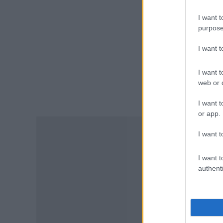
2027: Δείτε πότε αναμένονται
τα προσωρινά αποτελέσματα
I want t
για τα voucher
purpose
07.08.2026 - 13:52
I want 
ΕΙΔΗΣΕΙΣ
I want t
Ιός Δυτικού Νείλου: Στο
«κόκκινο» φέτος η Αττική –
web or d
Πώς μεταδίδεται, ποια είναι τα
συμπτώματα, ποια είναι τα
I want t
μέτρα προστασίας
or app.
07.08.2026 - 13:19
I want t
ΕΙΔΗΣΕΙΣ
I want t
Διαβατήρια: Ποιά είναι τα
authenti
ισχυρότερα και ποια τα
ασθενέστερα στον κόσμο το
2026
07.08.2026 - 12:42