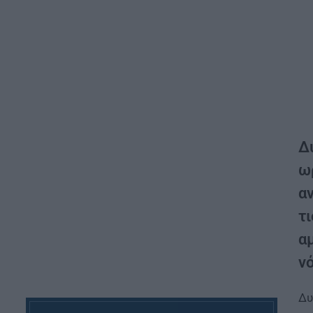
Δ
ω
α
τ
α
ν
Δυ