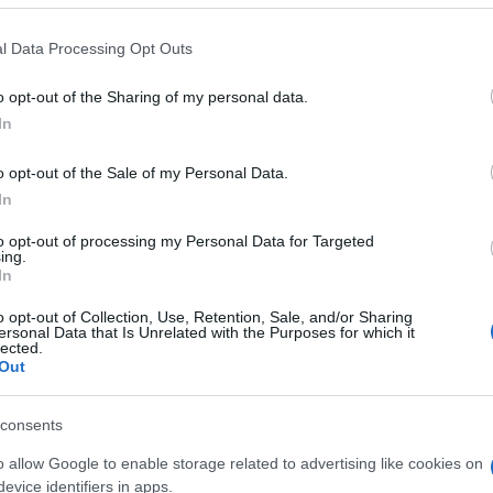
l Data Processing Opt Outs
ίτε επίσης
ΔΥΠΑ: Ξεκινούν οι αιτήσεις για επιπλέον 70
o opt-out of the Sharing of my personal data.
ις προωθούμενες αλλαγές, σύμφωνα με την Καθημερινή, 
In
τραήμερη 10ωρη απασχόληση σε ετήσια βάση αλλά και η 
ν καταβολή υπερωριών. Παράλληλα, προβλέπεται η ύπαρξ
o opt-out of the Sale of my Personal Data.
οβάλλεται από το κινητό τηλέφωνο, για τις συμβάσεις λ
In
 δυνατότητα κατάτμησης της ετήσιας άδειας.
to opt-out of processing my Personal Data for Targeted
ing.
αβάστε
ΑΣΕΠ: ΝΕΑ προκήρυξη για 450 θέσεις εργασίας
In
o opt-out of Collection, Use, Retention, Sale, and/or Sharing
ersonal Data that Is Unrelated with the Purposes for which it
lected.
Out
consents
o allow Google to enable storage related to advertising like cookies on
evice identifiers in apps.