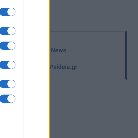
deia.gr στο Google News
iPaideia.gr
και την εργασία στο