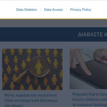
Data Deletion
Data Access
Privacy Policy
ΕΡΓΑΣΙΑ
ΥΠΕΡΩΡΙΕΣ
ΩΡΑΡΙΑ
ΩΡΑΡΙΟ
GS:
ΔΙΑΒΑΣΤΕ 
Ψηφιακή Κάρτα Εργα
Φύλο, καριέρα και οικογένεια:
ποιούς κλάδους επε
Πόσο αντικειμενικά βλέπουμε
το επόμενο διάστη
τον κόσμο;