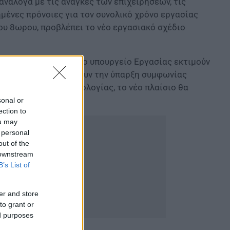
ανάλογα με τις ανάγκες των επιχειρήσεων, τις
μένες πρόνοιες για τον συνολικό χρόνο εργασίας
ου 8ωρου, προβλέπει το νέο εργασιακό σχέδιο
υ χρόνου
εργασίας
, στο υπουργείο Εργασίας εκτιμούν
εργασίας, προϋποθέτουν την ύπαρξη συμφωνίας
 τη χρήση της τεχνολογίας, το νέο πλαίσιο θα
sonal or
ection to
ou may
 personal
out of the
 downstream
B’s List of
er and store
to grant or
ed purposes