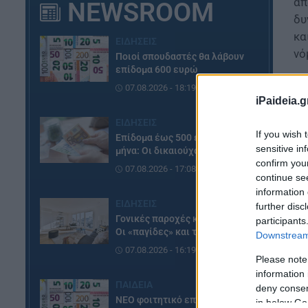
απ
NEWSROOM
δυ
κα
ΕΙΔΗΣΕΙΣ
νό
Ποιοί σπουδαστές θα λάβουν
επίδομα 600 ευρώ
Αν
07.08.2026 - 18:19
πω
iPaideia.g
με
ΕΙΔΗΣΕΙΣ
ελ
If you wish 
Επίδομα έως 500 ευρώ τον
sensitive in
μήνα: Οι δικαιούχοι
confirm you
07.08.2026 - 17:08
continue se
information 
ΕΙΔΗΣΕΙΣ
further disc
Γονικές παροχές και δωρεές:
participants
Οι «παγίδες» και τα λάθη
Downstream 
07.08.2026 - 16:19
Please note
information 
ΠΑΙΔΕΙΑ
deny consent
ΝΕΟ φοιτητικό επίδομα: Για
in below Go