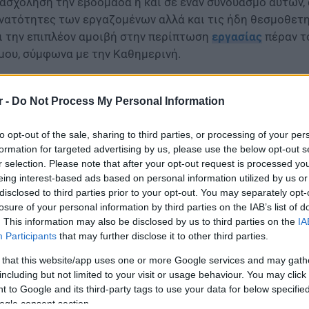
ασχόληση την εβδομάδα ή και σε έναν συνδυασμό αυτών, 
νατότητες των εργαζομένων αλλά και τις ήδη θεσμοθετη
ι την επιπλέον αμοιβή στην περίπτωση
εργασίας
πέραν τ
μου, σύμφωνα με την Καθημερινή.
 και στο κάδρο των αλλαγών βρίσκεται η διευθέτηση το
ς οι όποιες αυξομειώσεις στις ώρες ή και στις ημέρες 
r -
Do Not Process My Personal Information
ταξύ εργαζομένου και εργοδότη, ενώ επισημαίνουν πως με
έγχεται άμεσα, ώστε να τηρείται η νομιμότητα.
to opt-out of the sale, sharing to third parties, or processing of your per
formation for targeted advertising by us, please use the below opt-out s
r selection. Please note that after your opt-out request is processed y
eing interest-based ads based on personal information utilized by us or
disclosed to third parties prior to your opt-out. You may separately opt-
losure of your personal information by third parties on the IAB’s list of
. This information may also be disclosed by us to third parties on the
IA
Participants
that may further disclose it to other third parties.
 that this website/app uses one or more Google services and may gath
including but not limited to your visit or usage behaviour. You may click 
 to Google and its third-party tags to use your data for below specifi
ogle consent section.