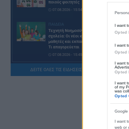
ποιούς φοιτητές
07.08.2026 - 15:54
Persona
Δε
ΠΑΙΔΕΙΑ
I want t
Στ
Τεχνητή Νοημοσύνη στα
Opted 
τε
σχολεία: Οι νέοι κανόνες για
μαθητές και εκπαιδευτικούς –
τη
I want t
Τι απαγορεύεται
υπ
Opted 
07.08.2026 - 15:45
τη
I want 
Advertis
Δι
ΕΙΔΗΣΕΙΣ
ΔΕΙΤΕ ΟΛΕΣ ΤΙΣ ΕΙΔΗΣΕΙΣ ΕΔΩ »
Opted 
Δεκαπενταύγουστος 2026:
Πώς αμείβονται όσοι
I want t
εργαστούν – Τι ισχύει για
of my P
was col
πενθήμερο, εξαήμερο και
Opted 
άδεια
07.08.2026 - 14:30
Google 
ΠΑΙΔΕΙΑ
I want t
Παιδικοί σταθμοί ΕΣΠΑ 2026 –
web or d