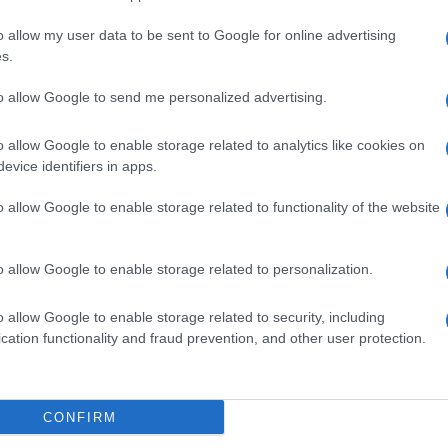
o allow my user data to be sent to Google for online advertising
s.
to allow Google to send me personalized advertising.
o allow Google to enable storage related to analytics like cookies on
Ακολουθείστε το iPai
evice identifiers in apps.
o allow Google to enable storage related to functionality of the website
Ειδήσεις
Tελευταίες
για την Παιδεία 
o allow Google to enable storage related to personalization.
o allow Google to enable storage related to security, including
cation functionality and fraud prevention, and other user protection.
CONFIRM
Στην Κατηγορία:
ΕΙΔΗΣΕΙΣ