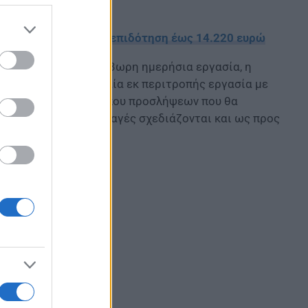
0 θέσεις εργασίας με επιδότηση έως 14.220 ευρώ
περιλαμβάνονται η 13ωρη ημερήσια εργασία, η
τριήμερη εβδομαδιαία εκ περιτροπής εργασία με
η ενός ενιαίου εντύπου προσλήψεων που θα
ίγων ημερών, ενώ αλλαγές σχεδιάζονται και ως προς