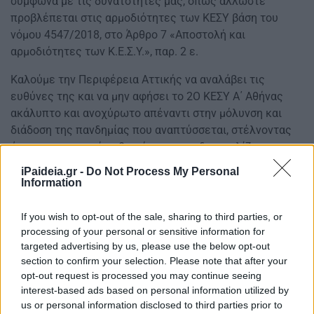
σύμφωνα με τις δυνατότητες μας, όπως άλλωστε
προβλέπεται στις αρμοδιότητες των ΚΕΣΥ βάση του
νόμου 4547/2018, στο Άρθρο 7 «Αποστολή και
αρμοδιότητες των Κ.Ε.Σ.Υ.», παρ. 2 ε.
Καλούμε την Περιφέρεια Αττικής να αναλάβει τις
ευθύνες της και να μην αφήσει το 2Ο ΚΕΣΥ Α΄ Αθήνας
ακάλυπτο και ανοχύρωτο απέναντι στην μόλυνση και
διάδοση της πανδημίας που αναπτύσσεται, στέλνοντας
άμεσα προσωπικό καθαριότητας και διασφαλίζοντας την
μόνιμη και σταθερή παρουσία του στην πολύπαθη
iPaideia.gr -
Do Not Process My Personal
υπηρεσία μας .
Information
If you wish to opt-out of the sale, sharing to third parties, or
processing of your personal or sensitive information for
targeted advertising by us, please use the below opt-out
section to confirm your selection. Please note that after your
opt-out request is processed you may continue seeing
interest-based ads based on personal information utilized by
us or personal information disclosed to third parties prior to