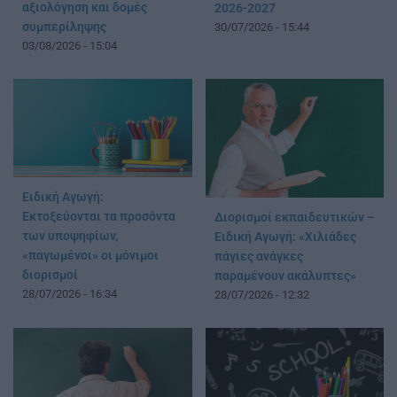
αξιολόγηση και δομές
2026-2027
συμπερίληψης
30/07/2026 - 15:44
03/08/2026 - 15:04
Ειδική Αγωγή:
Εκτοξεύονται τα προσόντα
Διορισμοί εκπαιδευτικών –
των υποψηφίων,
Ειδική Αγωγή: «Χιλιάδες
«παγωμένοι» οι μόνιμοι
πάγιες ανάγκες
διορισμοί
παραμένουν ακάλυπτες»
28/07/2026 - 16:34
28/07/2026 - 12:32