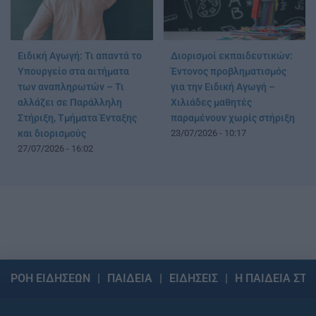
Ειδική Αγωγή: Τι απαντά το
Διορισμοί εκπαιδευτικών:
Υπουργείο στα αιτήματα
Έντονος προβληματισμός
των αναπληρωτών – Τι
για την Ειδική Αγωγή –
αλλάζει σε Παράλληλη
Χιλιάδες μαθητές
Στήριξη, Τμήματα Ένταξης
παραμένουν χωρίς στήριξη
και διορισμούς
23/07/2026 - 10:17
27/07/2026 - 16:02
ΡΟΗ ΕΙΔΗΣΕΩΝ
ΠΑΙΔΕΙΑ
ΕΙΔΗΣΕΙΣ
Η ΠΑΙΔΕΙΑ ΣΤΗ