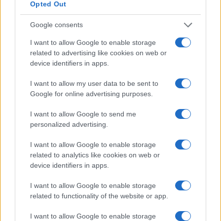
Opted Out
Εάν η Περιφέρεια Αττικής δεν μπορεί να ανταποκριθεί
σε αυτή την βασική προϋπόθεση, ώστε να συνεχιστεί
Google consents
απαρέγκλιτα το έργο μας ας το δηλώσει επίσημα και σε
I want to allow Google to enable storage
όλους τους τόνους δίνοντας πλέον την ευθύνη στο
related to advertising like cookies on web or
Υπουργείο Παιδείας το οποίο πρέπει να στείλει μόνιμο
device identifiers in apps.
και σε σταθερή βάση προσωπικό καθαριότητας για να
αντιμετωπιστεί αποτελεσματικά αυτή η πάγια
I want to allow my user data to be sent to
δυσλειτουργία του συστήματος των ”διαγωνισμών” της
Google for online advertising purposes.
μερικής απασχόλησης με σύντομη ημερομηνία λήξης.
I want to allow Google to send me
Γιατί η υγεία των γονέων, των μαθητών και των
personalized advertising.
εργαζομένων πρέπει να αντιμετωπίζεται με σοβαρότητα
I want to allow Google to enable storage
και ευθύνη.
related to analytics like cookies on web or
device identifiers in apps.
ΕΡΓΑΖΟΜΕΝΟΙ ΔΟΜΗΣ»
I want to allow Google to enable storage
related to functionality of the website or app.
I want to allow Google to enable storage