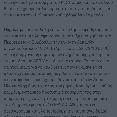
για την ομαλή λειτουργία του ΚΕΣΥ όπως και κάθε άλλου
δημόσιου χώρου πολύ περισσότερο την περίοδο που τα
κρούσματα covid-19 σπάνε κάθε βδομάδα νέο ρεκόρ.
Παράλληλα με έκπληξη και λύπη πληροφορηθήκαμε από
τον τύπο ότι η πλειοψηφούσα παράταξη εισηγήθηκε στο
Περιφερειακό Συμβούλιο την έγκριση δαπανών
συνολικού ποσού 19.740€ (Αρ. Πρωτ.: 662572/10-09-20)
για τη διοργάνωση σεμιναρίων ενημέρωσης για θέματα
του παιδιού με ΔΕΠ-Υ σε ιδιωτικό φορέα. Το ποσό αυτό
θα ήταν ικανό για να καλύψει τις πάγιες ανάγκες σε
υλικοτεχνικά μέσα, όπως μεγάλο φωτοτυπικό το οποίο
στην παρούσα φάση έχουμε δανειστεί από τον Δήμο
Ηλιούπολης έως το τέλος του μηνός Νοεμβρίου!! καθώς
και μόνιμο-σταθερό προσωπικό καθαριότητας στην
υπηρεσία μας. Δεν ζητήθηκε η συνδρομή επίσημα από
την Υπηρεσία μας ή το 1Ο ΚΕΣΥ Α’ Αθήνας, για να
οργανώσουμε και υλοποιήσουμε την παραπάνω δράση