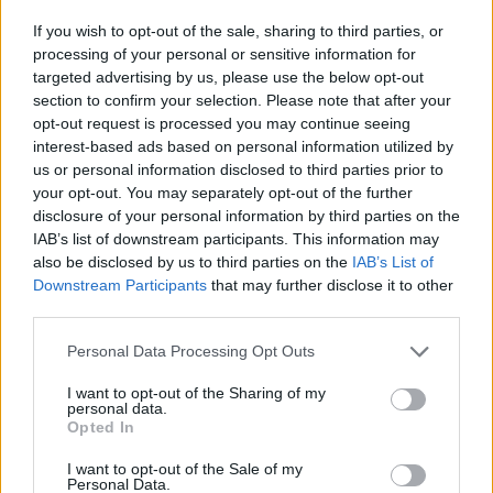
το υπουργείο παιδείας
If you wish to opt-out of the sale, sharing to third parties, or
09/04/2021 - 19:50
processing of your personal or sensitive information for
targeted advertising by us, please use the below opt-out
section to confirm your selection. Please note that after your
opt-out request is processed you may continue seeing
ΕΟΠΠΕΠ: Διαδικτυακή συνάντηση
interest-based ads based on personal information utilized by
με στελέχη των ΚΕΣΥ για τις
us or personal information disclosed to third parties prior to
ανάγκες του επαγγελματικού
your opt-out. You may separately opt-out of the further
προσανατολισμού
disclosure of your personal information by third parties on the
07/04/2021 - 22:15
IAB’s list of downstream participants. This information may
also be disclosed by us to third parties on the
IAB’s List of
Downstream Participants
that may further disclose it to other
third parties.
Πανελλήνιες 2021: ΝΕΕΣ
διευκρινίσεις για υποψήφιους
Please note that this website/app uses one or more Google
Personal Data Processing Opt Outs
services and may gather and store information including but
29/03/2021 - 16:24
not limited to your visit or usage behaviour. You may click to
I want to opt-out of the Sharing of my
personal data.
grant or deny consent to Google and its third-party tags to
Opted In
use your data for below specified purposes in below Google
Υπουργείο Παιδείας: Πρόσκληση
consent section.
I want to opt-out of the Sale of my
για μέλη στα Περιφερειακά
Personal Data.