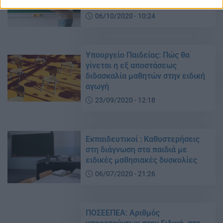
Ονόματα
06/10/2020 - 10:24
Υπουργείο Παιδείας: Πώς θα
γίνεται η εξ αποστάσεως
διδασκαλία μαθητών στην ειδική
αγωγή
23/09/2020 - 12:18
Εκπαιδευτικοί : Καθυστερήσεις
στη διάγνωση στα παιδιά με
ειδικές μαθησιακές δυσκολίες
06/07/2020 - 21:26
ΠΟΣΕΕΠΕΑ: Αριθμός