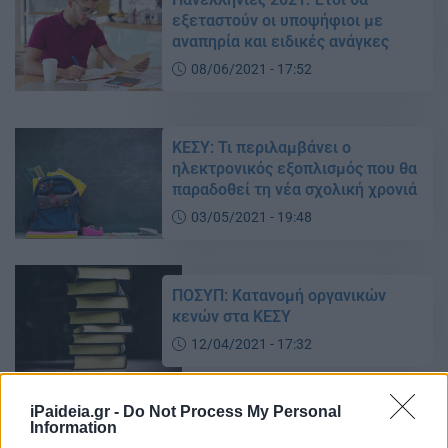
εξεταστούν οι υποψήφιοι με
αναπηρία και ειδικές ανάγκες
08/06/2021 - 17:52
ΚΕΣΥ: Τι περιλαμβάνει ο
ηλεκτρονικός εξοπλισμός που θα
παραδοθεί τη νέα σχολική χρονιά
03/05/2021 - 19:48
ΠΟΣΥΠ: Κατανομή οργανικών
κενών στα ΚΕΣΥ
12/04/2021 - 17:32
iPaideia.gr -
Do Not Process My Personal
Ψυχομετρικά εργαλεία ΚΕΣΥ –
Information
έρευνα: Έγκριση διεξαγωγής από