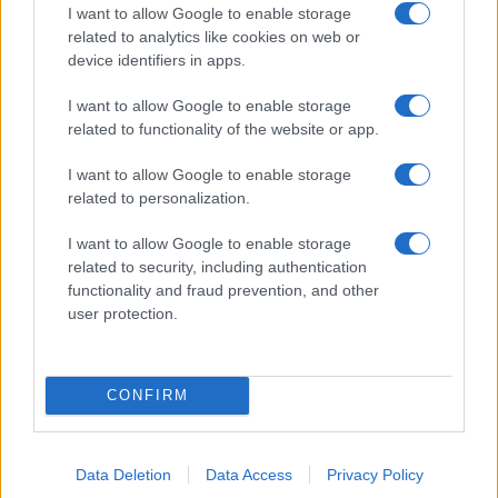
I want to allow Google to enable storage
related to analytics like cookies on web or
device identifiers in apps.
Υπουργείο Παιδείας: Οδηγίες
λειτουργίας των Κέντρων
I want to allow Google to enable storage
Εκπαιδευτικής και
related to functionality of the website or app.
Συμβουλευτικής Υποστήριξης
I want to allow Google to enable storage
22/11/2020 - 10:37
related to personalization.
I want to allow Google to enable storage
related to security, including authentication
Καταγγελία για την έλλειψη
functionality and fraud prevention, and other
μόνιμου προσωπικού
user protection.
καθαριότητας στο 2ο ΚΕΣΥ
Αθήνας
01/11/2020 - 15:37
CONFIRM
Προσλήψεις αναπληρωτών 2020
Data Deletion
Data Access
Privacy Policy
– Γ’ φάση: 6.465 αναπληρωτές –