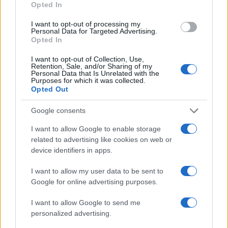
Opted In
Συμβούλια Επιλογής
20/12/2020 - 09:30
I want to opt-out of processing my
Personal Data for Targeted Advertising.
Opted In
I want to opt-out of Collection, Use,
ΚΕΣΥ Λήμνου: Χριστουγεννιάτικες
Retention, Sale, and/or Sharing of my
δραστηριότητες για μικρά παιδιά
Personal Data that Is Unrelated with the
Purposes for which it was collected.
10/12/2020 - 17:37
Opted Out
Google consents
ΚΕΣΥ Αχαΐας: Χριστουγεννιάτικες
I want to allow Google to enable storage
δραστηριότητες για παιδιά
related to advertising like cookies on web or
προσχολικής ηλικίας
device identifiers in apps.
06/12/2020 - 18:36
I want to allow my user data to be sent to
Google for online advertising purposes.
Πού αναμένονται ΝΕΕΣ
I want to allow Google to send me
προσλήψεις αναπληρωτών
personalized advertising.
27/11/2020 - 14:05