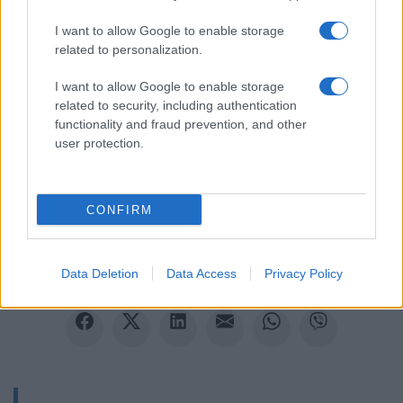
I want to allow Google to enable storage
related to personalization.
I want to allow Google to enable storage
related to security, including authentication
functionality and fraud prevention, and other
user protection.
Ακολουθείστε το iPaideia.gr στο Google News
Ειδήσεις
Tελευταίες
για την Παιδεία και την εργασία
CONFIRM
iPaideia.gr
στο
Data Deletion
Data Access
Privacy Policy