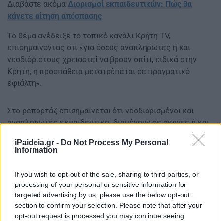
Διαβάστε ακόμα
Διορισμοί εκπαιδευτικών: Πώς θα
κάνετε αίτηση απόσπασης
Το θέμα ανέδειξε το τοπικό κανάλι Κρήτη TV,
επισημαίνοντας ότι «για όσους αναπληρωτές ή και
νεοδιόριστους χρειαστεί να βρουν σπίτι, ειδικά στην
Κρήτη, η προσπάθεια μετατρέπεται σε πραγματικό
εφιάλτη».
Στο ρεπορτάζ επισημαίνεται ότι νεοδιορισμένοι και
αναπληρωτές εκπαιδευτικοί διαμένουν σε σκηνές ή και
μέσα σε αυτοκίνητα, έως ότου ελευθερωθούν σπίτια
iPaideia.gr -
Do Not Process My Personal
που δίδονται για τουριστικά καταλύματα ενώ για να
Information
καλύψουν τα έξοδά τους κάνουν μεροκάματα ως
ντελίβερι.
If you wish to opt-out of the sale, sharing to third parties, or
processing of your personal or sensitive information for
targeted advertising by us, please use the below opt-out
section to confirm your selection. Please note that after your
opt-out request is processed you may continue seeing