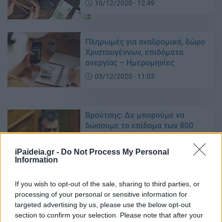
10/12/2020 - 12:49
Πληρωμές για αναδρομικά, δώρο
Χριστουγέννων, επιδόματα
ανεργίας – Ημερομηνίες
03/12/2020 - 11:03
Βρούτσης: Δε μπορούμε να
δώσουμε το επίδομα των 800
ευρώ το Δεκέμβρη
02/12/2020 - 16:59
iPaideia.gr -
Do Not Process My Personal
Information
If you wish to opt-out of the sale, sharing to third parties, or
Αποζημίωση ειδικού σκοπού:
processing of your personal or sensitive information for
Πληρωμές
targeted advertising by us, please use the below opt-out
02/12/2020 - 13:05
section to confirm your selection. Please note that after your