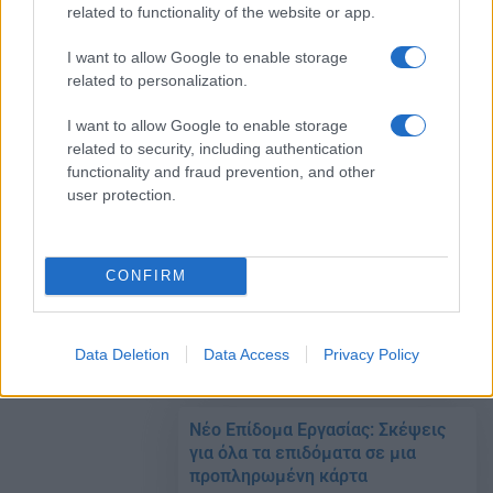
επιδόματα πληρώνονται αύριο –
related to functionality of the website or app.
Δικαιούχοι
I want to allow Google to enable storage
26/11/2020 - 19:28
related to personalization.
I want to allow Google to enable storage
related to security, including authentication
Επίδομα 800 ευρώ: Ποιοί θα
functionality and fraud prevention, and other
πληρωθούν πρώτοι
user protection.
26/11/2020 - 08:14
CONFIRM
Επίδομα 800 ευρώ: Πότε για πώς
θα γίνουν οι πληρωμές
25/11/2020 - 14:09
Data Deletion
Data Access
Privacy Policy
Νέο Επίδομα Εργασίας: Σκέψεις
για όλα τα επιδόματα σε μια
προπληρωμένη κάρτα