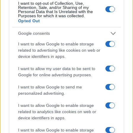
I want to opt-out of Collection, Use,
Retention, Sale, and/or Sharing of my
Έρχονται ΝΕΑ μέτρα στήριξης το
Personal Data that Is Unrelated with the
Purposes for which it was collected.
Δεκέμβριο: Επίδομα 800 ευρώ,
Opted Out
αναστολές, μείωση ενοικίων
29/11/2020 - 18:41
Google consents
I want to allow Google to enable storage
related to advertising like cookies on web or
Πληρωμές επιδόματα σήμερα:
device identifiers in apps.
Ποιοί πάνε ταμείο
I want to allow my user data to be sent to
27/11/2020 - 10:07
Google for online advertising purposes.
I want to allow Google to send me
Αποζημίωση ειδικού σκοπού:
personalized advertising.
Δείτε ποιοί πληρώνονται σήμερα
I want to allow Google to enable storage
27/11/2020 - 08:21
related to analytics like cookies on web or
device identifiers in apps.
Υπουργείο Εργασίας: Ποιά
I want to allow Google to enable storage