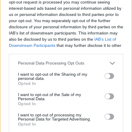
opt-out request is processed you may continue seeing
interest-based ads based on personal information utilized by
us or personal information disclosed to third parties prior to
Αποζημίωση ειδικού σκοπού: Νέα
your opt-out. You may separately opt-out of the further
πληρωμή – Ποιοί οι δικαιούχοι
disclosure of your personal information by third parties on the
01/12/2020 - 17:07
IAB’s list of downstream participants. This information may
also be disclosed by us to third parties on the
IAB’s List of
Downstream Participants
that may further disclose it to other
third parties.
Αποζημίωση ειδικού σκοπού: Τι
επίδομα θα λάβουν οι
Please note that this website/app uses one or more Google
Personal Data Processing Opt Outs
εργαζόμενοι για τον Δεκέμβριο
services and may gather and store information including but
not limited to your visit or usage behaviour. You may click to
I want to opt-out of the Sharing of my
30/11/2020 - 13:27
personal data.
grant or deny consent to Google and its third-party tags to
Opted In
use your data for below specified purposes in below Google
consent section.
I want to opt-out of the Sale of my
Ανδρέας Ξανθός: «Παράταση
Personal Data.
Opted In
λοκντάουν, με μέτρα στήριξης
της πραγματικής οικονομίας»
I want to opt-out of processing my
Personal Data for Targeted Advertising.
29/11/2020 - 22:58
Opted In