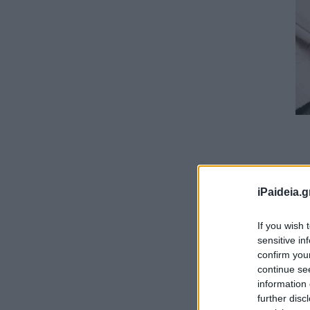
iPaideia.g
If you wish 
sensitive in
confirm you
continue se
information 
further disc