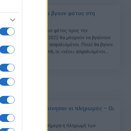
ιοί ασφαλισμένοι θα βγουν φέτος στη
τα 62
οί ασφαλισμένοι οδεύουν φέτος προς την
αθώς, μετά την 01/01/2022 θα μπορούν να βγαίνουν
αξη μόνο οι «παλαιοί» ασφαλισμένοι. Ποιοί θα βγουν
 αναφέρει το Newsbomb, οι «νέοι» ασφαλισμένοι
 με πλήρη σύνταξη λόγω γήρατος στην ηλικία
06
ο χρόνο ασφάλισης τα 15 έτη ή στην ηλικία των 62 με
τεμβρίου 2021: Ξεκίνησαν οι πληρωμές – Οι
ια ΟΛΑ τα ταμεία
βρίου 2021: Ξεκινάει σήμερα η πληρωμή των