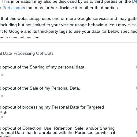
. This information may also be disclosed by us to third parties on the
IA
03/09/2021 - 16:
σύγκλισης όλων τ
Participants
that may further disclose it to other third parties.
γενικό […]
 that this website/app uses one or more Google services and may gath
including but not limited to your visit or usage behaviour. You may click 
 to Google and its third-party tags to use your data for below specifi
ogle consent section.
Συντάξεις: «Τ
l Data Processing Opt Outs
Πόσες οι εκκρ
o opt-out of the Sharing of my personal data.
Συντάξεις: Η ανη
In
συνταξιοδότησης 
ασφαλισμένοι να έ
o opt-out of the Sale of my Personal Data.
εκκρεμείς αιτήσε
In
«αδειάζει» από υ
02/09/2021 - 09:
συνταξιοδοτήσεων
to opt-out of processing my Personal Data for Targeted
ing.
αιτήσεις που βρίσ
In
o opt-out of Collection, Use, Retention, Sale, and/or Sharing
ersonal Data that Is Unrelated with the Purposes for which it
lected.