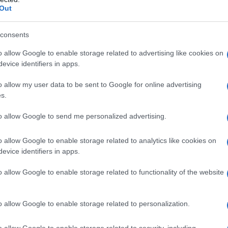
Out
Συντάξεις: Πο
σύνταξη πριν 
consents
Συντάξεις: Αρκετ
o allow Google to enable storage related to advertising like cookies on
evice identifiers in apps.
συνταξιοδότηση κ
νωρίτερα στη σύντ
o allow my user data to be sent to Google for online advertising
στη σύνταξη Όπως
s.
μπορούν να βγουν
01/09/2021 - 10:
των 67 με ελάχιστ
to allow Google to send me personalized advertising.
40 έτη […]
o allow Google to enable storage related to analytics like cookies on
evice identifiers in apps.
o allow Google to enable storage related to functionality of the website
Συντάξεις Σεπ
ημερομηνίες γ
o allow Google to enable storage related to personalization.
Συντάξεις Σεπτεμ
o allow Google to enable storage related to security, including