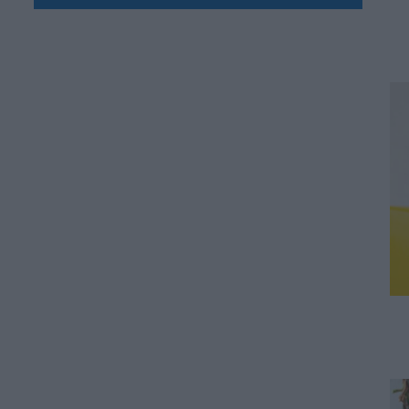
ΕΙΔΗΣΕΙΣ
Ποιοί σπουδαστές θα λάβουν
επίδομα 600 ευρώ
07.08.2026 - 18:19
ΕΙΔΗΣΕΙΣ
Επίδομα έως 500 ευρώ τον
μήνα: Οι δικαιούχοι
07.08.2026 - 17:08
ΕΙΔΗΣΕΙΣ
Γονικές παροχές και δωρεές:
Οι «παγίδες» και τα λάθη
07.08.2026 - 16:19
ΠΑΙΔΕΙΑ
ΝΕΟ φοιτητικό επίδομα: Για
ποιούς φοιτητές
07.08.2026 - 15:54