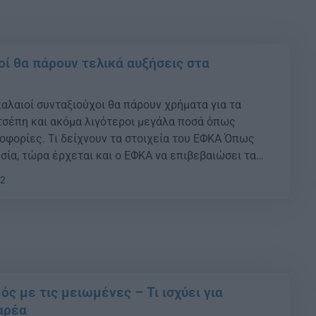
οί θα πάρουν τελικά αυξήσεις στα
παλαιοί συνταξιούχοι θα πάρουν χρήματα για τα
τσέπη και ακόμα λιγότεροι μεγάλα ποσά όπως
οφορίες. Τι δείχνουν τα στοιχεία του ΕΦΚΑ Όπως
σία, τώρα έρχεται και ο ΕΦΚΑ να επιβεβαιώσει τα
. Σύμφωνα με την πρόσφατη επεξεργασία των
22
 στους 100 παλαιούς δικαιούχους […]
ός με τις μειωμένες – Τι ισχύει για
αρέα