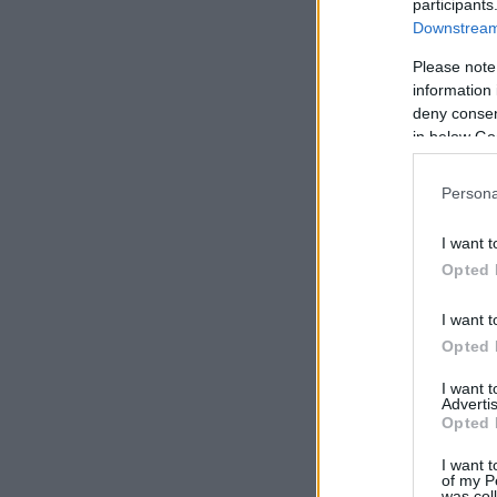
participants
Downstream 
Please note
information 
deny consent
in below Go
Persona
I want t
Opted 
I want t
Opted 
I want 
Advertis
Opted 
I want t
of my P
was col