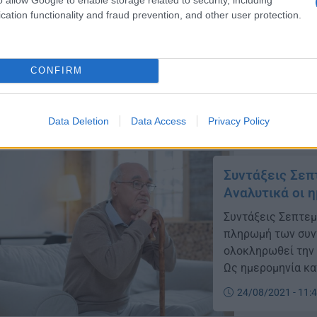
συντάξεων του Σε
cation functionality and fraud prevention, and other user protection.
την Τρίτη 31 Αυγ
καταβολής των μη
τους μισθωτούς η
25/08/2021 - 11:
CONFIRM
μήνα. β) Για τους
Data Deletion
Data Access
Privacy Policy
Συντάξεις Σεπ
Αναλυτικά οι 
Συντάξεις Σεπτεμ
πληρωμή των συντ
ολοκληρωθεί την 
Ως ημερομηνία κ
ορίζεται: α) Για 
24/08/2021 - 11:
προηγούμενου μήνα