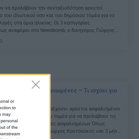
υν να προλάβουν την συνταξιοδότηση αρκετοί
 του ιδιωτικού όσο και του δημόσιου τομέα για να
αγές στα όρια ηλικίας. Οι 3 κατηγορίες
ως αναφέρει στο Newsbomb, ο δικηγόρος Γιώργος
 μήνες περίπου είναι γεγονός ότι ολοκληρώνεται η
02
δος σύγκλισης όλων των ειδικών ορίων ηλικίας
στον […]
μπανάκι» για τις μειωμένες – Τι ισχύει για
αρέα
sonal or
ection to
την συνταξιοδότηση «τρέχουν» αρκετοί ασφαλισμένοι
ou may
ύ όσο και του δημόσιου τομέα για να προλάβουν τις
 personal
 ηλικίας. Οι 3 κατηγορίες ασφαλισμένων Όπως
out of the
sbomb, ο δικηγόρος Γιώργος Κουτσούκος «σε 3 μήνες
 downstream
γονός ότι ολοκληρώνεται η μεταβατική περίοδος