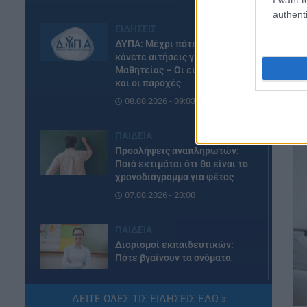
authenti
ΕΙΔΗΣΕΙΣ
ΔΥΠΑ: Μέχρι πότε μπορείτε να
κάνετε αιτήσεις για τις ΠΕΠΑΣ
Μαθητείας – Οι ειδικότητες
και οι παροχές
08.08.2026 - 09:03
ΠΑΙΔΕΙΑ
Προσλήψεις αναπληρωτών:
Ποιό εκτιμάται ότι θα είναι το
χρονοδιάγραμμα για φέτος
07.08.2026 - 20:00
ΠΑΙΔΕΙΑ
Διορισμοί εκπαιδευτικών:
Πότε βγαίνουν τα ονόματα
07.08.2026 - 19:21
ΔΕΙΤΕ ΟΛΕΣ ΤΙΣ ΕΙΔΗΣΕΙΣ ΕΔΩ »