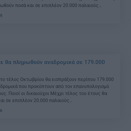
τωθούν ποσά και σε επιπλέον 20.000 παλαιούς
δικότερα, στόχος του ΕΦΚΑ είναι μέχρι το τέλος
09
υν καταβληθεί αναδρομικά και αυξήσεις σε 150.000
ούχους […]
τε θα πληρωθούν αναδρομικά σε 179.000
 το τέλος Οκτωβρίου θα εισπράξουν περίπου 179.000
αδρομικά που προκύπτουν από τον επανυπολογισμό
υς. Ποιοί οι δικαιούχοι Μέχρι τέλος του έτους θα
αι σε επιπλέον 20.000 παλαιούς
δικότερα, στόχος του ΕΦΚΑ είναι μέχρι το τέλος
46
υν καταβληθεί αναδρομικά και αυξήσεις σε 150.000
ούχους και […]