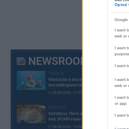
Opted 
Google 
I want t
web or d
I want t
purpose
NEWSROOM
I want 
ΠΑΙΔΕΙΑ
I want t
Ποιά είναι η νέα σχολική αργία
που καθιερώνεται
web or d
08.08.2026 - 11:01
I want t
or app.
ΕΙΔΗΣΕΙΣ
Συντάξεις: Ποιοί κερδίζουν
I want t
έως 20.000 ευρώ
08.08.2026 - 10:00
I want t