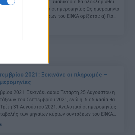
πτεμβρίου 2021, ενώ η διαδικασία θα ολοκληρωθεί
ούστου 2021. Αναλυτικά οι ημερομηνίες Ως ημερομηνία
ναίων κύριων συντάξεων του ΕΦΚΑ ορίζεται: α) Για
 προτελευταία εργάσιμη ημέρα του προηγούμενου
30
 μη μισθωτούς η τέταρτη τελευταία εργάσιμη […]
τεμβρίου 2021: Ξεκινάνε οι πληρωμές –
ημερομηνίες
βρίου 2021: Ξεκινάει αύριο Τετάρτη 25 Αυγούστου η
άξεων του Σεπτεμβρίου 2021, ενώ η διαδικασία θα
Τρίτη 31 Αυγούστου 2021. Αναλυτικά οι ημερομηνίες
αταβολής των μηναίων κύριων συντάξεων του ΕΦΚΑ
τους μισθωτούς η προτελευταία εργάσιμη ημέρα του
46
. β) Για τους μη μισθωτούς η […]