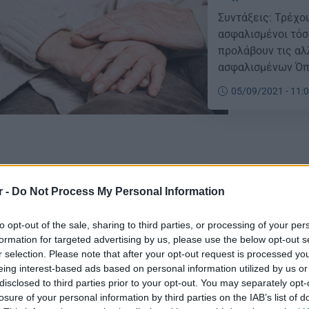
Συντάξεις: Τρέχο
ασφαλισμένοι τόσο
προλάβουν τις αλλ
ασφαλισμένων Όπ
Κουτσούκος «σε 3
05/09/2021 - 11:
μεταβατική περίο
συνταξιοδότησης 
r -
Do Not Process My Personal Information
Συντάξεις: «Κα
Δημόσιο και Β
to opt-out of the sale, sharing to third parties, or processing of your per
formation for targeted advertising by us, please use the below opt-out s
Συντάξεις: Προς 
r selection. Please note that after your opt-out request is processed y
τόσο του ιδιωτικο
eing interest-based ads based on personal information utilized by us or
αλλαγές στα όρια
disclosed to third parties prior to your opt-out. You may separately opt-
αναφέρει στο New
losure of your personal information by third parties on the IAB’s list of
περίπου είναι γε