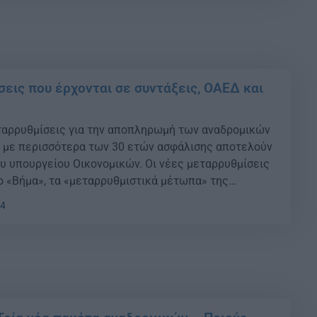
σεις που έρχονται σε συντάξεις, ΟΑΕΔ και
ταρρυθμίσεις για την αποπληρωμή των αναδρομικών
 με περισσότερα των 30 ετών ασφάλισης αποτελούν
υ υπουργείου Οικονομικών. Οι νέες μεταρρυθμίσεις
 «Βήμα», τα «μεταρρυθμιστικά μέτωπα» της
τομέα της εργασίας και της κοινωνικής ασφάλισης
04
κλήρωση της ψήφισης του ασφαλιστικού νομοσχεδίου
σε κεφαλαιοποιητικό του […]