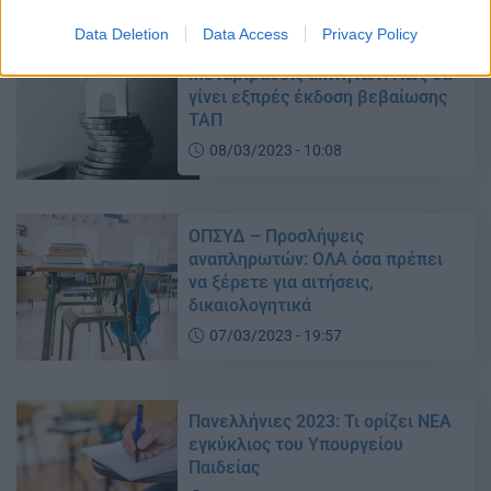
Data Deletion
Data Access
Privacy Policy
Μεταβιβάσεις ακινήτων: Πώς θα
γίνει εξπρές έκδοση βεβαίωσης
ΤΑΠ
08/03/2023 - 10:08
ΟΠΣΥΔ – Προσλήψεις
αναπληρωτών: ΟΛΑ όσα πρέπει
να ξέρετε για αιτήσεις,
δικαιολογητικά
07/03/2023 - 19:57
Πανελλήνιες 2023: Τι ορίζει ΝΕΑ
εγκύκλιος του Υπουργείου
Παιδείας