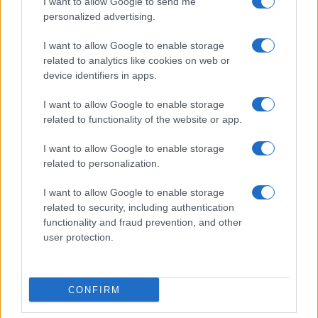
I want to allow Google to send me
personalized advertising.
I want to allow Google to enable storage
Αναπληρωτές: Η διαδικασία για
related to analytics like cookies on web or
τα δικαιολογητικά στο ΟΠΣΥΔ
device identifiers in apps.
11/03/2023 - 12:00
I want to allow Google to enable storage
related to functionality of the website or app.
Ηλεκτρονικός Φάκελος Ακινήτου:
I want to allow Google to enable storage
Τα 11 δικαιολογητικά για
related to personalization.
μεταβίβαση
10/03/2023 - 18:07
I want to allow Google to enable storage
related to security, including authentication
functionality and fraud prevention, and other
user protection.
ΟΠΣΥΔ – Προσλήψεις
αναπληρωτών: Ξεκίνησε η
υποβολή δικαιολογητικών – Τι
πρέπει να προσέξετε
CONFIRM
08/03/2023 - 13:40