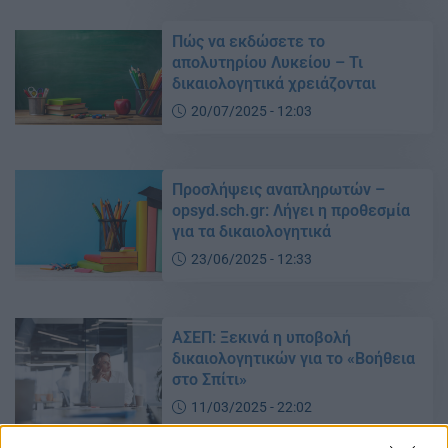
Πώς να εκδώσετε το
απολυτηρίου Λυκείου – Τι
δικαιολογητικά χρειάζονται
20/07/2025 - 12:03
Προσλήψεις αναπληρωτών –
opsyd.sch.gr: Λήγει η προθεσμία
για τα δικαιολογητικά
23/06/2025 - 12:33
ΑΣΕΠ: Ξεκινά η υποβολή
δικαιολογητικών για το «Βοήθεια
στο Σπίτι»
11/03/2025 - 22:02