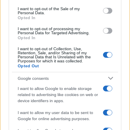
use your data for below specified purposes in below Google
consent section.
I want to opt-out of the Sale of my
Personal Data.
Πανελλήνιες 2024: Υποβολή
Opted In
δικαιολογητικών από τους
πληγέντες του δυστυχήματος στα
I want to opt-out of processing my
Personal Data for Targeted Advertising.
Τέμπη – Πότε ξεκινά
Opted In
15/05/2024 - 09:55
I want to opt-out of Collection, Use,
Retention, Sale, and/or Sharing of my
Personal Data that Is Unrelated with the
Purposes for which it was collected.
Διορισμοί εκπαιδευτικών:
Opted Out
ΟΔΗΓΟΣ με τα δικαιολογητικά
νεοδιόριστων εκπαιδευτικών
Google consents
03/08/2023 - 06:01
I want to allow Google to enable storage
related to advertising like cookies on web or
device identifiers in apps.
Επείγουσα ανακοίνωση ΑΣΕΠ:
I want to allow my user data to be sent to
Ποιοί πρέπει να καταθέσουν εκ
Google for online advertising purposes.
νέου δικαιολογητικά
17/07/2023 - 11:14