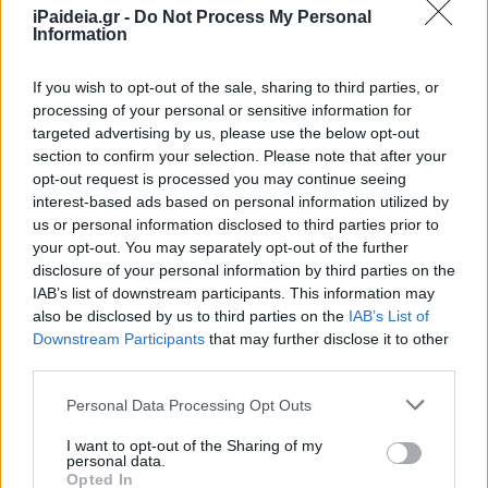
iPaideia.gr -
Do Not Process My Personal
Information
ΑΣΕΠ: Δικαιολογητικά για τις
1.113 μόνιμες θέσεις εργασίας
If you wish to opt-out of the sale, sharing to third parties, or
13/02/2025 - 10:44
processing of your personal or sensitive information for
targeted advertising by us, please use the below opt-out
section to confirm your selection. Please note that after your
Πανελλήνιες 2025 –
opt-out request is processed you may continue seeing
Στρατιωτικές σχολές: Προθεσμία
interest-based ads based on personal information utilized by
για τα δικαιολογητικά στις
us or personal information disclosed to third parties prior to
προκαταρκτικές εξετάσεις
your opt-out. You may separately opt-out of the further
disclosure of your personal information by third parties on the
17/01/2025 - 11:56
IAB’s list of downstream participants. This information may
also be disclosed by us to third parties on the
IAB’s List of
Downstream Participants
that may further disclose it to other
third parties.
Πανελλήνιες 2025 –
Στρατιωτικές σχολές: Πότε
Please note that this website/app uses one or more Google
Personal Data Processing Opt Outs
ξεκινούν οι αιτήσεις –
services and may gather and store information including but
Δικαιολογητικά και ΠΚΕ
not limited to your visit or usage behaviour. You may click to
I want to opt-out of the Sharing of my
personal data.
15/01/2025 - 14:53
grant or deny consent to Google and its third-party tags to
Opted In