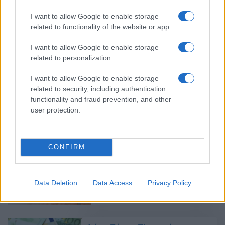
I want to allow Google to enable storage
Oι ημερομηνίες πληρωμής για τις
related to functionality of the website or app.
συντάξεις Αυγούστου 2024
I want to allow Google to enable storage
22/07/2024 - 18:07
related to personalization.
I want to allow Google to enable storage
related to security, including authentication
Συντάξεις Ιουλίου 2024: Το
functionality and fraud prevention, and other
τριήμερο φέρνει τα πάνω κάτω –
user protection.
Πότε οι πληρωμές
14/06/2024 - 11:21
CONFIRM
Συντάξεις Ιουνίου 2024: Πότε
ξεκινούν οι πληρωμές
Data Deletion
Data Access
Privacy Policy
24/05/2024 - 18:01