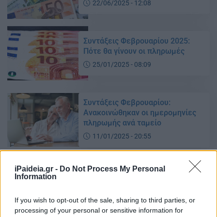
22/06/2025 - 12:08
Συντάξεις Φεβρουαρίου 2025:
Πότε θα γίνουν οι πληρωμές
25/01/2025 - 08:09
Συντάξεις Φεβρουαρίου:
Ανακοινώθηκαν οι ημερομηνίες
πληρωμής ανά ταμείο
11/01/2025 - 20:55
iPaideia.gr -
Do Not Process My Personal
Τι ώρα σήμερα η πληρωμή για το
Information
επίδομα θέρμανσης – Τι πρέπει
να ξέρετε
If you wish to opt-out of the sale, sharing to third parties, or
23/12/2024 - 10:24
processing of your personal or sensitive information for