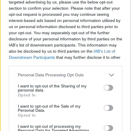
targeted advertising by us, please use the below opt-out
section to confirm your selection. Please note that after your
opt-out request is processed you may continue seeing
Σήμερα το επίδομα θέρμανσης –
interest-based ads based on personal information utilized by
Τι θα ισχύσει για παλαιούς και
us or personal information disclosed to third parties prior to
νέους δικαιούχους
your opt-out. You may separately opt-out of the further
22/12/2024 - 22:04
disclosure of your personal information by third parties on the
IAB’s list of downstream participants. This information may
also be disclosed by us to third parties on the
IAB’s List of
Downstream Participants
that may further disclose it to other
Επιταγή Ακρίβειας: Ξεκίνησαν οι
third parties.
Πληρωμές – Ανακούφιση για
Χιλιάδες Δικαιούχους
Please note that this website/app uses one or more Google
Personal Data Processing Opt Outs
services and may gather and store information including but
19/12/2024 - 21:13
not limited to your visit or usage behaviour. You may click to
I want to opt-out of the Sharing of my
personal data.
grant or deny consent to Google and its third-party tags to
Opted In
use your data for below specified purposes in below Google
Σήμερα η πληρωμή για την
consent section.
I want to opt-out of the Sale of my
επιταγή ακρίβειας
Personal Data.
Opted In
19/12/2024 - 14:37
I want to opt-out of processing my
Personal Data for Targeted Advertising.