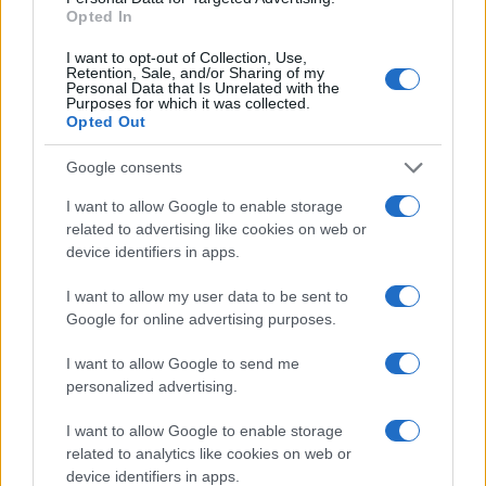
Opted In
Συντάξεις Οκτωβρίου 2024:
I want to opt-out of Collection, Use,
Νωρίτερα οι πληρωμές – Πότε
Retention, Sale, and/or Sharing of my
ξεκινούν
Personal Data that Is Unrelated with the
Purposes for which it was collected.
20/09/2024 - 09:50
Opted Out
Google consents
Συντάξεις Οκτωβρίου 2024:
I want to allow Google to enable storage
Ανακοινώθηκαν οι οριστικές
related to advertising like cookies on web or
ημερομηνίες – Πότε θα
device identifiers in apps.
ξεκινήσουν οι πληρωμές
I want to allow my user data to be sent to
17/09/2024 - 20:56
Google for online advertising purposes.
I want to allow Google to send me
ΑΛΛΑΓΕΣ στις συντάξεις
personalized advertising.
Σεπτεμβρίου – Πότε οι
πληρωμές
I want to allow Google to enable storage
related to analytics like cookies on web or
13/08/2024 - 06:34
device identifiers in apps.