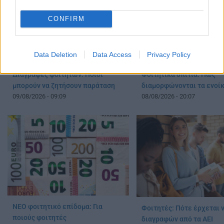
CONFIRM
Data Deletion
Data Access
Privacy Policy
Διαγραφές φοιτητών: Ποιοί
Φοιτητικά σπίτια: Πώς
μπορούν να ζητήσουν παράταση
διαμορφώνονται τα ενοίκ
09/08/2026 - 09:09
08/08/2026 - 20:07
ΝΕΟ φοιτητικό επίδομα: Για
Φοιτητές: Πότε έρχεται 
ποιούς φοιτητές
διαγραφών από τα ΑΕΙ