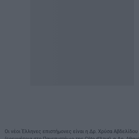
Οι νέοι Έλληνες επιστήμονες είναι η Δρ. Χρύσα Αβδελίδου
(ερευνήτρια στο Πανεπιστήμιο της Côte d’Azur), η Δρ. Αθαν