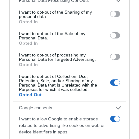
Personal Data Processing Opt Outs
services and may gather and store information including but
not limited to your visit or usage behaviour. You may click to
I want to opt-out of the Sharing of my
personal data.
grant or deny consent to Google and its third-party tags to
Opted In
use your data for below specified purposes in below Google
consent section.
I want to opt-out of the Sale of my
Personal Data.
Opted In
I want to opt-out of processing my
Personal Data for Targeted Advertising.
Opted In
I want to opt-out of Collection, Use,
Retention, Sale, and/or Sharing of my
Personal Data that Is Unrelated with the
Purposes for which it was collected.
Opted Out
Google consents
Ακολουθείστε το iPaideia.gr στο Google New
I want to allow Google to enable storage
related to advertising like cookies on web or
Ειδήσεις
Tελευταίες
για την Παιδεία και την εργασία σ
device identifiers in apps.
iPaideia.gr