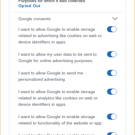
Purposes for which it was collected.
Opted Out
Google consents
I want to allow Google to enable storage
related to advertising like cookies on web or
device identifiers in apps.
I want to allow my user data to be sent to
Google for online advertising purposes.
Ακολουθείστε το iPaideia.gr στο Google News
I want to allow Google to send me
Ειδήσεις
Tελευταίες
για την Παιδεία και την εργασία
personalized advertising.
iPaideia.gr
στο
I want to allow Google to enable storage
related to analytics like cookies on web or
device identifiers in apps.
I want to allow Google to enable storage
related to functionality of the website or app.