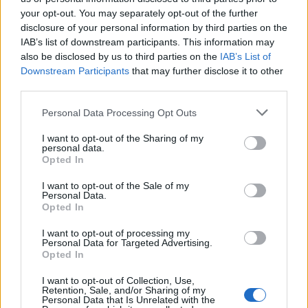
your opt-out. You may separately opt-out of the further
disclosure of your personal information by third parties on the
Αποσπούμε κατά προτεραιότητα, από
ΠΥΣΠΕ
σε ΠΥΣΠΕ,
IAB’s list of downstream participants. This information may
για το διδακτικό έτος 2021- 2022, μετά από αίτησή τους
also be disclosed by us to third parties on the
IAB’s List of
Downstream Participants
that may further disclose it to other
και χωρίς δαπάνη για το δημόσιο, τους παρακάτω
third parties.
εκπαιδευτικούς Πρωτοβάθμιας Εκπαίδευσης, για να
προσφέρουν υπηρεσία σε σχολεία που θα οριστούν από
Please note that this website/app uses one or more Google
Personal Data Processing Opt Outs
τα αρμόδια ΠΥΣΠΕ στα οποία μετακινούνται, ως
services and may gather and store information including but
ακολούθως.
not limited to your visit or usage behaviour. You may click to
I want to opt-out of the Sharing of my
personal data.
grant or deny consent to Google and its third-party tags to
Opted In
Η σχετική απόφαση σε μορφή pdf.
use your data for below specified purposes in below Google
consent section.
I want to opt-out of the Sale of my
Personal Data.
Opted In
I want to opt-out of processing my
Personal Data for Targeted Advertising.
Opted In
I want to opt-out of Collection, Use,
Retention, Sale, and/or Sharing of my
Personal Data that Is Unrelated with the