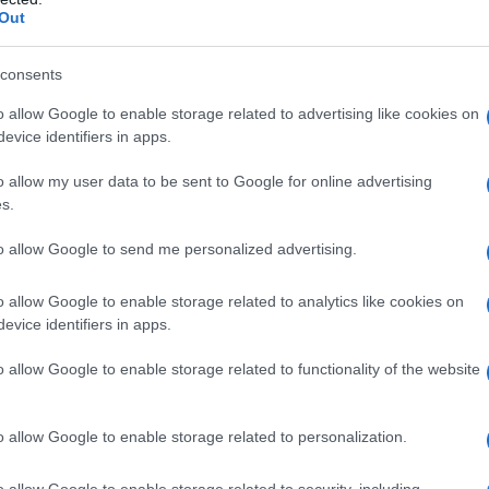
Out
γαριασμό του.
τή η δυνατότητα άρσης της κατάσχεσης δίνεται άπαξ και
consents
ι ένα αναγκαίο μέρος των εσόδων των επιχειρήσεων, τω
o allow Google to enable storage related to advertising like cookies on
ραμένει διαθέσιμο για την κάλυψη των βασικών λειτουρ
evice identifiers in apps.
o allow my user data to be sent to Google for online advertising
s.
to allow Google to send me personalized advertising.
o allow Google to enable storage related to analytics like cookies on
evice identifiers in apps.
o allow Google to enable storage related to functionality of the website
o allow Google to enable storage related to personalization.
o allow Google to enable storage related to security, including