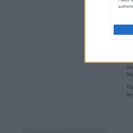
Τι απαγορεύεται
Τρ
authenti
07.08.2026 - 15:45
Πρ
ΕΙΔΗΣΕΙΣ
μη
Δεκαπενταύγουστος 2026:
Πώς αμείβονται όσοι
Οι
εργαστούν – Τι ισχύει για
πενθήμερο, εξαήμερο και
Πα
άδεια
έχ
07.08.2026 - 14:30
λη
δη
ΠΑΙΔΕΙΑ
Παιδικοί σταθμοί ΕΣΠΑ 2026 –
Πρ
2027: Δείτε πότε αναμένονται
τα προσωρινά αποτελέσματα
λη
για τα voucher
07.08.2026 - 13:52
ΕΙΔΗΣΕΙΣ
Ιός Δυτικού Νείλου: Στο