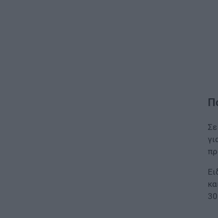
Π
Σε
γι
πρ
Ει
κα
30