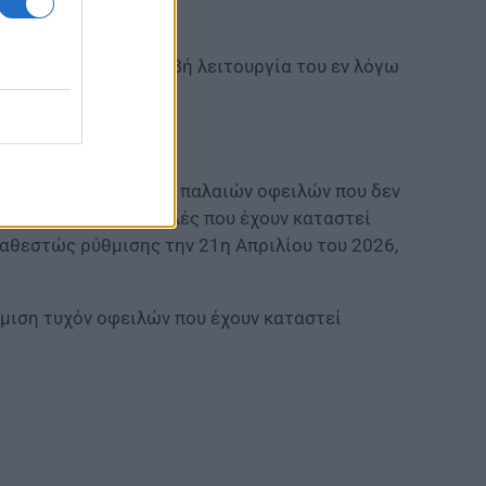
ν ΑΑΔΕ για την ακριβή λειτουργία του εν λόγω
σε ρύθμιση 72 δόσεων παλαιών οφειλών που δεν
 72 δόσεων για οφειλές που έχουν καταστεί
καθεστώς ρύθμισης την 21η Απριλίου του 2026,
μιση τυχόν οφειλών που έχουν καταστεί