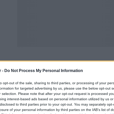
νέα ρύθμιση θα προσφέρει σε περισσότερους πιο προσα
r -
Do Not Process My Personal Information
ρω στο 3% για συγκεκριμένη περίοδο και, υπό όρους, ακό
οσαυξήσεων.
to opt-out of the sale, sharing to third parties, or processing of your per
formation for targeted advertising by us, please use the below opt-out s
α μέτρο, που εκτιμάται ότι θα δώσει χρονικά περιθώρια 
r selection. Please note that after your opt-out request is processed y
ν εκπλήρωση των υποχρεώσεών τους.
eing interest-based ads based on personal information utilized by us or
disclosed to third parties prior to your opt-out. You may separately opt-
χεται ξανά τηλεργασία; Γιατί έχει πέσει και πάλι στο τρ
losure of your personal information by third parties on the IAB’s list of