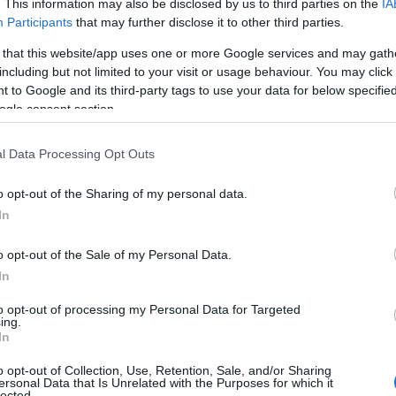
. This information may also be disclosed by us to third parties on the
IA
 τραπεζικοί λογαριασμοί
Participants
that may further disclose it to other third parties.
 that this website/app uses one or more Google services and may gath
υτόχρονα με τη διεύρυνση της περιμέτρου του εξωδικασ
including but not limited to your visit or usage behaviour. You may click 
σης της κατάσχεσης του τραπεζικού λογαριασμού.
 to Google and its third-party tags to use your data for below specifi
ogle consent section.
l Data Processing Opt Outs
o opt-out of the Sharing of my personal data.
In
o opt-out of the Sale of my Personal Data.
In
to opt-out of processing my Personal Data for Targeted
ing.
In
ς θα γίνεται το ξεμπλοκάρισμα των τραπεζικών λογαρια
o opt-out of Collection, Use, Retention, Sale, and/or Sharing
ταβάλει κατ’ ελάχιστον το 25% της οφειλής και εν συνε
ersonal Data that Is Unrelated with the Purposes for which it
 φορολογική διοίκηση. Έτσι θα τού παρασχεθεί μία ευκα
lected.