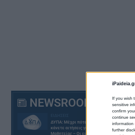
Η 
iPaideia.g
γύ
πρ
If you wish 
NEWSROOM
sensitive in
Έν
confirm you
τη
ΕΙΔΗΣΕΙΣ
continue se
ΔΥΠΑ: Μέχρι πότε μπορείτε να
information 
Έρ
κάνετε αιτήσεις για τις ΠΕΠΑΣ
further disc
Μαθητείας – Οι ειδικότητες