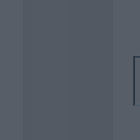
«κόκκινο» φέτος η Αττική –
Πώς μεταδίδεται, ποια είναι τα
συμπτώματα, ποια είναι τα
μέτρα προστασίας
07.08.2026 - 13:19
ΕΙΔΗΣΕΙΣ
Διαβατήρια: Ποιά είναι τα
ισχυρότερα και ποια τα
ασθενέστερα στον κόσμο το
2026
07.08.2026 - 12:42
ΠΑΙΔΕΙΑ
«Πυρά» κατά Ζαχαράκη για
τους διορισμούς
εκπαιδευτικών: «Αγνοεί την
ευρωπαϊκή καταδίκη και
διαιωνίζει το καθεστώς των
αναπληρωτών»
07.08.2026 - 12:10