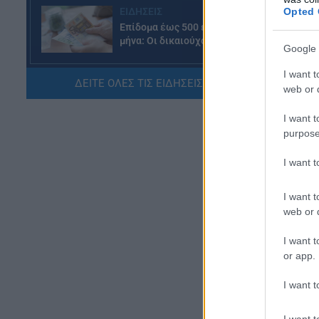
Opted 
ΕΙΔΗΣΕΙΣ
λο
Επίδομα έως 500 ευρώ τον
μήνα: Οι δικαιούχοι
Αυ
Google 
07.08.2026 - 17:08
ότ
I want t
πα
ΔΕΙΤΕ ΟΛΕΣ ΤΙΣ ΕΙΔΗΣΕΙΣ ΕΔΩ »
web or d
ΕΙΔΗΣΕΙΣ
Γονικές παροχές και δωρεές:
I want t
Οι «παγίδες» και τα λάθη
purpose
07.08.2026 - 16:19
I want 
ΠΑΙΔΕΙΑ
ΝΕΟ φοιτητικό επίδομα: Για
I want t
ποιούς φοιτητές
web or d
07.08.2026 - 15:54
I want t
or app.
ΠΑΙΔΕΙΑ
Τεχνητή Νοημοσύνη στα
I want t
σχολεία: Οι νέοι κανόνες για
μαθητές και εκπαιδευτικούς –
I want t