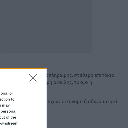
ρμοσμένους όρους αποπληρωμής, σταθερό επιτόκιο
μη και μερική διαγραφή οφειλής, τόκων ή
sonal or
ection to
σε όσους πραγματικά έχουν οικονομική αδυναμία για
ou may
 personal
out of the
απέζι
 downstream