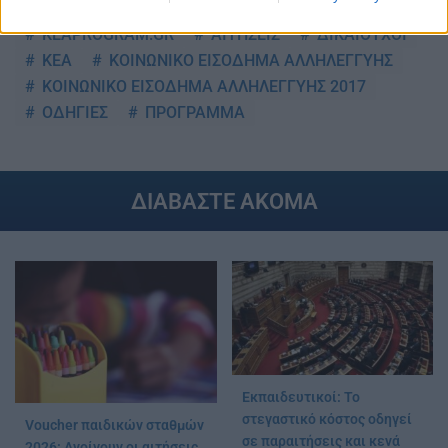
TAGS:
KEAPROGRAM.GR
ΑΙΤΗΣΕΙΣ
ΔΙΚΑΙΟΥΧΟΙ
ΚΕΑ
ΚΟΙΝΩΝΙΚΟ ΕΙΣΟΔΗΜΑ ΑΛΛΗΛΕΓΓΥΗΣ
ΚΟΙΝΩΝΙΚΟ ΕΙΣΟΔΗΜΑ ΑΛΛΗΛΕΓΓΥΗΣ 2017
ΟΔΗΓΙΕΣ
ΠΡΟΓΡΑΜΜΑ
ΔΙΑΒΑΣΤΕ ΑΚΟΜΑ
Εκπαιδευτικοί: Το
στεγαστικό κόστος οδηγεί
Voucher παιδικών σταθμών
σε παραιτήσεις και κενά
2026: Ανοίγουν οι αιτήσεις