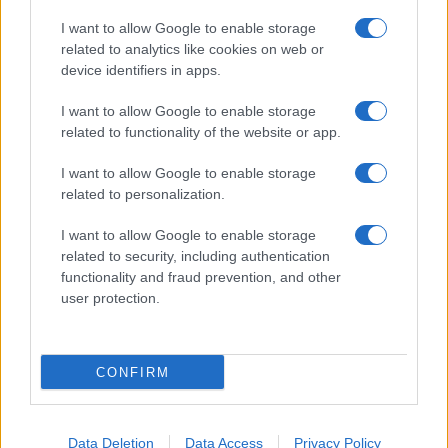
I want to allow Google to enable storage
related to analytics like cookies on web or
device identifiers in apps.
I want to allow Google to enable storage
Ακολουθείστε το iPaideia.gr στο Google News
related to functionality of the website or app.
Ειδήσεις
Tελευταίες
για την Παιδεία και την εργασία
I want to allow Google to enable storage
iPaideia.gr
στο
related to personalization.
I want to allow Google to enable storage
related to security, including authentication
functionality and fraud prevention, and other
user protection.
CONFIRM
Στην Κατηγορία:
ΕΙΔΗΣΕΙΣ
Data Deletion
Data Access
Privacy Policy