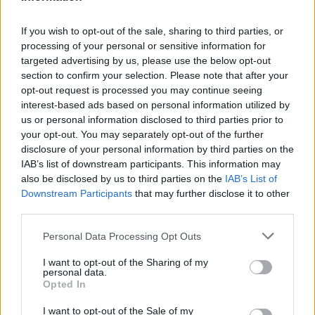
If you wish to opt-out of the sale, sharing to third parties, or
processing of your personal or sensitive information for
targeted advertising by us, please use the below opt-out
section to confirm your selection. Please note that after your
opt-out request is processed you may continue seeing
interest-based ads based on personal information utilized by
us or personal information disclosed to third parties prior to
your opt-out. You may separately opt-out of the further
disclosure of your personal information by third parties on the
IAB’s list of downstream participants. This information may
also be disclosed by us to third parties on the
IAB’s List of
Downstream Participants
that may further disclose it to other
Μόλις ο χρήστης επιλέξει ότι επιθυμεί να συμμετάσχει
third parties.
στο ΤΕΒΑ, πρέπει να επιλέξει και τον Κοινωνικό Εταίρο
Please note that this website/app uses one or more Google
Personal Data Processing Opt Outs
και το Σημείο Διανομής που τον/την βολεύει (όπου αυτά
services and may gather and store information including but
είναι διαθέσιμα), από σχετική λίστα επιλογών ανάλογα
not limited to your visit or usage behaviour. You may click to
I want to opt-out of the Sharing of my
personal data.
με τον Δήμο κατοικίας του νοικοκυριού.
grant or deny consent to Google and its third-party tags to
Opted In
use your data for below specified purposes in below Google
Για τα νοικοκυριά που είναι δικαιούχοι ΚΕΑ, απαιτείται
consent section.
I want to opt-out of the Sale of my