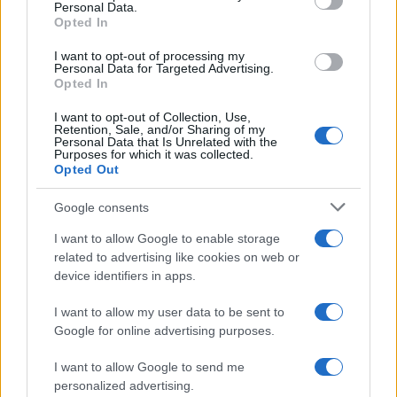
τροποποίηση της αίτησης του ΚΕΑ για να δηλωθεί η
Personal Data.
Opted In
ένταξη στο ΤΕΒΑ.
I want to opt-out of processing my
Personal Data for Targeted Advertising.
ΚΕΑ: Αυξάνονται οι δικαιούχοι – Δουλειά για 45.000
Opted In
μέσω ΟΑΕΔ
I want to opt-out of Collection, Use,
Retention, Sale, and/or Sharing of my
ΚΕΑ: Χάνεται το επίδομα; – Τι απαντάει η κ. Φωτίου
Personal Data that Is Unrelated with the
Purposes for which it was collected.
Opted Out
Google consents
I want to allow Google to enable storage
related to advertising like cookies on web or
device identifiers in apps.
I want to allow my user data to be sent to
Google for online advertising purposes.
I want to allow Google to send me
personalized advertising.