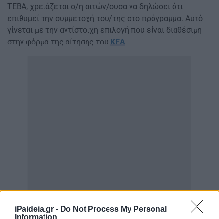
ΤΕΒΑ, χρειάζεται ο/η αιτών/ουσα να δηλώσει ότι
επιθυμεί την συμμετοχή του/της στο πρόγραμμα. Αυτό
γίνεται με την αντίστοιχη επιλογή που είναι διαθέσιμη
στην φόρμα της αίτησης του
ΚΕΑ
.
iPaideia.gr -
Do Not Process My Personal
Information