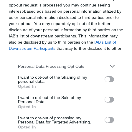
opt-out request is processed you may continue seeing
ΚΕΑ ΟΠΕΚΑ: Προνοιακά, επίδομα
interest-based ads based on personal information utilized by
ενοικίου, επίδομα παιδιού – Πότε
us or personal information disclosed to third parties prior to
θα μπουν τα χρήματα
your opt-out. You may separately opt-out of the further
disclosure of your personal information by third parties on the
22/07/2019 - 17:21
IAB’s list of downstream participants. This information may
also be disclosed by us to third parties on the
IAB’s List of
Downstream Participants
that may further disclose it to other
third parties.
ΟΠΕΚΑ Προνοιακά επιδόματα,
συντάξεις, Α21, ΚΕΑ: Πληρωμή
Please note that this website/app uses one or more Google
Personal Data Processing Opt Outs
Ιούλιος 2019
services and may gather and store information including but
21/07/2019 - 22:08
not limited to your visit or usage behaviour. You may click to
I want to opt-out of the Sharing of my
personal data.
grant or deny consent to Google and its third-party tags to
Opted In
use your data for below specified purposes in below Google
consent section.
I want to opt-out of the Sale of my
ΚΕΑ: Μεγάλες αλλαγές –
Personal Data.
Περισσότεροι δικαιούχοι και
Opted In
μεγαλύτερα ποσά
I want to opt-out of processing my
18/07/2019 - 15:01
Personal Data for Targeted Advertising.
Opted In