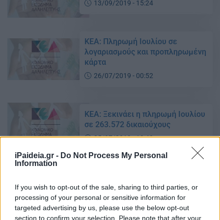
13/09/2019 - 15:24
ΚΕΑ: Πληρωμή Ιουλίου σε
λογαριασμούς και προπληρωμένη
κάρτα
26/07/2019 - 00:52
ΚΕΑ: Ξεκινάει η πληρωμή Ιουλίου
σε 263.572 δικαιούχους
25/07/2019 - 10:40
iPaideia.gr -
Do Not Process My Personal
Information
ΚΕΑ – Πληρωμή Ιουλίου 2019:
Όσα πρέπει να ξέρετε
If you wish to opt-out of the sale, sharing to third parties, or
processing of your personal or sensitive information for
23/07/2019 - 16:01
targeted advertising by us, please use the below opt-out
section to confirm your selection. Please note that after your