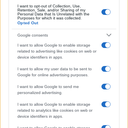
I want to opt-out of Collection, Use,
ΚΕΑ – Επίδομα Παιδιού:
Retention, Sale, and/or Sharing of my
Personal Data that Is Unrelated with the
Πληρωμές – ημερομηνίες
Purposes for which it was collected.
Opted Out
17/07/2019 - 14:27
Google consents
I want to allow Google to enable storage
Ελάχιστο Εγγυημένο Εισόδημα :
related to advertising like cookies on web or
Καταργείται το ΚΕΑ – Τι αλλάζει
device identifiers in apps.
14/07/2019 - 10:20
I want to allow my user data to be sent to
Google for online advertising purposes.
Καρέλλας: Τα σχέδια
I want to allow Google to send me
περιλαμβάνουν την αύξηση του
personalized advertising.
ΚΕΑ κατά 11%
03/07/2019 - 17:35
I want to allow Google to enable storage
related to analytics like cookies on web or
device identifiers in apps.
ΚΕΑ: Εγκρίθηκε η δαπάνη για την