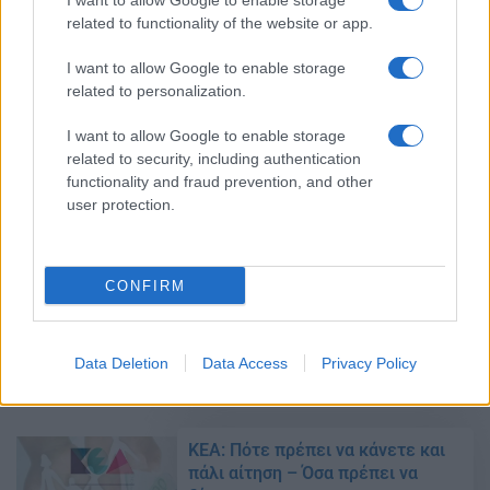
I want to allow Google to enable storage
καταβολή του Ιουλίου
related to functionality of the website or app.
02/07/2019 - 15:26
I want to allow Google to enable storage
related to personalization.
Φωτίου: Αύξηση του Κοινωνικού
I want to allow Google to enable storage
Εισοδήματος Αλληλεγγύης κατά
related to security, including authentication
11%
functionality and fraud prevention, and other
02/07/2019 - 14:43
user protection.
CONFIRM
Κοινωνικό Εισόδημα
Αλληλεγγύης: Πότε πληρώνονται
οι δικαιούχοι
Data Deletion
Data Access
Privacy Policy
27/06/2019 - 11:24
KEA: Πότε πρέπει να κάνετε και
πάλι αίτηση – Όσα πρέπει να