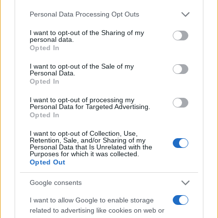
Please note that this website/app uses one or more Google
Personal Data Processing Opt Outs
services and may gather and store information including but
not limited to your visit or usage behaviour. You may click to
I want to opt-out of the Sharing of my
personal data.
grant or deny consent to Google and its third-party tags to
Opted In
use your data for below specified purposes in below Google
consent section.
I want to opt-out of the Sale of my
Personal Data.
Opted In
I want to opt-out of processing my
Personal Data for Targeted Advertising.
Opted In
I want to opt-out of Collection, Use,
Retention, Sale, and/or Sharing of my
Personal Data that Is Unrelated with the
Purposes for which it was collected.
Opted Out
Google consents
I want to allow Google to enable storage
related to advertising like cookies on web or