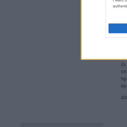
authenti
ΠΑΙΔΕΙΑ
ΑΣΕΠ 1ΓΕ/2026 και 2ΓΕ/2026:
Σήμερα η κλήρωση –
Εφ
Αντίστροφη μέτρηση για τους
απ
προσωρινούς πίνακες
εκπαιδευτικών
άδ
07.08.2026 - 11:01
Υπ
ΕΙΔΗΣΕΙΣ
Οι
Τουρισμός για όλους: Ποιά
ΑΦΜ κάνουν αίτηση σήμερα –
επ
Όλες οι ημερομηνίες
πρ
07.08.2026 - 10:25
ερ
Δε
ΠΑΙΔΕΙΑ
Υπουργείο Παιδείας:
Ανακοινώθηκαν 95
ειδικότητες και 860 τμήματα
των ΣΑΕΚ – Πότε ξεκινούν οι
αιτήσεις