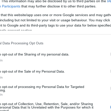
. This information may also be disclosed by us to third parties on the
IA
6,05 ευρώ του προηγούμενου έτους. Η αύξηση στο επίδομ
Participants
that may further disclose it to other third parties.
τώτατο μισθό.
 that this website/app uses one or more Google services and may gath
including but not limited to your visit or usage behaviour. You may click 
τε καταβάλλεται το επίδομα άδειας στους δικαι
 to Google and its third-party tags to use your data for below specifi
ogle consent section.
μφωνα με την ισχύουσα νομοθεσία, το επίδομα άδειας κα
αρξη της άδειας. Από τη στιγμή που ο εργαζόμενος κατα
l Data Processing Opt Outs
κρίνει εντός δύο μηνών, μαζί με το αντίστοιχο επίδομα ά
o opt-out of the Sharing of my personal data.
ίτε επίσης
Έρχονται ΝΕΕΣ, ΣΑΡΩΤΙΚΕΣ αλλαγές στα επι
In
o opt-out of the Sale of my Personal Data.
In
to opt-out of processing my Personal Data for Targeted
ing.
In
o opt-out of Collection, Use, Retention, Sale, and/or Sharing
ersonal Data that Is Unrelated with the Purposes for which it
lected.