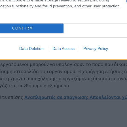
cation functionality and fraud prevention, and other user protection.
όσον ο εργοδότης δεν παραχωρήσει άδεια εγκαίρως, ο ε
CONFIRM
οδοχές άδειας μόλις τελειώσει το ημερολογιακό έτος. Ση
ειας σε αυτή την περίπτωση.
Data Deletion
Data Access
Privacy Policy
ολογισμός επιδόματος άδειας για δικαιούχοι
 εργαζόμενοι μπορούν να υπολογίσουν το ποσό που δικαι
ίσημη ιστοσελίδα του οργανισμού. Η χορήγηση ετήσιας ά
ώτη χρονιά απασχόλησης, ο εργαζόμενος δικαιούται αναλ
γάζεται πενθήμερο ή εξαήμερο.
ίτε επίσης
Αναπληρωτές σε απόγνωση: Αποκλείονται χιλ