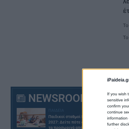
λ
έτ
Το
Τ
iPaideia.g
If you wish 
NEWSROOM
sensitive in
confirm you
ΠΑΙΔΕΙΑ
continue se
Παιδικοί σταθμοί ΕΣΠΑ 2026 –
information 
2027: Δείτε πότε αναμένονται
further disc
Οι
τα προσωρινά αποτελέσματα