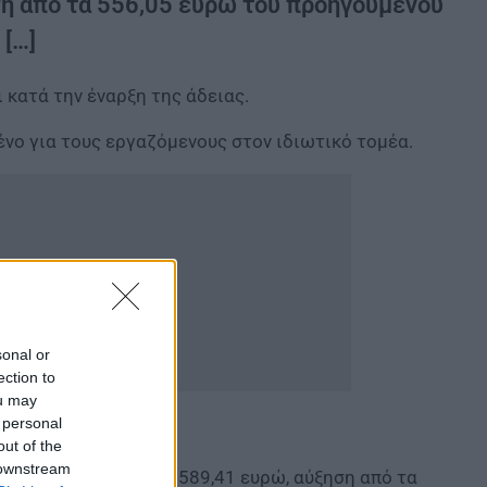
ση από τα 556,05 ευρώ του προηγούμενου
 […]
 κατά την έναρξη της άδειας.
νο για τους εργαζόμενους στον ιδιωτικό τομέα.
sonal or
ection to
ou may
 personal
out of the
 downstream
ν για επίδομα
αδείας
589,41 ευρώ, αύξηση από τα