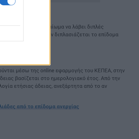
ργαζόμενος έχει δικαίωμα να λάβει διπλές
μαντικό είναι ότι δεν διπλασιάζεται το επίδομα
ούνται μέσω της online εφαρμογής του ΚΕΠΕΑ, στην
δειας βασίζεται στο ημερολογιακό έτος. Από την
ογία ετήσιας άδειας, ανεξάρτητα από το αν
ιάδες από το επίδομα ανεργίας