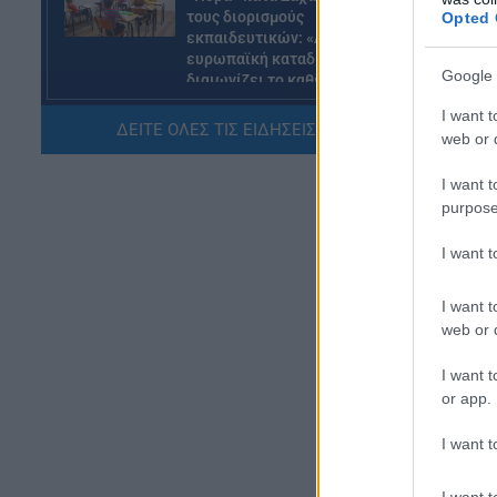
τους διορισμούς
Opted 
εκπαιδευτικών: «Αγνοεί την
ευρωπαϊκή καταδίκη και
Google 
διαιωνίζει το καθεστώς των
αναπληρωτών»
I want t
ΔΕΙΤΕ ΟΛΕΣ ΤΙΣ ΕΙΔΗΣΕΙΣ ΕΔΩ »
07.08.2026 - 12:10
web or d
I want t
ΠΑΙΔΕΙΑ
purpose
Σχολεία: Χωρίς
Δευτεροβάθμια Δομή Ειδικής
I want 
Αγωγής η Αίγινα – Τι απαντά το
Υπουργείο Εσωτερικών
07.08.2026 - 11:25
I want t
web or d
ΠΑΙΔΕΙΑ
I want t
ΣΑΕΚ – Σχολεία Δεύτερης
or app.
Ευκαιρίας: Τι αλλάζει σε
χρηματοδότηση και
I want t
λειτουργικές δαπάνες
07.08.2026 - 11:17
I want t