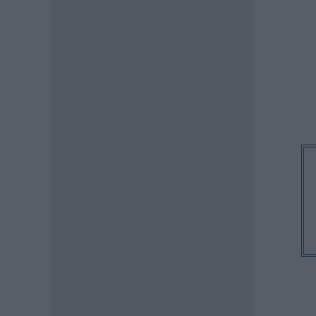
07.08.2026 - 10:04
ΠΑΙΔΕΙΑ
Προσλήψεις αναπληρωτών
2026: Πόσες προσλήψεις θα
γίνουν στην Α’ φάση
07.08.2026 - 09:40
ΠΑΙΔΕΙΑ
Διορισμοί εκπαιδευτικών –
Υπουργείο Παιδείας:
«Κλείδωσε» η ημερομηνία
ανακοίνωσης των ονομάτων
07.08.2026 - 09:19
ΕΙΔΗΣΕΙΣ
ΟΠΕΚΑ: Σήμερα η πληρωμή του
επιδόματος των 1.000 ευρώ –
Ποιοί θα το λάβουν