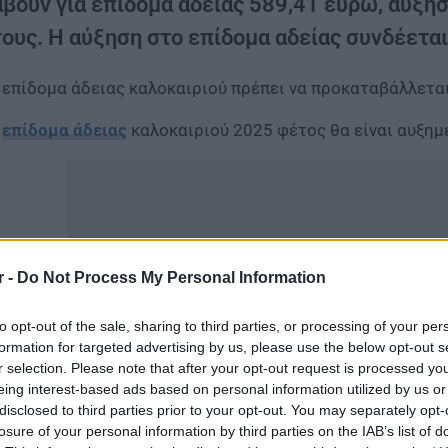
άβουν για επίδομα αδείας 589,41 ευρώ, αύξη
ους. Η αύξηση στο επίδομα αδείας συνδέεται
 επίδομα άδειας καλοκαιριού πρέπει να προκαταβάλλεται
ο
επίδομα άδειας
καλοκαιριού 2025 φέτος θα είναι αυξημέ
r -
Do Not Process My Personal Information
to opt-out of the sale, sharing to third parties, or processing of your per
formation for targeted advertising by us, please use the below opt-out s
r selection. Please note that after your opt-out request is processed y
eing interest-based ads based on personal information utilized by us or
disclosed to third parties prior to your opt-out. You may separately opt-
losure of your personal information by third parties on the IAB’s list of
 δικαιούχοι που αμείβονται με κατώτατο μισθό θα λάβου