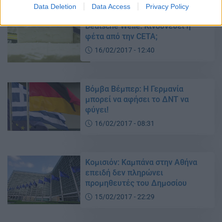
Data Deletion
Data Access
Privacy Policy
Deutsche Welle: Κινδυνεύει η
φέτα από την CETA;
16/02/2017 - 12:40
Βόμβα Βέμπερ: Η Γερμανία
μπορεί να αφήσει το ΔΝΤ να
φύγει!
16/02/2017 - 08:31
Κομισιόν: Καμπάνα στην Αθήνα
επειδή δεν πληρώνει
προμηθευτές του Δημοσίου
15/02/2017 - 22:29