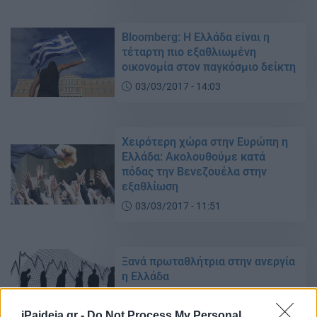
Bloomberg: Η Ελλάδα είναι η
τέταρτη πιο εξαθλιωμένη
οικονομία στον παγκόσμιο δείκτη
03/03/2017 - 14:03
Χειρότερη χώρα στην Ευρώπη η
Ελλάδα: Ακολουθούμε κατά
πόδας την Βενεζουέλα στην
εξαθλίωση
03/03/2017 - 11:51
Ξανά πρωταθλήτρια στην ανεργία
η Ελλάδα
02/03/2017 - 21:45
iPaideia.gr -
Do Not Process My Personal