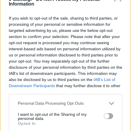
Information
Συγκλονιστικά τα στοιχεία: Η
If you wish to opt-out of the sale, sharing to third parties, or
φτώχεια αυξήθηκε κατά 40%
processing of your personal or sensitive information for
στην Ελλάδα από το 2008-2015
targeted advertising by us, please use the below opt-out
02/03/2017 - 12:19
section to confirm your selection. Please note that after your
opt-out request is processed you may continue seeing
interest-based ads based on personal information utilized by
us or personal information disclosed to third parties prior to
your opt-out. You may separately opt-out of the further
disclosure of your personal information by third parties on the
Αύξηση του ποσοστού της
IAB’s list of downstream participants. This information may
φτώχειας κατά 40% στην Ελλάδα
also be disclosed by us to third parties on the
IAB’s List of
μέσα σε 8 χρόνια
Downstream Participants
that may further disclose it to other
02/03/2017 - 11:15
third parties.
Please note that this website/app uses one or more Google
Personal Data Processing Opt Outs
services and may gather and store information including but
not limited to your visit or usage behaviour. You may click to
I want to opt-out of the Sharing of my
personal data.
grant or deny consent to Google and its third-party tags to
Opted In
Ινστιτούτο Γερμανικής
use your data for below specified purposes in below Google
Οικονομίας: Η φτώχεια στην