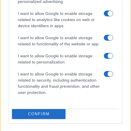
personalized advertising.
Η κυβέρνηση Τσίπρα έκανε
περισσότερες μεταρρυθμίσεις
I want to allow Google to enable storage
απ' όλες τις προηγούμενες μαζί,
related to analytics like cookies on web or
αναφέρει συνεργάτης του
device identifiers in apps.
Σόιμπλε
26/02/2017 - 10:21
I want to allow Google to enable storage
related to functionality of the website or app.
I want to allow Google to enable storage
Focus: Η Ελλάδα ανάμεσα στις έξι
related to personalization.
χώρες που κινδυνεύουν να
βρεθούν εκτός Ευρωζώνης
I want to allow Google to enable storage
related to security, including authentication
23/02/2017 - 13:41
functionality and fraud prevention, and other
user protection.
Eurostat: Στο 1,5% ο πληθωρισμός
στην Ελλάδα, στο 1,8% στην
CONFIRM
Ευρωζώνη
22/02/2017 - 14:16