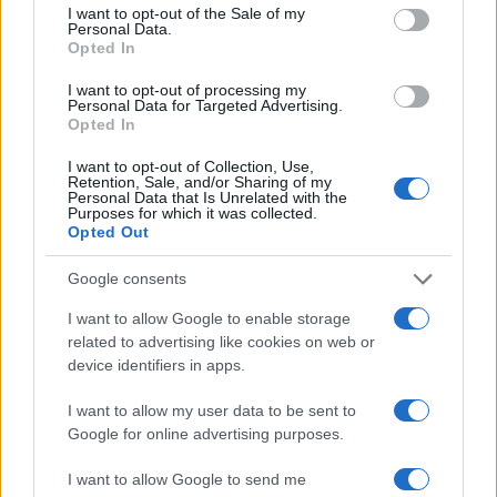
consent section.
I want to opt-out of the Sale of my
Ελλάδα αυξήθηκε κατά 40%
Personal Data.
Opted In
02/03/2017 - 09:55
I want to opt-out of processing my
Personal Data for Targeted Advertising.
Opted In
Independent για Ελλάδα: Σε
κάποιο στάδιο πρέπει να γίνει
I want to opt-out of Collection, Use,
Retention, Sale, and/or Sharing of my
ελάφρυνση χρέους, πολλοί
Personal Data that Is Unrelated with the
πιστεύουν και υποτίμηση
Purposes for which it was collected.
νομίσματος
Opted Out
27/02/2017 - 14:03
Google consents
I want to allow Google to enable storage
related to advertising like cookies on web or
Ρέγκλινγκ: Στην Ελλάδα έχει γίνει
device identifiers in apps.
μεγαλύτερη πρόοδος από ότι
αναμενόταν
I want to allow my user data to be sent to
26/02/2017 - 15:43
Google for online advertising purposes.
I want to allow Google to send me