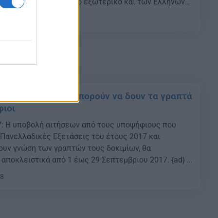
ων που υπηρετούν στο εξωτερικό και των Ελλήνων
λυκείων του εξωτερικού. {ad} Τα ανωτέρω
29
αι διαθέσιμα στους ενδιαφερόμενους από το
τοσελίδα του ΥΠ.Π.Ε.Θ., http://results.it.minedu.gov.gr).
 θα […]
017: Μέχρι πότε μπορούν να δουν τα γραπτά
φιοι
: Η υποβολή αιτήσεων από τους υποψήφιους που
 Πανελλαδικές Εξετάσεις του έτους 2017 και
ουν γνώση των γραπτών τους δοκιμίων, θα
 αποκλειστικά από 1 έως 29 Σεπτεμβρίου 2017. {ad} H
πτών δοκιμίων θα γίνεται κατά την περίοδο
08
βρίου – Δεκεμβρίου. Oι υποψήφιοι λαμβάνουν γνώση