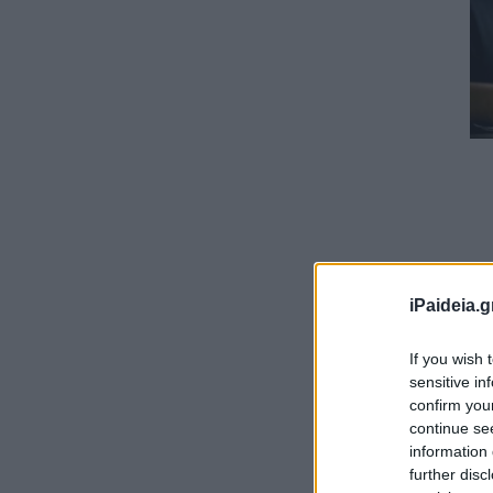
iPaideia.g
If you wish 
sensitive in
confirm you
continue se
information 
further disc