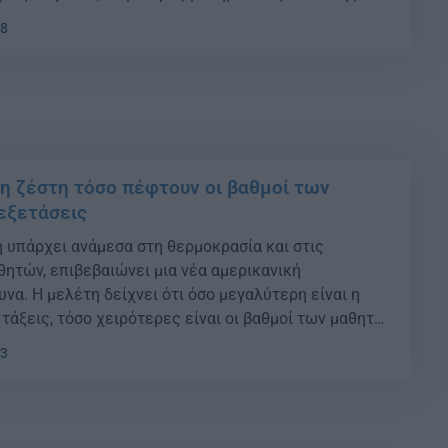
κης. Το κενό έρχεται να καλύψει μια «βιομηχανία
38
τάσεων», η οποία τρέφεται από την αγωνία των
]
 η ζέστη τόσο πέφτουν οι βαθμοί των
εξετάσεις
 υπάρχει ανάμεσα στη θερμοκρασία και στις
θητών, επιβεβαιώνει μια νέα αμερικανική
να. Η μελέτη δείχνει ότι όσο μεγαλύτερη είναι η
τάξεις, τόσο χειρότερες είναι οι βαθμοί των μαθητών
ad} Με δεδομένο ότι η κλιματική αλλαγή θα ανεβάσει
03
 επόμενα χρόνια, αυτό θα έχει επίπτωση […]