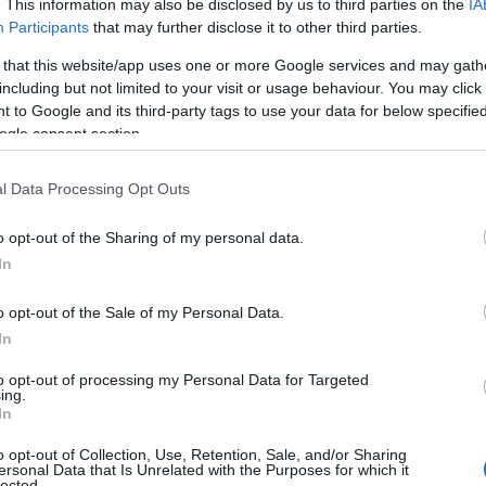
. This information may also be disclosed by us to third parties on the
IA
Participants
that may further disclose it to other third parties.
 that this website/app uses one or more Google services and may gath
including but not limited to your visit or usage behaviour. You may click 
 to Google and its third-party tags to use your data for below specifi
ogle consent section.
Πανελλήνιες 2
στην Τριτοβάθ
l Data Processing Opt Outs
ΠΑΝΕΛΛΗΝΙΕΣ: Από
o opt-out of the Sharing of my personal data.
Θρησκευμάτων ανα
In
αποτελέσματα των
κατηγορία των αθ
o opt-out of the Sale of my Personal Data.
ανωτέρω αποτελέ
06/11/2017 - 16:
In
διαδικτύου στην 
Έρευνας και Θρησ
to opt-out of processing my Personal Data for Targeted
ing.
ηλεκτρονική διεύθυ
In
o opt-out of Collection, Use, Retention, Sale, and/or Sharing
ersonal Data that Is Unrelated with the Purposes for which it
lected.