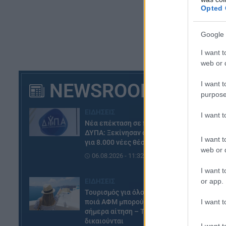
Opted 
Google 
I want t
web or d
NEWSROOM
I want t
purpose
ΕΙΔΗΣΕΙΣ
I want 
Νέα επέκταση σε πρόγραμμα
ΔΥΠΑ: Ξεκίνησαν οι αιτήσεις
I want t
για 8.000 νέες θέσεις εργασίας
web or d
06.08.2026 - 11:32
I want t
ΕΙΔΗΣΕΙΣ
or app.
Τουρισμός για όλους: Δείτε
ποιά ΑΦΜ μπορούν να κάνουν
I want t
σήμερα αίτηση – Τα ποσά που
δικαιούνται
I want t