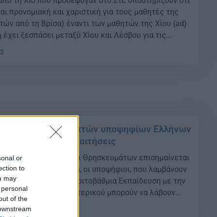
 από τη Χίο που προσέφυγαν στο ΣτΕ υποστηρίζουν ότι
αι προνομιακή και χαριστική για τους μαθητές της
τών από τη Βρίσα) έναντι των μαθητών της Χίου {ad}
 έχει ξεσπάσει μεταξύ Χίου και Λέσβου για τις
ωγικές πανελλαδικές εξετάσεις στα ΑΕΙ και ΤΕΙ,
12
του […]
017: Eπίδειξη γραπτών υποψηφίων Ελλήνων
ύ – Μέχρι πότε οι αιτήσεις
 Παιδείας, Έρευνας και Θρησκευμάτων επισημαίνεται
sonal or
ection to
ην ισχύουσα νομοθεσία, οι υποψήφιοι, που λαμβάνουν
ou may
ασία εισαγωγής στην Tριτοβάθμια Eκπαίδευση με την
 personal
 των Ελλήνων του Εξωτερικού μπορούν να λάβουν
out of the
ν τους δοκιμίων με επίδειξη αυτών σε χώρο και σε
 downstream
36
που θα καθορίζεται από την […]