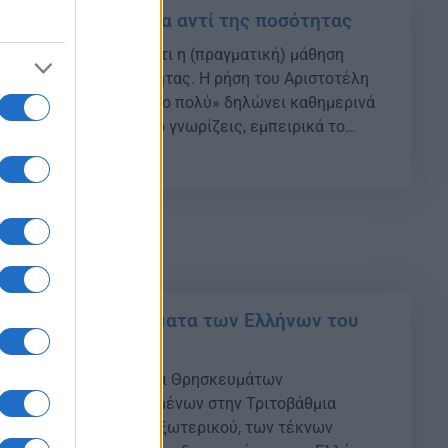
τιμά» την ποιότητα αντί της ποσότητας
ομα αντιλαμβάνεσαι ότι η (πραγματική) μάθηση
ιότητα αντί της ποσότητας. Η ρήση του Αριστοτέλη
 το ευ, αλλ’ εν τω ευ το πολύ» δηλώνει καθημερινά
 σου. Εννοιολογικά το γνωρίζεις, εμπειρικά το
ιστημονικά το πιστεύεις στην πράξη όμως τι
10
ρμόζεις; Manolis Anastopoulos {ad} Μια […]
017: Τα αποτελέσματα των Ελλήνων του
 Παιδείας, Έρευνας και Θρησκευμάτων
α ονόματα των εισαγομένων στην Τριτοβάθμια
τέκνων Ελλήνων του Εξωτερικού, των τέκνων