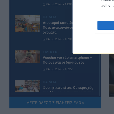
06.08.2026 - 11:04
authenti
ΠΑΙΔΕΙΑ
Διορισμοί εκπαιδευτικών:
Πότε ανακοινώνονται τα
ονόματα
06.08.2026 - 10:31
ΕΙΔΗΣΕΙΣ
Voucher για νέο smartphone –
Ποιοί είναι οι δικαιούχοι
06.08.2026 - 10:22
ΠΑΙΔΕΙΑ
Φοιτητικά σπίτια: Οι περιοχές
της Αθήνας με προσιτά ενοίκια
– Οι λύσεις που βρίσκουν οι
φοιτητές
ΔΕΙΤΕ ΟΛΕΣ ΤΙΣ ΕΙΔΗΣΕΙΣ ΕΔΩ »
06.08.2026 - 09:44