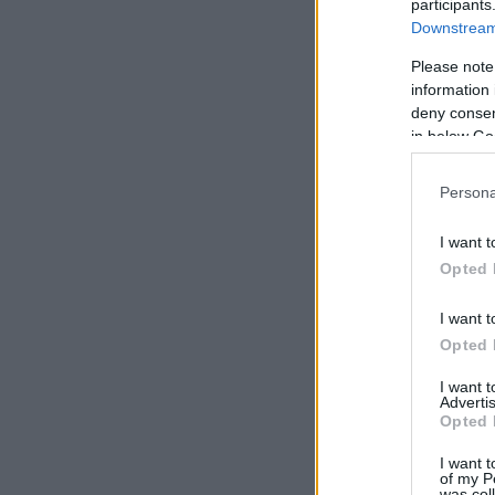
participants
Downstream 
Please note
information 
deny consent
in below Go
Persona
I want t
Opted 
I want t
Opted 
I want 
Advertis
Opted 
I want t
of my P
was col