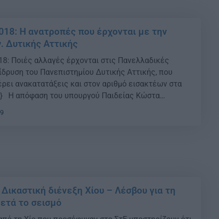
018: Η ανατροπές που έρχονται με την
. Δυτικής Αττικής
: Ποιές αλλαγές έρχονται στις Πανελλαδικές
 ίδρυση του Πανεπιστημίου Δυτικής Αττικής, που
έρει ανακατατάξεις και στον αριθμό εισακτέων στα
d} Η απόφαση του υπουργού Παιδείας Κώστα
άξει στο μέσο της σχολικής χρονιάς τα τμήματα του
19
τικής Αττικής στο φετινό μηχανογραφικό
άλες καθυστερήσεις […]
 Δικαστική διένεξη Χίου – Λέσβου για τη
ετά το σεισμό