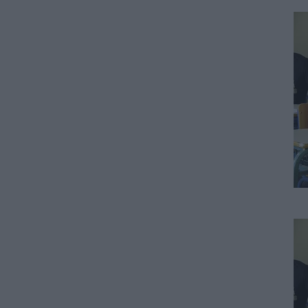
ΠΑΙΔΕΙΑ
Σχολεία: Νέα σχολική αργία –
Πότε καθιερώνεται
06.08.2026 - 09:02
ΕΙΔΗΣΕΙΣ
Συντάξεις Σεπτεμβρίου 2026:
Οι οριστικές ημερομηνίες
πληρωμής για όλα τα Ταμεία
06.08.2026 - 08:10
ΕΙΔΗΣΕΙΣ
Έκτακτο επίδομα παιδιού 150
ευρώ: Πότε έρχεται ο
δεύτερος κύκλος πληρωμών
05.08.2026 - 20:13
ΕΙΔΗΣΕΙΣ
Ελαιόλαδο: Έρχονται νέες