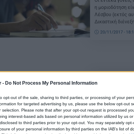
Οι έντεκα γονείς
η μοριοδότηση είν
Λέσβου (εκτός αυ
Δικαστική διένεξη
περασμένες εισαγ
20/11/2017 - 18:
μετά το κτύπημα 
Πανελλήνιες 2
r -
Do Not Process My Personal Information
του εξωτερικο
Από το Υπουργείο
to opt-out of the sale, sharing to third parties, or processing of your per
formation for targeted advertising by us, please use the below opt-out s
ότι σύμφωνα με τ
r selection. Please note that after your opt-out request is processed y
μέρος στη διαδικ
eing interest-based ads based on personal information utilized by us or
ειδική κατηγορία
disclosed to third parties prior to your opt-out. You may separately opt-
γνώση των γραπτώ
losure of your personal information by third parties on the IAB’s list of
07/11/2017 - 12:
χρονικό διάστημα 