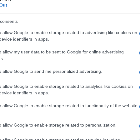
Out
Η μάθηση «προ
Διδάσκοντας σύντ
consents
«προτιμά» την πο
«ουκ εν τω πολλώ
o allow Google to enable storage related to advertising like cookies on
evice identifiers in apps.
παρούσα στην τάξη
διαπιστώνεις, επ
22/10/2017 - 21:
o allow my user data to be sent to Google for online advertising
συμβαίνει; Το εφα
s.
to allow Google to send me personalized advertising.
o allow Google to enable storage related to analytics like cookies on
evice identifiers in apps.
Πανελλήνιες 2
o allow Google to enable storage related to functionality of the website
Εξωτερικού
Από το Υπουργείο
o allow Google to enable storage related to personalization.
ανακοινώνονται τ
Εκπαίδευση των 
o allow Google to enable storage related to security, including