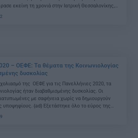
ρασε εκείνη τη χρονιά στην Ιατρική Θεσσαλονίκης,
ε στιγμή την προσπάθεια και τις σπουδές της. Ο
32
οτικού Ωδείου Καβάλας, […]
020 – ΟΕΦΕ: Τα θέματα της Κοινωνιολογίας
σμένης δυσκολίας
χολιασμό της ΟΕΦΕ για τις Πανελλήνιες 2020, τα
νιολογίας ήταν διαβαθμισμένης δυσκολίας. Οι
ιατυπωμένες με σαφήνεια χωρίς να δημιουργούν
 υποψηφίους. {ad} Εξετάστηκε όλο το εύρος της
προετοιμασμένοι μαθητές είναιεφικτό να αγγίξουν
59
βαθμό. Για τη Βιολογία Τα θέματα σε γενικές γραμμές