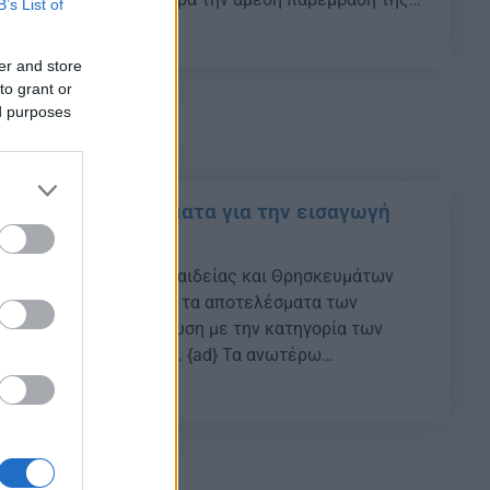
B’s List of
ς και την εις βάθος διερεύνηση της υπόθεσης. {ad}
02
 την καταγγελία, […]
er and store
to grant or
ed purposes
019: Τα αποτελέσματα για την εισαγωγή
: Από το Υπουργείο Παιδείας και Θρησκευμάτων
θες,Tρίτη 12/11/2019, τα αποτελέσματα των
 Τριτοβάθμια Εκπαίδευση με την κατηγορία των
μαϊκό έτος 2019-2020. {ad} Τα ανωτέρω
αι διαθέσιμα στους υποψηφίους μέσω διαδικτύου
22
οσελίδα του Υπουργείου Παιδείας και Θρησκευμάτων
r (αρχική σελίδα) ή στην ηλεκτρονική διεύθυνση
.minedu.gov.gr Οι υποψήφιοι […]