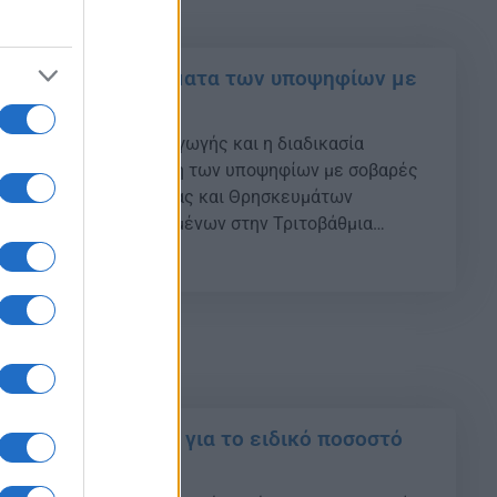
2019: Τα αποτελέσματα των υποψηφίων με
σεις
: Αποτελέσματα εισαγωγής και η διαδικασία
ριτοβάθμια Εκπαίδευση των υποψηφίων με σοβαρές
ό το Υπουργείο Παιδείας και Θρησκευμάτων
α ονόματα των εισαγομένων στην Τριτοβάθμια
φίων με σοβαρές παθήσεις για το ακαδημαϊκό έτος
05
ωτέρω αποτελέσματα είναι διαθέσιμα στους
πό το διαδίκτυο (στην ιστοσελίδα του Υ.ΠΑΙ.Θ.,
inedu.gov.gr). […]
πουργική απόφαση για το ειδικό ποσοστό
 της Μάνδρας»