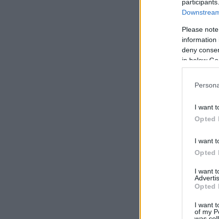
participants
Downstream 
Please note
information 
deny consent
in below Go
Persona
I want t
Opted 
I want t
Opted 
I want 
Advertis
Opted 
I want t
of my P
was col