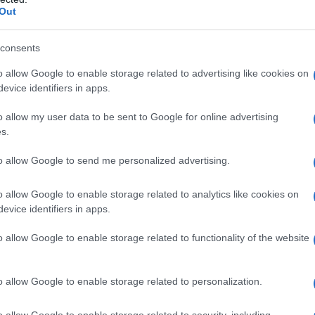
Out
Πανελλήνιες 
consents
σοβαρές παθή
o allow Google to enable storage related to advertising like cookies on
evice identifiers in apps.
Πανελλήνιες 2019
εγγραφών στην Τ
o allow my user data to be sent to Google for online advertising
παθήσεις {ad} Απ
s.
ανακοινώνονται τ
Εκπαίδευση υποψη
to allow Google to send me personalized advertising.
31/10/2019 - 09:
2019-2020. Τα αν
ενδιαφερόμενους α
o allow Google to enable storage related to analytics like cookies on
https://results.it.m
evice identifiers in apps.
o allow Google to enable storage related to functionality of the website
«Λάθος στην υ
o allow Google to enable storage related to personalization.
στους μαθητές
o allow Google to enable storage related to security, including