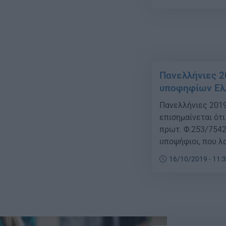
υποψηφίων περιο
το σχολικό έτος 2
Πανελλήνιες 2
υποφηφίων Ελ
Πανελλήνιες 2019
επισημαίνεται ότ
πρωτ. Φ.253/7542
υποψήφιοι, που λ
Tριτοβάθμια Eκπα
16/10/2019 - 11:
Εξωτερικού μπορο
επίδειξη […]