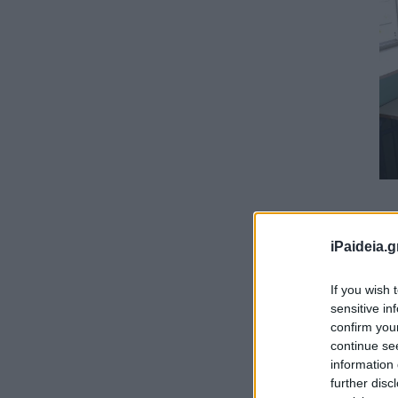
iPaideia.g
If you wish 
sensitive in
confirm you
continue se
information 
further disc