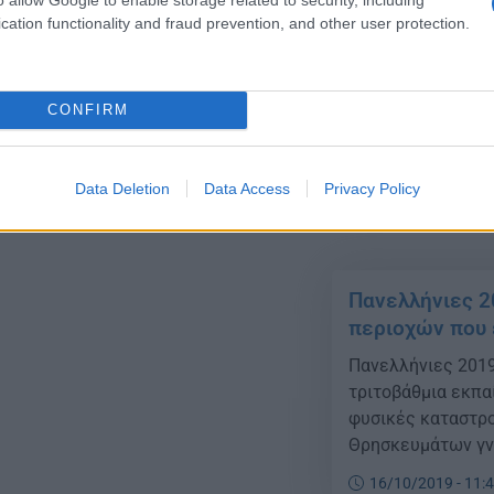
Tην άμεση ανάγκ
cation functionality and fraud prevention, and other user protection.
στους δικαιούχου
Εξετάσεις του Δή
Κινήματος Αλλαγή
CONFIRM
την υπουργό Παιδε
27/10/2019 - 20:
αριθμ. Φ. 253.2/1
Παιδείας, καθορί
Data Deletion
Data Access
Privacy Policy
Πανελλήνιες 
περιοχών που
Πανελλήνιες 201
τριτοβάθμια εκπ
φυσικές καταστρο
Θρησκευμάτων γνω
ελέγχου και επιλ
16/10/2019 - 11: