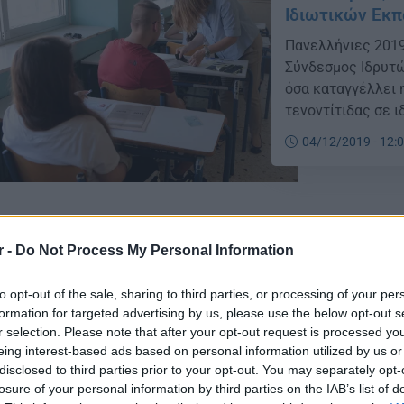
Ιδιωτικών Εκπ
Πανελλήνιες 2019
Σύνδεσμος Ιδρυτώ
όσα καταγγέλλει η
τενοντίτιδας σε 
κατά την διάρκει
04/12/2019 - 12:
2019 – ΟΙΕΛΕ: Σοβ
r -
Do Not Process My Personal Information
Πανελλήνιες 2
to opt-out of the sale, sharing to third parties, or processing of your per
μαθητές ιδιωτ
formation for targeted advertising by us, please use the below opt-out s
r selection. Please note that after your opt-out request is processed y
Μια εξαιρετικά σ
eing interest-based ads based on personal information utilized by us or
πολιτική ηγεσία τ
disclosed to third parties prior to your opt-out. You may separately opt-
Εκπαίδευσης και 
losure of your personal information by third parties on the IAB’s list of
μας και για την 