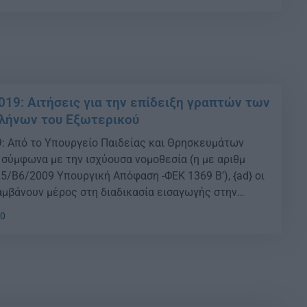
χών που επλήγησαν από φυσικές καταστροφές κατά
018-2019. Οι υποψήφιοι αυτοί από ΓΕΛ και […]
019: Αιτήσεις για την επίδειξη γραπτών των
λήνων του Εξωτερικού
: Από το Υπουργείο Παιδείας και Θρησκευμάτων
ι σύμφωνα με την ισχύουσα νομοθεσία (η με αριθμ
5/Β6/2009 Υπουργική Απόφαση -ΦΕΚ 1369 Β’), {ad} οι
αμβάνουν μέρος στη διαδικασία εισαγωγής στην
ίδευση με την ειδική κατηγορία των Ελλήνων του
30
ύν να λάβουν γνώση των γραπτών τους δοκιμίων με