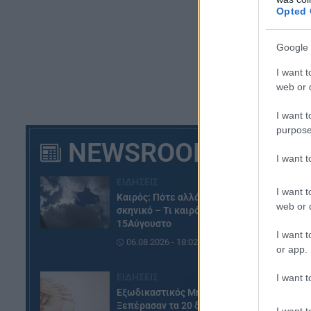
Opted 
Google 
I want t
web or d
I want t
purpose
NEWSROOM
I want 
ΕΙΔΗΣΕΙΣ
I want t
Καιρός: Πότε αλλάζει το
web or d
σκηνικό – Τι καιρό θα κάνει τον
15Αύγουστο
I want t
06.08.2026 - 18:02
or app.
ΕΙΔΗΣΕΙΣ
I want t
Εξωδικαστικός Μηχανισμός:
Ξεπέρασαν τα 20 δισ. ευρώ οι
I want t