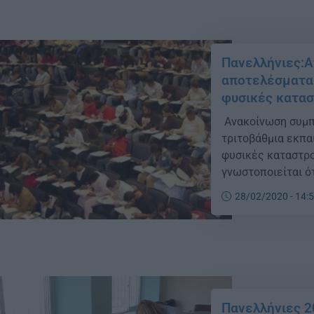
Πανελλήνιες:
αποτελέσματα
φυσικές κατα
Ανακοίνωση συμπ
τριτοβάθμια εκπ
φυσικές καταστρο
γνωστοποιείται ό
επιλογής για εισ
28/02/2020 - 14:
ΓΕΛ και των ΕΠΑΛ
έτους 2019, κατο
[…]
Πανελλήνιες 2