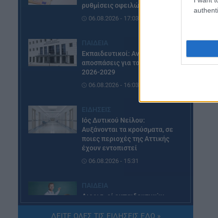
ρυθμίσεις οφειλών
authenti
06.08.2026 - 17:03
ΠΑΙΔΕΙΑ
Εκπαιδευτικοί: Ανακλήθηκαν
αποσπάσεις για τα σχολικά έτη
2026-2029
06.08.2026 - 16:03
ΕΙΔΗΣΕΙΣ
Ιός Δυτικού Νείλου:
Αυξάνονται τα κρούσματα, σε
ποιες περιοχές της Αττικής
έχουν εντοπιστεί
06.08.2026 - 15:31
ΠΑΙΔΕΙΑ
Διορισμοί εκπαιδευτικών
2026: Δείτε μέχρι ποια σειρά
ΑΣΕΠ έγιναν οι περσινοί
ΔΕΙΤΕ ΟΛΕΣ ΤΙΣ ΕΙΔΗΣΕΙΣ ΕΔΩ »