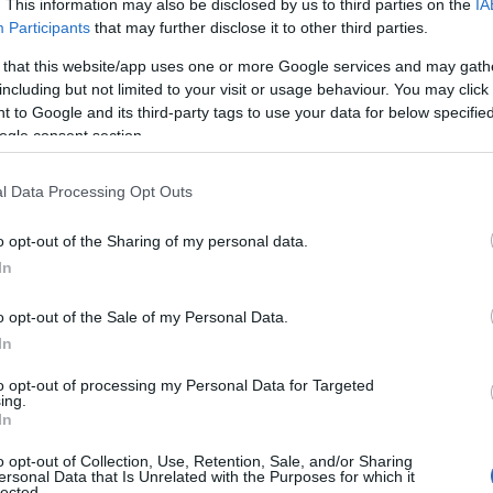
. This information may also be disclosed by us to third parties on the
IA
Υπουργού Παιδεία
Participants
that may further disclose it to other third parties.
02/12/2019 - 16:
ΟΙΕΛΕ Σύμφωνα με
 that this website/app uses one or more Google services and may gath
including but not limited to your visit or usage behaviour. You may click 
 to Google and its third-party tags to use your data for below specifi
ogle consent section.
l Data Processing Opt Outs
Πανελλήνιες 2
αθλητών
o opt-out of the Sharing of my personal data.
In
Πανελλήνιες 2019
ανακοινώνονται χ
o opt-out of the Sale of my Personal Data.
εισαγομένων στην
In
αθλητών το ακαδη
αποτελέσματα είν
to opt-out of processing my Personal Data for Targeted
13/11/2019 - 09:
ing.
στην επίσημη ιστ
In
www.minedu.gov.g
o opt-out of Collection, Use, Retention, Sale, and/or Sharing
https://results.it
ersonal Data that Is Unrelated with the Purposes for which it
lected.