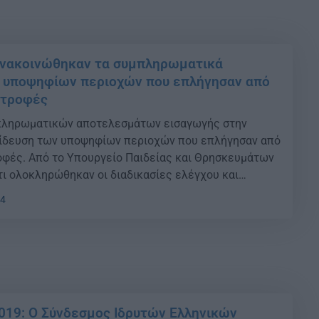
Ανακοινώθηκαν τα συμπληρωματικά
 υποψηφίων περιοχών που επλήγησαν από
στροφές
ληρωματικών αποτελεσμάτων εισαγωγής στην
αίδευση των υποψηφίων περιοχών που επλήγησαν από
φές. Από το Υπουργείο Παιδείας και Θρησκευμάτων
τι ολοκληρώθηκαν οι διαδικασίες ελέγχου και
αγωγή στην Τριτοβάθμια Εκπαίδευση των υποψηφίων
54
, οι οποίοι συμμετείχαν στις πανελλαδικές εξετάσεις
ικούν μονίμως στις πληγείσες περιοχές που ορίζονται
019: Ο Σύνδεσμος Ιδρυτών Ελληνικών