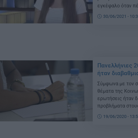
εγκέφαλο όταν πέ
αλλά δεν παράτησ
30/06/2021 - 10:
πρόεδρος του Δημ
Πανελλήνιες 2
ήταν διαβαθμι
Σύμφωνα με τον σ
θέματα της Κοινω
ερωτήσεις ήταν δ
προβλήματα στους
ύλης. Πολύ καλά 
19/06/2020 - 13:
έναν πολύ υψηλό 
[…]