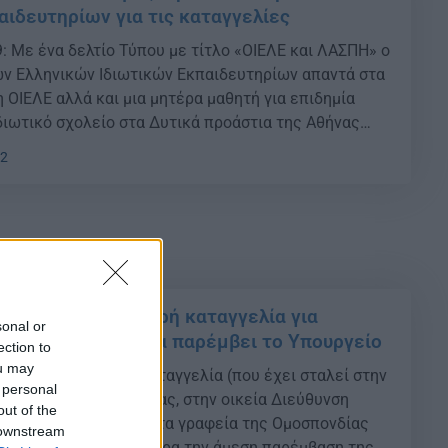
αιδευτηρίων για τις καταγγελίες
: Με ένα δελτίο Τύπου με τίτλο «ΟΙΕΛΕ και ΛΑΣΠΗ» ο
ν Ελληνικών Ιδιωτικών Εκπαιδευτηρίων απαντά στα
 ΟΙΕΛΕ αλλά και μια μητέρα μαθητή για επιδημία
ιδιωτικό σχολείο στα Δυτικά προάστια της Αθήνας
α των πανελλαδικών εξετάσεων . {ad} Πανελλήνιες
02
αρή καταγγελία για μαθητές […]
019 – ΟΙΕΛΕ: Σοβαρή καταγγελία για
sonal or
ικού σχολείου – Να παρέμβει το Υπουργείο
ection to
ou may
οβαρή και επώνυμη καταγγελία (που έχει σταλεί στην
 personal
ου Υπουργείου Παιδείας, στην οικεία Διεύθυνση
out of the
στην ΟΛΜΕ) έφθασε στα γραφεία της Ομοσπονδίας
 downstream
οποία η ΟΙΕΛΕ ζητά σήμερα την άμεση παρέμβαση της