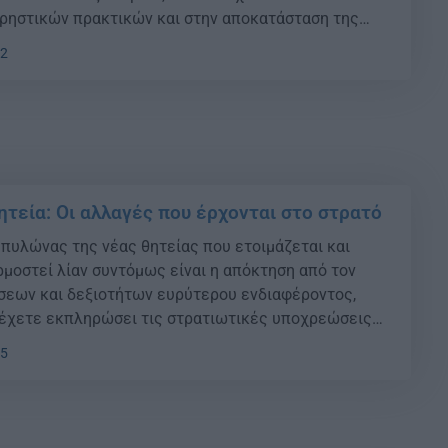
ρηστικών πρακτικών και στην αποκατάσταση της
τι σε μια συνταγματική υποχρέωση.
32
ητεία: Οι αλλαγές που έρχονται στο στρατό
 πυλώνας της νέας θητείας που ετοιμάζεται και
ρμοστεί λίαν συντόμως είναι η απόκτηση από τον
σεων και δεξιοτήτων ευρύτερου ενδιαφέροντος,
 έχετε εκπληρώσει τις στρατιωτικές υποχρεώσεις
μίμως εκτός στρατεύματος, μην νομίζετε πλέον ότι
15
και με τον στρατό. Το Υπουργείο Εθνικής Άμυνας
ια σειρά […]