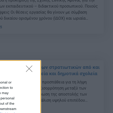
α η προκήρυξη της Σχολής Εθνικής Άμυνας για την
ων εκπαιδευτικού – διδακτικού προσωπικού. Ποιούς
ψεις Οι θέσεις εργασίας θα γίνουν με σύμβαση
ύ δικαίου ορισμένου χρόνου (ΙΔΟΧ) και ωριαία
την κάλυψη των εκπαιδευτικών αναγκών του
25
ς 2022-2023, του Διεθνούς Σχολείου Σπουδών (ΔΣΣ)
ior Course») […]
 η μεταφορά τέκνων στρατιωτικών από και
ιακούς, νηπιαγωγεία και δημοτικά σχολεία
αταβάλλει κάθε δυνατή προσπάθεια για τη λήψη
sonal or
ection to
ων, με γνώμονα την εξισορρόπηση μεταξύ των
ou may
ια την επιτυχή εκπλήρωση της αποστολής των
 personal
, αλλά και την εξασφάλιση υψηλού επιπέδου
out of the
στελέχη». Το σύνολο των στελεχών που αιτήθηκαν την
 downstream
40
ου ωραρίου για τη μεταφορά των τέκνων τους, από