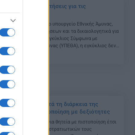
21: Ξεκινούν οι αιτήσεις για τις
σχολές
: Δημοσιεύθηκε από το υπουργείο Εθνικής Άμυνας,
ά με την υποβολή αιτήσεων και τα δικαιολογητικά για
 σχολές. Αναλυτικά η εγκύκλιος Σύμφωνα με
ουργείου Εθνικής Άμυνας (ΥΠΕΘΑ), η εγκύκλιος δεν
 έντυπη μορφή και επομένως οι υποψήφιοι θα πρέπει
02
πό το διαδίκτυο σχετικά με τον τρόπο […]
 με αντίκρυσμα κατά τη διάρκεια της
παγγελματική πιστοποίηση με δεξιότητες
ας ετοιμάζει σχέδιο για θητεία με πιστοποίηση έτσι
 κατά τη διάρκεια των στρατιωτικών τους