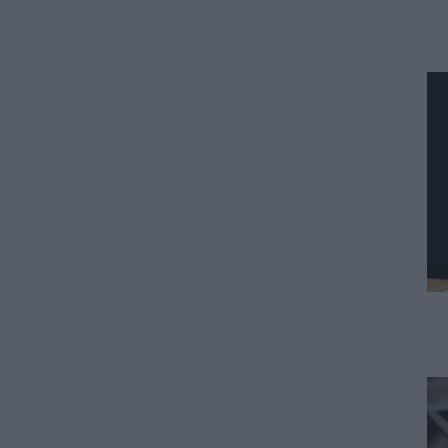
ΠΑΙΔΕΙΑ
Αλλαγές στην κατανομή της
επιστημονικής ευθύνης των
Συμβούλων Εκπαίδευσης
05.08.2026 - 15:52
ΠΑΙΔΕΙΑ
Φοιτητές: Πότε έρχεται νέο
κύμα διαγραφών από τα ΑΕΙ
05.08.2026 - 15:39
ΕΙΔΗΣΕΙΣ
Προκήρυξη ΑΣΕΠ για μόνιμες
προσλήψεις στη Δημοτική
Αστυνομία: Τα οριστικά
αποτελέσματα
05.08.2026 - 15:25
ΕΙΔΗΣΕΙΣ
Έλεγχοι σε χιλιάδες