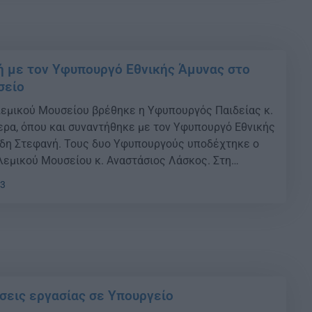
 με τον Υφυπουργό Εθνικής Άμυνας στο
σείο
εμικού Μουσείου βρέθηκε η Υφυπουργός Παιδείας κ.
ρα, όπου και συναντήθηκε με τον Υφυπουργό Εθνικής
άδη Στεφανή. Τους δυο Υφυπουργούς υποδέχτηκε ο
εμικού Μουσείου κ. Αναστάσιος Λάσκος. Στη
η κ. Μακρή και ο κ. Στεφανής εδραίωσαν τη συνέργεια
33
θνικής Άμυνας με το Υπουργείο […]
σεις εργασίας σε Υπουργείο