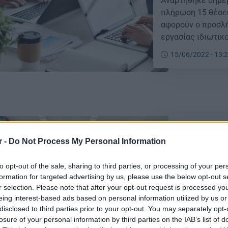
Αναρτήθηκε σήμερ
πλήρωση 15 θέσε
αφορούν ο προσλή
εργασίας ιδιωτικο
αποζημίωση, για 
15/06/2022 - 13:
ακαδημαϊκού έτου
(«International Sen
Ολοκληρώθηκε
r -
Do Not Process My Personal Information
προς βρεφονηπ
Το υπουργείο, «κ
to opt-out of the sale, sharing to third parties, or processing of your per
formation for targeted advertising by us, please use the below opt-out s
ευεργετικών μέτρ
r selection. Please note that after your opt-out request is processed y
αναγκαίων όρων γ
eing interest-based ads based on personal information utilized by us or
Ενόπλων Δυνάμεων
disclosed to third parties prior to your opt-out. You may separately opt-
μέριμνας για τα 
losure of your personal information by third parties on the IAB’s list of
02/07/2021 - 18:
εφαρμογή ευέλικτ