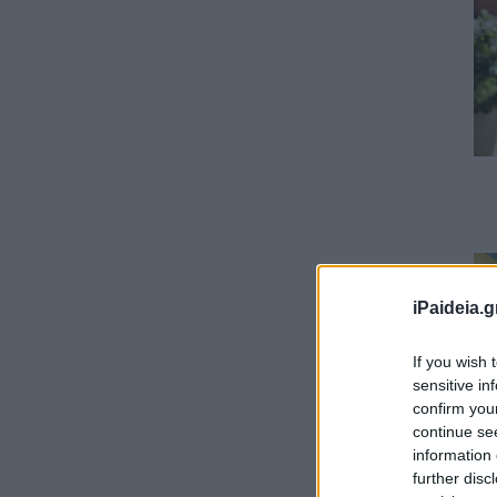
iPaideia.g
If you wish 
sensitive in
confirm you
continue se
information 
further disc