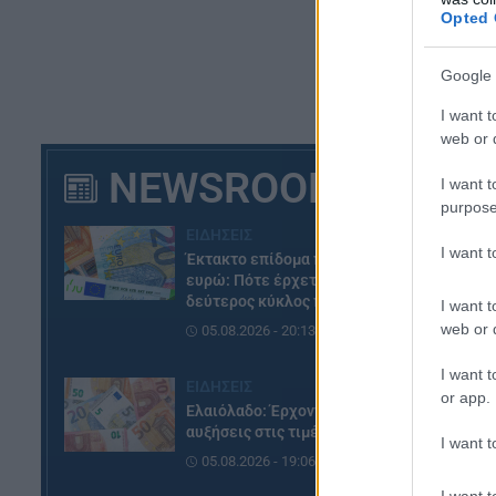
Opted 
Google 
I want t
web or d
NEWSROOM
I want t
purpose
ΕΙΔΗΣΕΙΣ
I want 
Έκτακτο επίδομα παιδιού 150
ευρώ: Πότε έρχεται ο
δεύτερος κύκλος πληρωμών
I want t
web or d
05.08.2026 - 20:13
I want t
ΕΙΔΗΣΕΙΣ
or app.
Ελαιόλαδο: Έρχονται νέες
αυξήσεις στις τιμές
I want t
05.08.2026 - 19:06
I want t