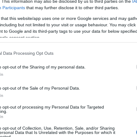
. This information may also be disclosed by us to third parties on the
IA
[…]
Participants
that may further disclose it to other third parties.
 that this website/app uses one or more Google services and may gath
including but not limited to your visit or usage behaviour. You may click 
 to Google and its third-party tags to use your data for below specifi
ogle consent section.
Σημαντικά ερ
στρατιωτικά ι
l Data Processing Opt Outs
«Θεμελιώδης αρχή
o opt-out of the Sharing of my personal data.
υπουργείου Εθνική
In
την απρόσκοπτη 
ΑΣΕΙ, σε κάθε ερε
o opt-out of the Sale of my Personal Data.
προγράμματα σε ε
29/05/2021 - 21:
In
Ευρωπαϊκή Ένωση 
Άμυνας, […]
to opt-out of processing my Personal Data for Targeted
ing.
In
o opt-out of Collection, Use, Retention, Sale, and/or Sharing
ersonal Data that Is Unrelated with the Purposes for which it
lected.