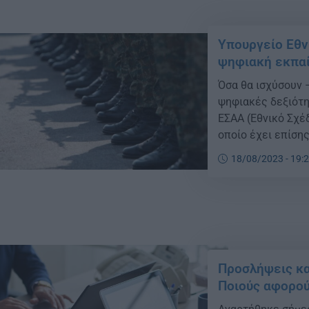
Υπουργείο Εθνι
ψηφιακή εκπαί
Όσα θα ισχύσουν 
ψηφιακές δεξιότη
ΕΣΑΑ (Εθνικό Σχέ
οποίο έχει επίσης
(https://greece20.
18/08/2023 - 19:
(Απασχόληση, Δεξ
χρηματοδοτείται 
Προσλήψεις κα
Ποιούς αφορο