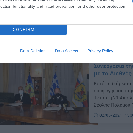
υποχρεώσεων να ε
cation functionality and fraud prevention, and other user protection.
νέα, στόχος του 
ακόμη μεγαλύτερη
16/05/2021 - 21:
υπουργού Αμυνας Ν
CONFIRM
Data Deletion
Data Access
Privacy Policy
Συνεργασία τη
με το Διεθνές
Κατά τη διάρκεια
αποφυγής και περ
Τετάρτη 21 Απριλ
Σχολής Πολέμου 
εκπροσωπώντας τ
02/05/2021 - 13:
Καΐσης, Πρόεδρος
Πανεπιστημίου Ελ