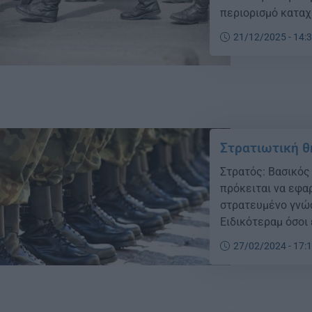
περιορισμό καταχ
ισονομίας απέναν
21/12/2025 - 14:
Στρατιωτική θ
Στρατός: Βασικός
πρόκειται να εφα
στρατευμένο γνώ
Ειδικότεραμ όσοι
και βρίσκεστε νο
27/02/2024 - 17:
έχετε τελειώσει 
(ΥΠΕΘΑ) προωθεί μ