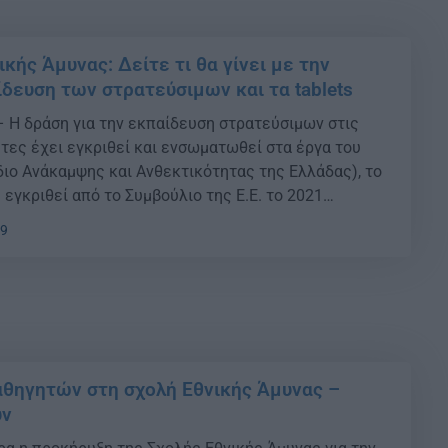
κής Άμυνας: Δείτε τι θα γίνει με την
δευση των στρατεύσιμων και τα tablets
– Η δράση για την εκπαίδευση στρατεύσιμων στις
τες έχει εγκριθεί και ενσωματωθεί στα έργα του
διο Ανάκαμψης και Ανθεκτικότητας της Ελλάδας), το
 εγκριθεί από το Συμβούλιο της Ε.Ε. το 2021
gov.gr/to-plires-sxedio/) και ανήκει στον 3ο πυλώνα
29
ιότητες, Κοινωνική Συνοχή). Συγκεκριμένα,
από πόρους του […]
θηγητών στη σχολή Εθνικής Άμυνας –
ύν