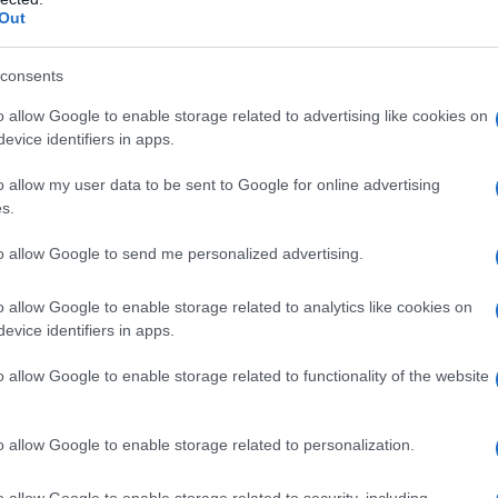
Out
Πανελλήνιες 20
στρατιωτικές 
consents
Πανελλήνιες 2021
προκήρυξη σχετικ
o allow Google to enable storage related to advertising like cookies on
evice identifiers in apps.
τις στρατιωτικές
ενημέρωση του Υπ
o allow my user data to be sent to Google for online advertising
θα διακινηθεί σε
17/05/2021 - 14:
s.
να ενημερωθούν α
to allow Google to send me personalized advertising.
o allow Google to enable storage related to analytics like cookies on
evice identifiers in apps.
o allow Google to enable storage related to functionality of the website
Πιστοποιητικό
Θητείας και ε
o allow Google to enable storage related to personalization.
Το υπουργείο Άμυν
ώστε οι φαντάροι
o allow Google to enable storage related to security, including