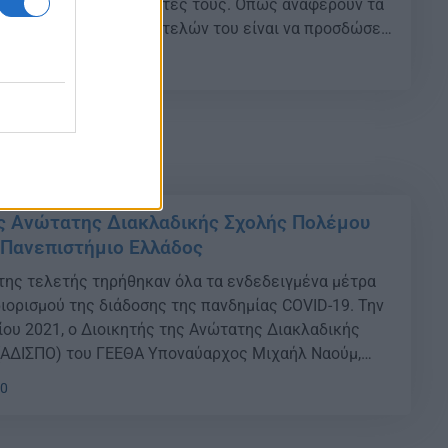
νισχύουν τις δεξιότητες τους. Όπως αναφέρουν τα
υπουργείου και των επιτελών του είναι να προσδώσει
 αξία στη στρατιωτική θητεία. Επιδίωξη του
25
ίκου Παναγιωτόπουλου είναι, δηλαδή, οι νέοι […]
ς Ανώτατης Διακλαδικής Σχολής Πολέμου
 Πανεπιστήμιο Ελλάδος
 της τελετής τηρήθηκαν όλα τα ενδεδειγμένα μέτρα
ιορισμού της διάδοσης της πανδημίας COVID-19. Την
ίου 2021, ο Διοικητής της Ανώτατης Διακλαδικής
(ΑΔΙΣΠΟ) του ΓΕΕΘΑ Υποναύαρχος Μιχαήλ Ναούμ,
ο ΓΕΕΘΑ και ο Ομότιμος Καθηγητής Αθανάσιος
00
 της Διοικούσας Επιτροπής του Διεθνούς
λάδος (ΔΙΠΑΕ) υπέγραψαν […]