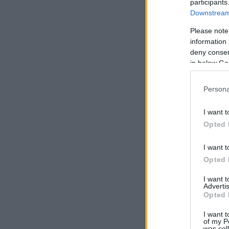
participants
Downstream 
Please note
information 
deny consent
in below Go
Persona
I want t
Opted 
I want t
Opted 
I want 
Advertis
Opted 
I want t
of my P
was col