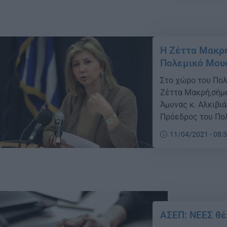
Η Ζέττα Μακρή
Πολεμικό Μου
Στο χώρο του Πολ
Ζέττα Μακρή,σήμε
Άμυνας κ. Αλκιβι
Πρόεδρος του Πολ
συνάντησή τους, 
11/04/2021 - 08:
του Υπουργείου Ε
ΑΣΕΠ: ΝΕΕΣ θέ