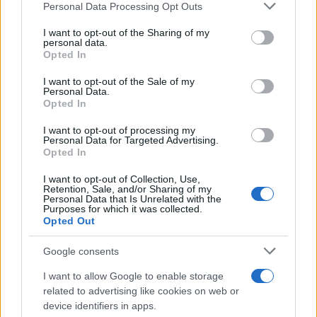
Please note that this website/app uses one or more Google
Personal Data Processing Opt Outs
services and may gather and store information including but
not limited to your visit or usage behaviour. You may click to
I want to opt-out of the Sharing of my
personal data.
grant or deny consent to Google and its third-party tags to
Opted In
Συγχαρητήρια στα παιδιά της
use your data for below specified purposes in below Google
Φιλοθέης για τη συμπαράστασή
consent section.
I want to opt-out of the Sale of my
τους στα προσφυγόπουλα
Personal Data.
Opted In
01/04/2016 - 12:53
I want to opt-out of processing my
Personal Data for Targeted Advertising.
Opted In
Αρχιμ. Παύλου
I want to opt-out of Collection, Use,
Δημητρακοπούλου, Το
Retention, Sale, and/or Sharing of my
διαθρησκειακό άνοιγμα της
Personal Data that Is Unrelated with the
Purposes for which it was collected.
Ορθοδοξίας στη θεματολογία της
Opted Out
Αγίας και Μεγάλης Συνόδου
24/03/2016 - 14:00
Google consents
I want to allow Google to enable storage
related to advertising like cookies on web or
device identifiers in apps.
Συνεργασία με τη UNICEF για τα