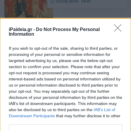
25/04/2016 - 18:41
iPaideia.gr -
Do Not Process My Personal
Αρχιμ. Παύλος
Information
Δημητρακόπουλος, Γ΄ Κυριακή
Νηστειών (Της
If you wish to opt-out of the sale, sharing to third parties, or
Σταυροπροσκυνήσεως)
processing of your personal or sensitive information for
targeted advertising by us, please use the below opt-out
02/04/2016 - 14:51
section to confirm your selection. Please note that after your
opt-out request is processed you may continue seeing
interest-based ads based on personal information utilized by
us or personal information disclosed to third parties prior to
your opt-out. You may separately opt-out of the further
Αρχ. Παύλου Δημητρακοπούλου,
disclosure of your personal information by third parties on the
Ερμηνευτικό σχόλιο στον Κανόνα
IAB’s list of downstream participants. This information may
του Ακαθίστου
also be disclosed by us to third parties on the
IAB’s List of
Downstream Participants
that may further disclose it to other
01/04/2016 - 18:07
third parties.