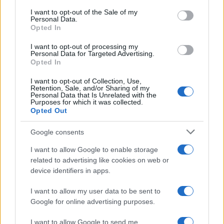
ηπείρους – 4.500 άτομα σε 156
consent section.
I want to opt-out of the Sale of my
εξεταστικά κέντρα
Personal Data.
Opted In
19/05/2017 - 13:00
I want to opt-out of processing my
Personal Data for Targeted Advertising.
Opted In
Το πρώτο εληνικό δημόσιο
σχολείο στην Τρίπολη το 1822
I want to opt-out of Collection, Use,
Retention, Sale, and/or Sharing of my
20/11/2016 - 13:30
Personal Data that Is Unrelated with the
Purposes for which it was collected.
Opted Out
Google consents
Σε τρεις «βαθμίδες» η
εκπαίδευση προσφυγόπουλων
I want to allow Google to enable storage
10/09/2016 - 12:46
related to advertising like cookies on web or
device identifiers in apps.
I want to allow my user data to be sent to
Είναι έτοιμα τα ελληνικά σχολεία
Google for online advertising purposes.
να υποδεχθούν 22.000
προσφυγόπουλα;
I want to allow Google to send me