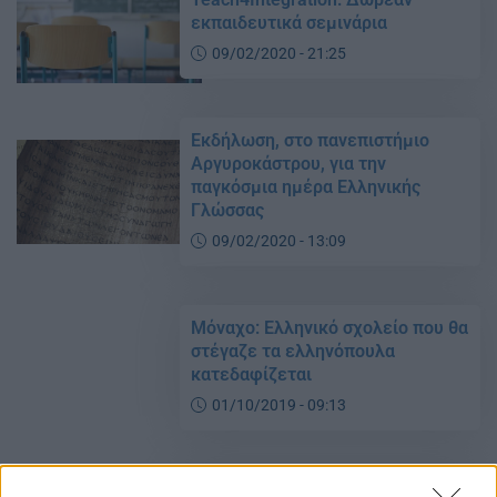
εκπαιδευτικά σεμινάρια
09/02/2020 - 21:25
Εκδήλωση, στο πανεπιστήμιο
Αργυροκάστρου, για την
παγκόσμια ημέρα Ελληνικής
Γλώσσας
09/02/2020 - 13:09
Μόναχο: Ελληνικό σχολείο που θα
στέγαζε τα ελληνόπουλα
κατεδαφίζεται
01/10/2019 - 09:13
Λήγει η προθεσμία μετεγγραφών