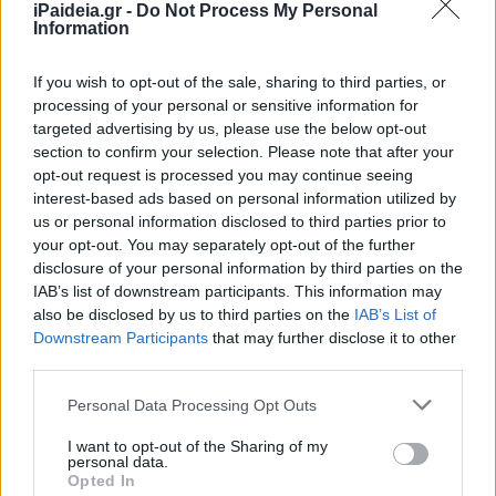
iPaideia.gr -
Do Not Process My Personal
για μαθητές Δευτεροβάθμιας από
Information
και προς ελληνικά σχολεία του
εξωτερικού
If you wish to opt-out of the sale, sharing to third parties, or
30/03/2018 - 12:42
processing of your personal or sensitive information for
targeted advertising by us, please use the below opt-out
section to confirm your selection. Please note that after your
opt-out request is processed you may continue seeing
Διαμαρτυρία αποσπασμένων
interest-based ads based on personal information utilized by
εκπαιδευτικών στο εξωτερικό
us or personal information disclosed to third parties prior to
02/07/2017 - 21:23
your opt-out. You may separately opt-out of the further
disclosure of your personal information by third parties on the
IAB’s list of downstream participants. This information may
also be disclosed by us to third parties on the
IAB’s List of
Κελλας: “Πόντιος Πιλάτος ο
Downstream Participants
that may further disclose it to other
Ζουράρις για το πρόβλημα με το
third parties.
Λύκειο του Μονάχου”
Please note that this website/app uses one or more Google
27/06/2017 - 23:36
Personal Data Processing Opt Outs
services and may gather and store information including but
not limited to your visit or usage behaviour. You may click to
I want to opt-out of the Sharing of my
personal data.
grant or deny consent to Google and its third-party tags to
Opted In
Εξετάσεις ελληνομάθειας σε 5
use your data for below specified purposes in below Google