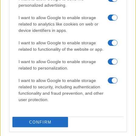
01/08/2016 - 17:01
personalized advertising.
I want to allow Google to enable storage
related to analytics like cookies on web or
Οι εξελίξεις στο θέμα της
device identifiers in apps.
ανέγερσης του ελληνικού
Σχολείου Μονάχου
I want to allow Google to enable storage
related to functionality of the website or app.
20/07/2016 - 16:46
I want to allow Google to enable storage
related to personalization.
Πρώτη απάντηση της ΠΕΘ προς
τον Υπουργό Παιδείας κ. Νίκο
I want to allow Google to enable storage
Φίλη για δηλώσεις του σχετικές
related to security, including authentication
με το μάθημα των Θρησκευτικών
functionality and fraud prevention, and other
user protection.
14/06/2016 - 20:35
CONFIRM
Μέλη του Διοικητικού
Συμβουλίου της Πανελλήνιας