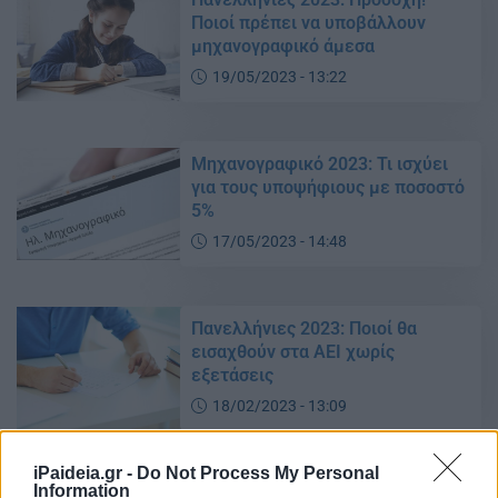
Ποιοί πρέπει να υποβάλλουν
μηχανογραφικό άμεσα
19/05/2023 - 13:22
Μηχανογραφικό 2023: Τι ισχύει
για τους υποψήφιους με ποσοστό
5%
17/05/2023 - 14:48
Πανελλήνιες 2023: Ποιοί θα
εισαχθούν στα ΑΕΙ χωρίς
εξετάσεις
18/02/2023 - 13:09
iPaideia.gr -
Do Not Process My Personal
Information
Πανελλήνιες 2023: Οι υποψήφιοι