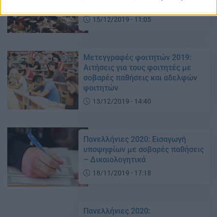
ειδικές κατηγορίες
15/12/2019 - 11:05
Μετεγγραφές φοιτητών 2019:
Αιτήσεις για τους φοιτητές με
σοβαρές παθήσεις και αδελφών
φοιτητών
13/12/2019 - 14:40
Πανελλήνιες 2020: Eισαγωγή
υποψηφίων με σοβαρές παθήσεις
– Δικαιολογητικά
18/11/2019 - 17:18
Πανελλήνιες 2020: