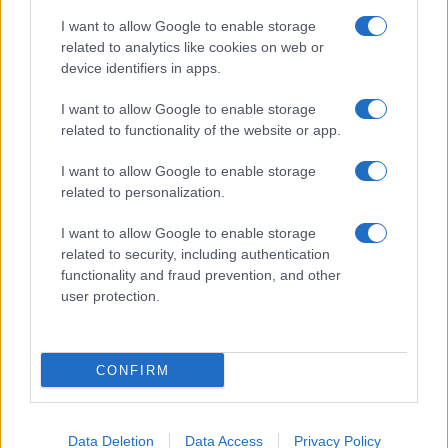
20/01/2021 - 12:13
I want to allow Google to enable storage
related to analytics like cookies on web or
device identifiers in apps.
Μηχανογραφικό 2020: Υποβολή
I want to allow Google to enable storage
μηχανογραφικού των υποψηφίων
related to functionality of the website or app.
που πάσχουν από σοβαρές
παθήσεις
I want to allow Google to enable storage
related to personalization.
03/09/2020 - 18:09
I want to allow Google to enable storage
related to security, including authentication
Μετεγγραφές φοιτητών 2020:
functionality and fraud prevention, and other
Αποτελέσματα για την κατηγορία
user protection.
του 5% και αδελφών πασχόντων
17/01/2020 - 11:46
CONFIRM
Μετεγγραφές φοιτητών 2019:
Ξεκίνησαν οι αιτήσεις για τις
Data Deletion
Data Access
Privacy Policy