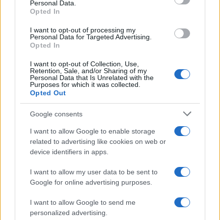
Personal Data.
Opted In
12/05/2022 - 19:38
I want to opt-out of processing my
Personal Data for Targeted Advertising.
Opted In
Πανελλήνιες 2022: To Υπουργείο
Παιδείας ανακοίνωσε ΝΕΑ αλλαγή
I want to opt-out of Collection, Use,
Retention, Sale, and/or Sharing of my
– Ποιούς αφορά
Personal Data that Is Unrelated with the
Purposes for which it was collected.
10/05/2022 - 14:07
Opted Out
Google consents
Μηχανογραφικό 2021 – 5%:
I want to allow Google to enable storage
Αιτήσεις για τους υποψήφιους με
related to advertising like cookies on web or
σοβαρές παθήσεις
device identifiers in apps.
03/09/2021 - 13:41
I want to allow my user data to be sent to
Google for online advertising purposes.
Πανελλήνιες 2021 – Κεφαλίδου
I want to allow Google to send me
για εισαγωγή στα ΑΕΙ: Ένταξη
personalized advertising.
μαθητών στο ποσοστό 5%