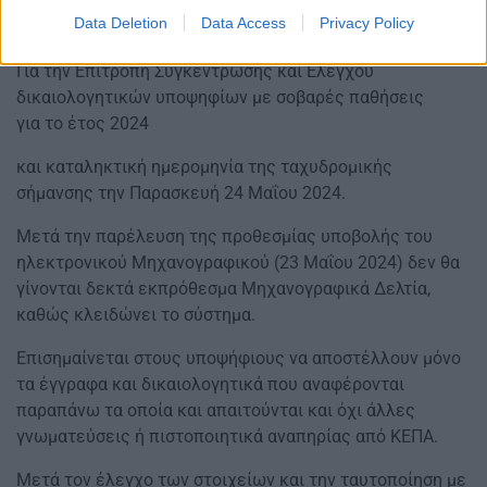
Data Deletion
Data Access
Privacy Policy
με την ένδειξη:
Για την Επιτροπή Συγκέντρωσης και Ελέγχου
δικαιολογητικών υποψηφίων με σοβαρές παθήσεις
για το έτος 2024
και καταληκτική ημερομηνία της ταχυδρομικής
σήμανσης την Παρασκευή 24 Μαΐου 2024.
Μετά την παρέλευση της προθεσμίας υποβολής του
ηλεκτρονικού Μηχανογραφικού (23 Μαΐου 2024) δεν θα
γίνονται δεκτά εκπρόθεσμα Μηχανογραφικά Δελτία,
καθώς κλειδώνει το σύστημα.
Επισημαίνεται στους υποψήφιους να αποστέλλουν μόνο
τα έγγραφα και δικαιολογητικά που αναφέρονται
παραπάνω τα οποία και απαιτούνται και όχι άλλες
γνωματεύσεις ή πιστοποιητικά αναπηρίας από ΚΕΠΑ.
Μετά τον έλεγχο των στοιχείων και την ταυτοποίηση με