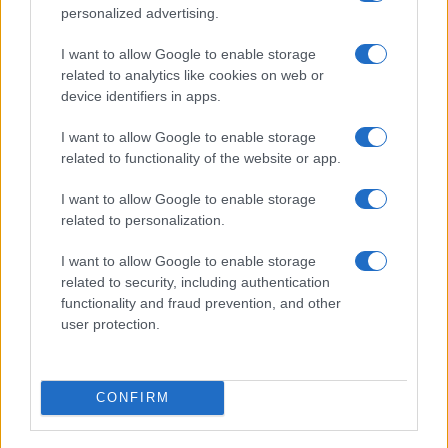
personalized advertising.
σχετικό αίτημα σε Επταμελή Επιτροπή σύμφωνα με την
Φ.152/141455 /Α5/08-12-2023 εγκύκλιο, προκειμένου να
I want to allow Google to enable storage
αποκτήσουν Πιστοποιητικό με νέο κωδικό.
related to analytics like cookies on web or
ένα (1) φωτοαντίγραφο της αστυνομικής ταυτότητας ή
device identifiers in apps.
του διαβατηρίου (εν ισχύ).
σε περίπτωση υποβολής του Μηχανογραφικού Δελτίου,
I want to allow Google to enable storage
related to functionality of the website or app.
από νόμιμα εξουσιοδοτημένο εκπρόσωπο,
συνυποβάλλεται και η πρωτότυπη εξουσιοδότηση.
I want to allow Google to enable storage
related to personalization.
Η αποστολή θα πρέπει να γίνει Α Π Ο Κ Λ Ε Ι Σ Τ Ι Κ Α ΚΑΙ
Μ Ο Ν Ο με ΤΑΧΥΜΕΤΑΦΟΡΑ (COURIER ) προς το:
I want to allow Google to enable storage
related to security, including authentication
ΥΠΟΥΡΓΕΙΟ ΠΑΙΔΕΙΑΣ, ΘΡΗΣΚΕΥΜΑΤΩΝ ΚΑΙ
functionality and fraud prevention, and other
ΑΘΛΗΤΙΣΜΟΥ
user protection.
ΔΙΕΥΘΥΝΣΗ ΕΞΕΤΑΣΕΩΝ ΚΑΙ ΠΙΣΤΟΠΟΙΗΣΕΩΝ
ΤΜΗΜΑ Β΄ γρ. 0090,
CONFIRM
Α. Παπανδρέου 37, Τ.Κ. 15122, Μαρούσι – Αθήνα, Ελλάδα