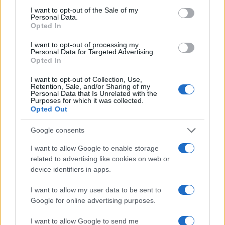
Β. Υπογράφουν τα δύο (2) ανωτέρω έγγραφα (το
consent section.
I want to opt-out of the Sale of my
Μηχανογραφικό Δελτίο σε όλες τις σελίδες).
Personal Data.
Opted In
Γ. Αποστέλλουν (μέχρι και την Παρασκευή 24 Μαΐου 2024
I want to opt-out of processing my
ημερομηνία ταχυδρομικής σήμανσης) τα δύο (2)
Personal Data for Targeted Advertising.
Opted In
ανωτέρω έγγραφα μαζί με:
I want to opt-out of Collection, Use,
ένα (1) φωτοαντίγραφο του τίτλου απόλυσης
Retention, Sale, and/or Sharing of my
Δευτεροβάθμιας Εκπαίδευσης (Μόνο για Απόφοιτους).
Personal Data that Is Unrelated with the
Purposes for which it was collected.
Opted Out
ένα (1) φωτοαντίγραφο του Πιστοποιητικού
διαπίστωσης της πάθησης, που έχει εκδοθεί από την
Google consents
αρμόδια επταμελή Επιτροπή του νοσοκομείου ή
I want to allow Google to enable storage
φωτοαντίγραφο Απόφασης του Κεντρικού Συμβουλίου
related to advertising like cookies on web or
Υγείας (ΚΕΣΥ) (με ημερομηνία έκδοσης μετά τις 13
device identifiers in apps.
Νοεμβρίου 2017 σύμφωνα με την Φ.151/193255/Α5/9-11-
2017). Σύμφωνα με την Υ.Α. Φ.153/147462/Α5/28-11-
I want to allow my user data to be sent to
2022 (Β΄6069) δεν ισχύουν πλέον τα Πιστοποιητικά με
Google for online advertising purposes.
κωδικούς 26, 39, 50 και 55, εφόσον αυτοί καταργήθηκαν
I want to allow Google to send me
και οι κάτοχοί τους κλήθηκαν να υποβάλουν εκ νέου