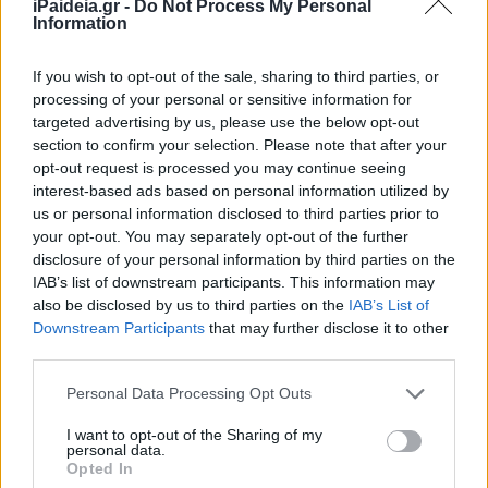
iPaideia.gr -
Do Not Process My Personal
Information
If you wish to opt-out of the sale, sharing to third parties, or
processing of your personal or sensitive information for
targeted advertising by us, please use the below opt-out
section to confirm your selection. Please note that after your
opt-out request is processed you may continue seeing
interest-based ads based on personal information utilized by
us or personal information disclosed to third parties prior to
your opt-out. You may separately opt-out of the further
disclosure of your personal information by third parties on the
IAB’s list of downstream participants. This information may
also be disclosed by us to third parties on the
IAB’s List of
Downstream Participants
that may further disclose it to other
third parties.
Προτείνεται, ο υποψήφιος να κρατήσει φωτοαντίγραφο
Please note that this website/app uses one or more Google
Personal Data Processing Opt Outs
του υπογεγραμμένου Μηχανογραφικού του Δελτίου και
services and may gather and store information including but
της υπογεγραμμένης Υπεύθυνης Δήλωσης για το
not limited to your visit or usage behaviour. You may click to
I want to opt-out of the Sharing of my
personal data.
προσωπικό του αρχείο.
grant or deny consent to Google and its third-party tags to
Opted In
use your data for below specified purposes in below Google