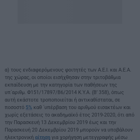
α) τους ενδιαφερόμενους φοιτητές των Α.Ε.Ι. και Α.Ε.Α.
της χώρας, οι οποίοι εισήχθησαν στην τριτοβάθμια
εκπαίδευση με την κατηγορία των παθήσεων της
υπ΄αριθμ. Φ151/17897/Β6/2014 Κ.Υ.Α. (Β’ 358), όπως
αυτή εκάστοτε τροποποιείται ή αντικαθίσταται, σε
ποσοστό
5%
καθ ΄υπέρβαση του αριθμού εισακτέων και
χωρίς εξετάσεις το ακαδημαϊκό έτος 2019-2020, ότι από
την Παρασκευή 13 Δεκεμβρίου 2019 έως και την
Παρασκευή 20 Δεκεμβρίου 2019 μπορούν να υποβάλουν
ηλεκτρονική
αίτηση
για χορήγηση μετεγγραφής μέσω