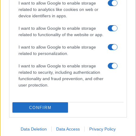
I want to allow Google to enable storage
related to analytics like cookies on web or
Επισκέπτονται την ιστοσελίδα
device identifiers in apps.
https://transfer3.it.minedu.gov.gr
και από το μενού
Χρήσιμα Έγγραφα επιλέγουν τα πρότυπα Αίτησης
I want to allow Google to enable storage
Μετεγγραφής και Δήλωσης Αποποίησης αντίστοιχα. Ο
related to functionality of the website or app.
ενδιαφερόμενος για μετεγγραφή αδελφός συμπληρώνει
I want to allow Google to enable storage
την αίτηση μετεγγραφής και ο αδελφός του την
related to personalization.
αποποίηση δικαιώματος μετεγγραφής αντίστοιχα. Τα εν
λόγω έγγραφα αποθηκεύονται σε μορφή pdf και ο
I want to allow Google to enable storage
αιτούμενος τη μετεγγραφή αδελφός αποστέλλει το
related to security, including authentication
ζεύγος αίτηση μετεγγραφής-αποποίηση αδελφού ως
functionality and fraud prevention, and other
επισυναπτόμενα ηλεκτρονικού μηνύματος με θέμα:
user protection.
Αίτηση μετεγγραφής αδελφών φοιτητών με σοβαρές
παθήσεις ή αθλητών ακαδημαϊκού έτους 2019 – 2020,
στις ηλεκτρονικές διευθύνσεις:
foitmer@minedu.gov.gr
CONFIRM
και
egovan@minedu.gov.gr
, στο διάστημα από την
Παρασκευή 13 Δεκεμβρίου 2019 έως και την Παρασκευή
20 Δεκεμβρίου 2019.
Data Deletion
Data Access
Privacy Policy