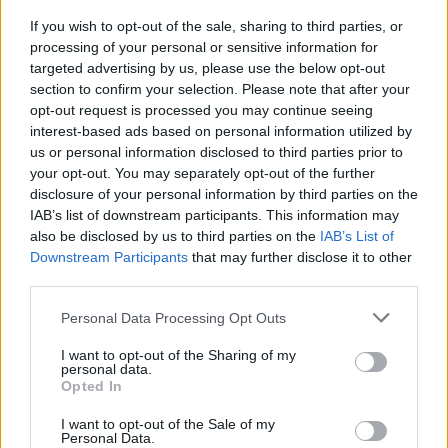
παθήσεων της υπ΄αριθμ. Φ151/17897/Β6/2014 Κ.Υ.Α. (Β’
If you wish to opt-out of the sale, sharing to third parties, or
358), όπως αυτή εκάστοτε τροποποιείται ή
processing of your personal or sensitive information for
αντικαθίσταται, ή με την κατηγορία των διακριθέντων
targeted advertising by us, please use the below opt-out
αθλητών του άρθρου 34 του ν. 2725/1999 (Α’ 121), όπως
section to confirm your selection. Please note that after your
opt-out request is processed you may continue seeing
τροποποιήθηκε και ισχύει, και σπουδάζουν σε
interest-based ads based on personal information utilized by
διαφορετική Περιφερειακή Ενότητα, τόσο μεταξύ τους
us or personal information disclosed to third parties prior to
όσο και από την Περιφερειακή Ενότητα στην οποία οι
your opt-out. You may separately opt-out of the further
γονείς τους διαμένουν μόνιμα ή έχουν πλήρη κυριότητα
disclosure of your personal information by third parties on the
ή επικαρπία κατοικίας, και εφόσον πληρούνται οι
IAB’s list of downstream participants. This information may
προϋποθέσεις, όπως αυτές ορίζονται στην υπ΄αριθμ.
also be disclosed by us to third parties on the
IAB’s List of
37818/Ζ1/5-03-2018 Υ.Α (Β΄862), να υποβάλλουν αίτηση
Downstream Participants
that may further disclose it to other
third parties.
μετεγγραφής σύμφωνα με την ακόλουθη διαδικασία:
Please note that this website/app uses one or more Google
Personal Data Processing Opt Outs
services and may gather and store information including but
not limited to your visit or usage behaviour. You may click to
I want to opt-out of the Sharing of my
personal data.
grant or deny consent to Google and its third-party tags to
Opted In
use your data for below specified purposes in below Google
consent section.
I want to opt-out of the Sale of my
Personal Data.