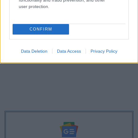
μισθούς και συντάξεις – Έρχεται ΝΕΟ έκτακτο
user protection.
επίδομα
CONFIRM
Data Deletion
Data Access
Privacy Policy