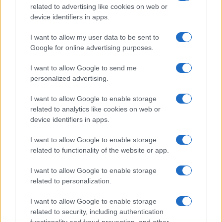
related to advertising like cookies on web or
device identifiers in apps.
I want to allow my user data to be sent to
Google for online advertising purposes.
I want to allow Google to send me
personalized advertising.
I want to allow Google to enable storage
related to analytics like cookies on web or
Δείτε αναλυτικά τα σχολεία στη
device identifiers in apps.
σχετική
Υπουργική Απόφαση
.
I want to allow Google to enable storage
related to functionality of the website or app.
Fuel Pass 3: Αυξημένη η ΝΕΑ επιδότηση –
Πότε «κλειδώνουν» τα ποσά
I want to allow Google to enable storage
related to personalization.
Παγώνη για άνοιγμα σχολείων: Τι είπε για
μάσκα στα σχολεία
I want to allow Google to enable storage
related to security, including authentication
Το «καλάθι» της ΔΕΘ: Τι θα ανακοινωθεί για
functionality and fraud prevention, and other