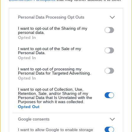
μαθητών/τριών που φοιτούν ήδη σε ολοήμερο και ο
third parties.
αριθμός των λειτουργούντων ολοήμερων τμημάτων.
Please note that this website/app uses one or more Google
Personal Data Processing Opt Outs
services and may gather and store information including but
not limited to your visit or usage behaviour. You may click to
I want to opt-out of the Sharing of my
personal data.
grant or deny consent to Google and its third-party tags to
Opted In
use your data for below specified purposes in below Google
consent section.
I want to opt-out of the Sale of my
Personal Data.
Opted In
I want to opt-out of processing my
Personal Data for Targeted Advertising.
Opted In
I want to opt-out of Collection, Use,
Retention, Sale, and/or Sharing of my
Personal Data that Is Unrelated with the
Purposes for which it was collected.
Opted Out
Google consents
I want to allow Google to enable storage