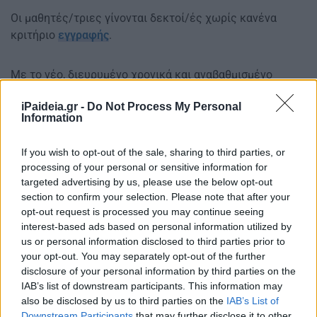
Οι μαθητές/τριες γίνονται δεκτοί/ές χωρίς κανένα
κριτήριο
εγγραφής
.
Με το νέο, διευρυμένο χρονικά και αναβαθμισμένο
ποιοτικά, ολοήμερο, ενισχύονται οι δωρεάν παροχές
iPaideia.gr -
Do Not Process My Personal
εκπαίδευσης, εξασφαλίζεται περισσότερος
Information
ελεύθερος, δημιουργικός χρόνος για τα παιδιά στο σπίτι
εφόσον η μελέτη θα ολοκληρώνεται στο σχολείο και
If you wish to opt-out of the sale, sharing to third parties, or
επιτυγχάνεται προσέγγιση του σχολικού με το
processing of your personal or sensitive information for
εργασιακό ωράριο των γονέων.
targeted advertising by us, please use the below opt-out
section to confirm your selection. Please note that after your
Το αναβαθμισμένο πρόγραμμα ολοήμερου για το σχολικό
opt-out request is processed you may continue seeing
έτος 2022-23 θα εφαρμοστεί στο 50% των τμημάτων
interest-based ads based on personal information utilized by
νηπιαγωγείων και δημοτικών που λειτουργούν σήμερα
us or personal information disclosed to third parties prior to
ως ολοήμερα, δηλαδή σε περίπου 5.000 τμήματα σε
your opt-out. You may separately opt-out of the further
disclosure of your personal information by third parties on the
Αθήνα, Θεσσαλονίκη και περιφέρεια. Για την επιλογή των
IAB’s list of downstream participants. This information may
σχολικών μονάδων ελήφθησαν υπόψη κριτήρια όπως το
also be disclosed by us to third parties on the
IAB’s List of
μαθητικό δυναμικό του σχολείου, ο αριθμός των
Downstream Participants
that may further disclose it to other