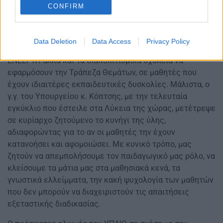
χαρακτηριστικό ότι αυξήθηκε η ύλη σε κάθε κατεύθυνση,
CONFIRM
σε υπερβολικό επίπεδο και στη Β’ Λυκείου των
ΕΠΑΛ
, τα
πρώτα θέματα της Τράπεζας Θεμάτων, προστέθηκαν
μόλις πριν λίγες μέρες, δηλαδή, 1,5 μήνα πριν κλείσουν
Data Deletion
Data Access
Privacy Policy
τα σχολεία. Έφτασε στο σημείο να υποχρεώνει τα
ΕΝΕΕΓΥΛ αλλά και τα διαπολιτισμικά σχολεία να
εφαρμόσουν την Τράπεζα Θεμάτων, σε μαθητές που
έχουν ιδιαιτέρες εκπαιδευτικές δυσκολίες. Μάλιστα, ο
γ.γ. του Υπουργείου κ. Κόπτσης, με την τελευταία
εγκύκλιο που έστειλε στα Λύκεια της χώρας, μετέτρεψε
σε κυρίαρχο ζητούμενο το κυνήγι της ύλης,
αδιαφορώντας για το αν οι μαθητές την έχουν
κατανοήσει και αφομοιώσει. Με κυνικό τρόπο, μας
ζητούν να απεμπολήσουμε τον παιδαγωγικό μας ρόλο, να
κλείσουμε τα μάτια μας στα μαθησιακά κενά, τα
γνωστικά ελλείμματα, την κακή ψυχολογία των μαθητών
που δεν μπορούν να διαχειριστούν τις απαιτήσεις
εξεταστικής διαδικασίας.