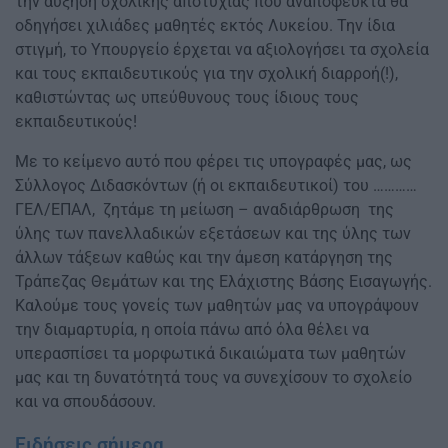
την αύξηση σχολικής αποτυχίας που αναπόφευκτα θα
οδηγήσει χιλιάδες μαθητές εκτός Λυκείου. Την ίδια
στιγμή, το Υπουργείο έρχεται να αξιολογήσει τα σχολεία
και τους εκπαιδευτικούς για την σχολική διαρροή(!),
καθιστώντας ως υπεύθυνους τους ίδιους τους
εκπαιδευτικούς!
Με το κείμενο αυτό που φέρει τις υπογραφές μας, ως
Σύλλογος Διδασκόντων (ή οι εκπαιδευτικοί) του …………
ΓΕΛ/ΕΠΑΛ, ζητάμε τη μείωση – αναδιάρθρωση της
ύλης των πανελλαδικών εξετάσεων και της ύλης των
άλλων τάξεων καθώς και την άμεση κατάργηση της
Τράπεζας Θεμάτων και της Ελάχιστης Βάσης Εισαγωγής.
Καλούμε τους γονείς των μαθητών μας να υπογράψουν
την διαμαρτυρία, η οποία πάνω από όλα θέλει να
υπερασπίσει τα μορφωτικά δικαιώματα των μαθητών
μας και τη δυνατότητά τους να συνεχίσουν το σχολείο
και να σπουδάσουν.
Ειδήσεις σήμερα