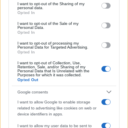
Το κείμενο μπορεί να υπογραφεί, είτε από τον Σύλλογο
not limited to your visit or usage behaviour. You may click to
I want to opt-out of the Sharing of my
Διδασκόντων (μέσα από συνεδρίασή του), είτε με την
personal data.
grant or deny consent to Google and its third-party tags to
Opted In
συλλογή υπογραφών από κάθε εκπαιδευτικό.
use your data for below specified purposes in below Google
consent section.
I want to opt-out of the Sale of my
Και με την πρωτοβουλία αυτή,παράλληλα με τις
Personal Data.
αγωνιστικές κινητοποιήσεις, όπως την Τετάρτη 11 Μάη
Opted In
13:00 στο ΥΠΑΙΘ, θέλουμε να δυναμώσει η διεκδίκηση, ο
I want to opt-out of processing my
αγώνας ενάντια στα άδικα, ταξικά μέτρα της Τράπεζας
Personal Data for Targeted Advertising.
Opted In
Θεμάτων, της ΕΒΕ, να απαιτήσουμε, έστω και τώρα, να
μειωθεί η υπέρογκη ύλη, που σε πολλά μαθήματα
I want to opt-out of Collection, Use,
αυξήθηκε.
Retention, Sale, and/or Sharing of my
Personal Data that Is Unrelated with the
Purposes for which it was collected.
Ακολουθεί το κείμενο:
Opted Out
Να μην εφαρμοστεί η Τράπεζα Θεμάτων, να μειωθεί
Google consents
τώρα η ύλη!
I want to allow Google to enable storage
Οι μαθητές μας, μετά από 1,5 χρόνο εγκλεισμού και
related to advertising like cookies on web or
device identifiers in apps.
τηλεκπαίδευσης, με αποτελέσματα επιβαρυντικά για την
ψυχοσυναισθηματική τους κατάσταση, αλλά και φοβερά
I want to allow my user data to be sent to