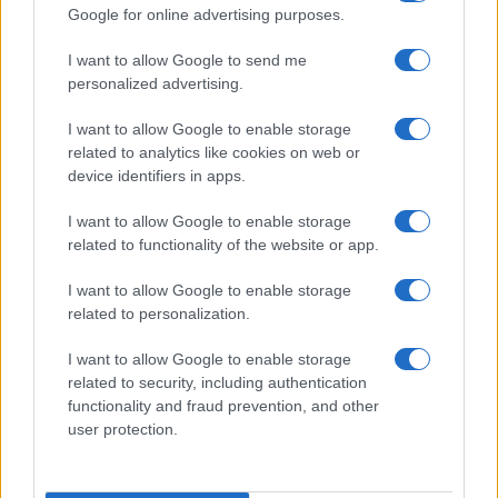
μαθησιακά και γνωστικά κενά, επέστρεψαν τη φετινή
Google for online advertising purposes.
σχολική χρονιά στα σχολεία. Η εκπαιδευτική
πραγματικότητα που αντιμετώπισαν δεν ήταν καθόλου
I want to allow Google to send me
φυσιολογική, δεν είχαμε μια «κανονική» σχολική χρονιά.
personalized advertising.
Αντίθετα, προστέθηκε επιπλέον ύλη σε ορισμένα
I want to allow Google to enable storage
μαθήματα, είχαμε ελλείψεις εκπαιδευτικών και δεκάδες
related to analytics like cookies on web or
κενά, αρκετά από τα οποία παραμένουν μέχρι σήμερα. Οι
device identifiers in apps.
τελευταίοι αναπληρωτές έφτασαν στα σχολεία μέσα
στον Φλεβάρη και τον Μάρτη. Ταυτόχρονα, αυτή τη
I want to allow Google to enable storage
χρονιά, λόγω της έκρηξης της πανδημίας, είχαμε
related to functionality of the website or app.
πολυήμερες απουσίες εκπαιδευτικών αλλά και
I want to allow Google to enable storage
μαθητών.
related to personalization.
Παρά ταύτα, το Υπουργείο Παιδείας επιβάλλει το
I want to allow Google to enable storage
καθεστώς της Τράπεζας Θεμάτων για τους μαθητές
related to security, including authentication
όλων των τύπων Λυκείου που θα δώσουν για πρώτη
functionality and fraud prevention, and other
φορά εξετάσεις (προαγωγικές/απολυτήριες) μετά από
user protection.
δύο χρόνια. Παράλληλα, το Υπουργείο αρνείται
κατηγορηματικά το ενδεχόμενο μείωσης της ύλης. Είναι