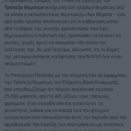
Ο πρόσφατος ελιγμός του ΥΠΑΙΘ σε σχέση με την
Τράπεζα Θεμάτων
(κλήρωση δύο τριάδων θεμάτων, από
τα οποία ο εκπαιδευτικός θα επιλέξει δυο θέματα – ένα
από κάθε τριάδα) αποδεικνύει ότι η κυβέρνηση κάτω
από το βάρος της γενικής αγανάκτησης που έχει
δημιουργήσει η πολιτική της, προσπαθεί να λειάνει τις
γωνίες, χωρίς όμως να αναιρέσει την ουσία της
πολιτικής της. Ας μην ξεχνάμε, άλλωστε, ότι οι δομές
της μεταγυμνασιακής κατάρτισης του Ν.4763 δεν είναι
ακόμα έτοιμες.
Το Υπουργείο Παιδείας με την επιμονή του να εφαρμόσει
την Τράπεζα Θεμάτων, την Ελάχιστη Βάση Εισαγωγής,
που υπενθυμίζουμε ότι πέρυσι απέκλεισε περίπου
25.000 μαθητές από τα ΑΕΙ, οξύνει τους ταξικούς
φραγμούς στην εκπαίδευση και γιγαντώνει τις
ανισότητες ειδικά για τα παιδιά των πιο φτωχών
οικογενειών που δοκιμάζονται αυτή την περίοδο από την
ακρίβεια και την έκρηξη των ανατιμήσεων, με συνέπεια