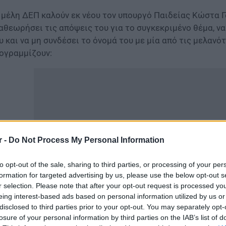
 μέλη ΔΕΠ καλούν εκ νέου τον υπουργό Παιδείας Κώστα Γα
αθεωρήσει τις απόψεις του για το συγκεκριμένο θέμα, να
υ και να μη συνδέσει το όνομά του με μία από τις μελανό
ογραμμίζουν:
r -
Do Not Process My Personal Information
to opt-out of the sale, sharing to third parties, or processing of your per
formation for targeted advertising by us, please use the below opt-out s
r selection. Please note that after your opt-out request is processed y
eing interest-based ads based on personal information utilized by us or
disclosed to third parties prior to your opt-out. You may separately opt-
ίτε τις τελευταίες
Ειδήσεις
από την Ελλάδα για την Παιδεί
losure of your personal information by third parties on the IAB’s list of