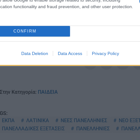
Ακολουθείστε το iPai
cation functionality and fraud prevention, and other user protection.
Ειδήσεις
Tελευταίες
για την Παιδεία 
CONFIRM
Data Deletion
Data Access
Privacy Policy
Στην Κατηγορία:
ΠΑΙΔΕΙΑ
GS:
ΕΚΠΑ
ΛΑΤΙΝΙΚΑ
ΝΕΕΣ ΠΑΝΕΛΛΗΝΙΕΣ
ΝΕΟ ΕΞΕ
ΠΑΝΕΛΛΑΔΙΚΕΣ ΕΞΕΤΑΣΕΙΣ
ΠΑΝΕΛΛΗΝΙΕΣ
ΠΑΝΕΛΛ