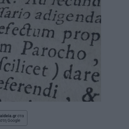
aideia.gr
στα
στη Google