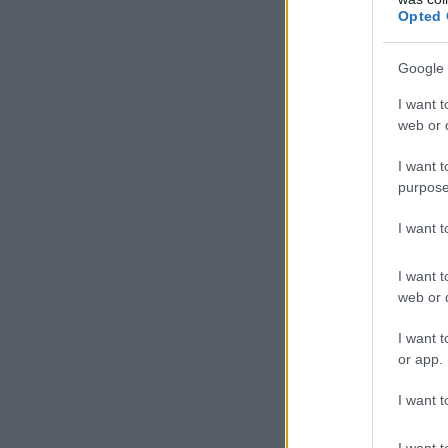
ΕΙΔΗΣΕΙΣ
Opted 
Ιός Δυτικού Νείλου:
Αυξάνονται τα κρούσματα, σε
ποιες περιοχές της Αττικής
Google 
έχουν εντοπιστεί
Νέ
I want t
06.08.2026 - 15:31
web or d
ΠΑΙΔΕΙΑ
I want t
Διορισμοί εκπαιδευτικών
purpose
2026: Δείτε μέχρι ποια σειρά
ΑΣΕΠ έγιναν οι περσινοί
I want 
διορισμοί ΠΕ70
06.08.2026 - 14:46
I want t
web or d
ΠΑΙΔΕΙΑ
ΑΣΕΠ: Το χρονοδιάγραμμα για
I want t
πίνακες, διορισμούς και
or app.
προσλήψεις αναπληρωτών
06.08.2026 - 14:26
I want t
I want t