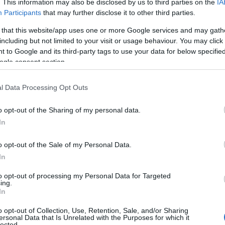
. This information may also be disclosed by us to third parties on the
IA
ε έκδηλη έκπληξη, που γρήγορα μετατράπηκε σε αγανάκτ
Participants
that may further disclose it to other third parties.
λολογίας του Εθνικού και Καποδιστριακού Πανεπιστημίο
ευνας και Θρησκευμάτων κ. Γαβρόγλου εμμένει πεισματι
 that this website/app uses one or more Google services and may gath
including but not limited to your visit or usage behaviour. You may click 
οβελίσει το μάθημα των Λατινικών από τον κατάλογο τω
 to Google and its third-party tags to use your data for below specifi
παίδευση μαθημάτων, αντικαθιστώντας το με την Κοινων
ogle consent section.
λευταίες ειδήσεις για ΝΕΕΣ ΠΑΝΕΛΛΗΝΙΕΣ
l Data Processing Opt Outs
ες Πανελλήνιες: Τι αλλάζει – Ποιά μαθήματα θα εξετάζο
o opt-out of the Sharing of my personal data.
ες Πανελλήνιες: Xιλιάδες θέσεις για τις οποίες δεν θα 
In
o opt-out of the Sale of my Personal Data.
In
to opt-out of processing my Personal Data for Targeted
ing.
In
o opt-out of Collection, Use, Retention, Sale, and/or Sharing
ersonal Data that Is Unrelated with the Purposes for which it
lected.