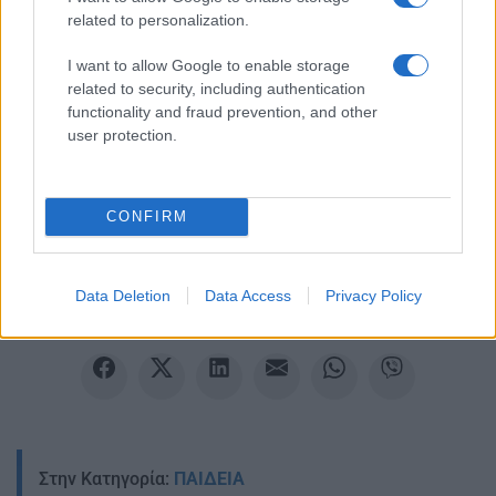
related to personalization.
I want to allow Google to enable storage
related to security, including authentication
functionality and fraud prevention, and other
user protection.
Ακολουθείστε το iPaideia.gr στο Google News
Ειδήσεις
CONFIRM
Tελευταίες
για την Παιδεία και την εργασία
iPaideia.gr
στο
Data Deletion
Data Access
Privacy Policy
Στην Κατηγορία:
ΠΑΙΔΕΙΑ