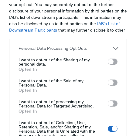
your opt-out. You may separately opt-out of the further
disclosure of your personal information by third parties on the
IAB’s list of downstream participants. This information may
also be disclosed by us to third parties on the
IAB’s List of
Downstream Participants
that may further disclose it to other
third parties.
Please note that this website/app uses one or more Google
Personal Data Processing Opt Outs
services and may gather and store information including but
not limited to your visit or usage behaviour. You may click to
I want to opt-out of the Sharing of my
personal data.
ΔΕΙΤΕ –> ΕΔΩ
grant or deny consent to Google and its third-party tags to
Opted In
use your data for below specified purposes in below Google
Μετά την τοποθέτηση των υπεράριθμων εκπαιδευτικών
consent section.
I want to opt-out of the Sale of my
θα κληθούν να κάνουν δήλωση προτίμησης (με βάση τα
Personal Data.
Opted In
εναπομείναντα οργανικά κενά) όλοι οι εκπαιδευτικοί
που έχουν κάνει αίτηση βελτίωσης θέσης ή οριστικής
I want to opt-out of processing my
Personal Data for Targeted Advertising.
τοποθέτησης και έχουν μετατεθεί ή βρίσκονται στη
Opted In
διάθεση της Διεύθυνσης ΠΕ Α΄ Αθήνας, για τους οποίους
η διαδικασία μετάθεσης ή οριστικής τοποθέτησης τους,
I want to opt-out of Collection, Use,
Retention, Sale, and/or Sharing of my
είναι πιθανό να ξεκινήσει μετά τις 21 Ιουνίου.
Personal Data that Is Unrelated with the
Όσοι συνάδελφοι δεν τοποθετηθούν στην Α΄ φάση, και
Purposes for which it was collected.