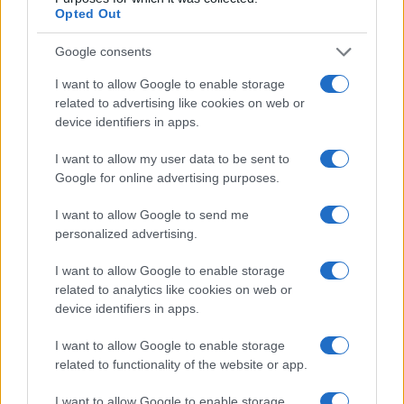
Opted Out
εφόσον υπάρχουν κενά, μπορούν να υποβάλουν δήλωση
οριστικής τοποθέτησης Β΄φάσης.
Google consents
Μετά τη διαδικασία της Β΄φάσης οριστικής
I want to allow Google to enable storage
τοποθέτησης, και εφόσον υπάρχουν κενά ακόμα, θα
related to advertising like cookies on web or
ακολουθήσει η διαδικασία της υποχρεωτικής
device identifiers in apps.
τοποθέτησης.
Τάκης Ρουμπής
I want to allow my user data to be sent to
Αιρετός ΠΥΣΠΕ Α΄ Αθήνας
Google for online advertising purposes.
I want to allow Google to send me
personalized advertising.
I want to allow Google to enable storage
related to analytics like cookies on web or
device identifiers in apps.
I want to allow Google to enable storage
related to functionality of the website or app.
I want to allow Google to enable storage