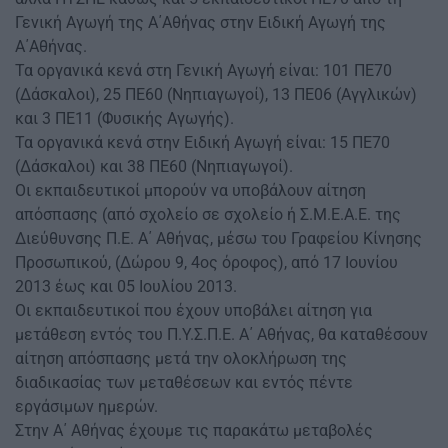
Γενική Αγωγή της Α΄Αθήνας στην Ειδική Αγωγή της
Α΄Αθήνας.
Τα οργανικά κενά στη Γενική Αγωγή είναι: 101 ΠΕ70
(Δάσκαλοι), 25 ΠΕ60 (Νηπιαγωγοί), 13 ΠΕ06 (Αγγλικών)
και 3 ΠΕ11 (Φυσικής Αγωγής).
Τα οργανικά κενά στην Ειδική Αγωγή είναι: 15 ΠΕ70
(Δάσκαλοι) και 38 ΠΕ60 (Νηπιαγωγοί).
Οι εκπαιδευτικοί μπορούν να υποβάλουν αίτηση
απόσπασης (από σχολείο σε σχολείο ή Σ.Μ.Ε.Α.Ε. της
Διεύθυνσης Π.Ε. Α΄ Αθήνας, μέσω του Γραφείου Κίνησης
Προσωπικού, (Δώρου 9, 4ος όροφος), από 17 Ιουνίου
2013 έως και 05 Ιουλίου 2013.
Οι εκπαιδευτικοί που έχουν υποβάλει αίτηση για
μετάθεση εντός του Π.Υ.Σ.Π.Ε. Α΄ Αθήνας, θα καταθέσουν
αίτηση απόσπασης μετά την ολοκλήρωση της
διαδικασίας των μεταθέσεων και εντός πέντε
εργάσιμων ημερών.
Στην Α΄ Αθήνας έχουμε τις παρακάτω μεταβολές