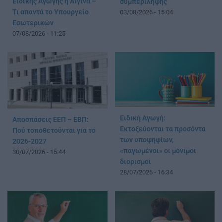
Ειδικής Αγωγής η Αίγινα –
συμπερίληψης
Τι απαντά το Υπουργείο
03/08/2026 - 15:04
Εσωτερικών
07/08/2026 - 11:25
Ειδική Αγωγή:
Αποσπάσεις ΕΕΠ – ΕΒΠ:
Εκτοξεύονται τα προσόντα
Πού τοποθετούνται για το
των υποψηφίων,
2026-2027
«παγωμένοι» οι μόνιμοι
30/07/2026 - 15:44
διορισμοί
28/07/2026 - 16:34