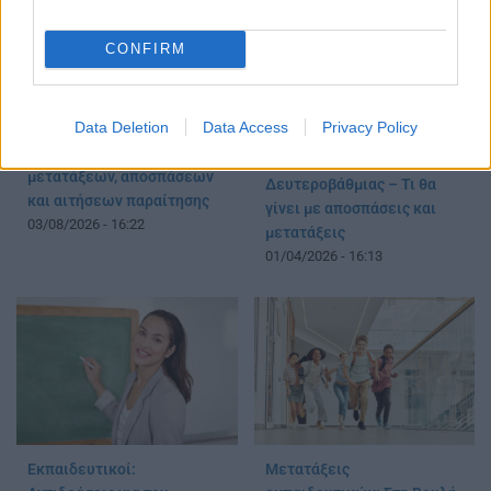
CONFIRM
Data Deletion
Data Access
Privacy Policy
Χρονοδιάγραμμα για τις
ΚΥΣΠΕ: Ξεκινά η εξέταση
μεταθέσεις εκπαιδευτικών
μετατάξεων, αποσπάσεων
Δευτεροβάθμιας – Τι θα
και αιτήσεων παραίτησης
γίνει με αποσπάσεις και
03/08/2026 - 16:22
μετατάξεις
01/04/2026 - 16:13
Εκπαιδευτικοί:
Μετατάξεις