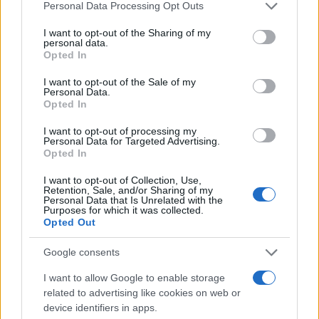
Please note that this website/app uses one or more Google
Personal Data Processing Opt Outs
services and may gather and store information including but
not limited to your visit or usage behaviour. You may click to
I want to opt-out of the Sharing of my
personal data.
grant or deny consent to Google and its third-party tags to
Opted In
use your data for below specified purposes in below Google
consent section.
I want to opt-out of the Sale of my
Personal Data.
Opted In
I want to opt-out of processing my
Personal Data for Targeted Advertising.
Opted In
I want to opt-out of Collection, Use,
Retention, Sale, and/or Sharing of my
Personal Data that Is Unrelated with the
Purposes for which it was collected.
Opted Out
Google consents
Ακολουθείστε το iPaideia.gr στο Google News
I want to allow Google to enable storage
related to advertising like cookies on web or
Ειδήσεις
Tελευταίες
για την Παιδεία και την εργασία
device identifiers in apps.
iPaideia.gr
στο